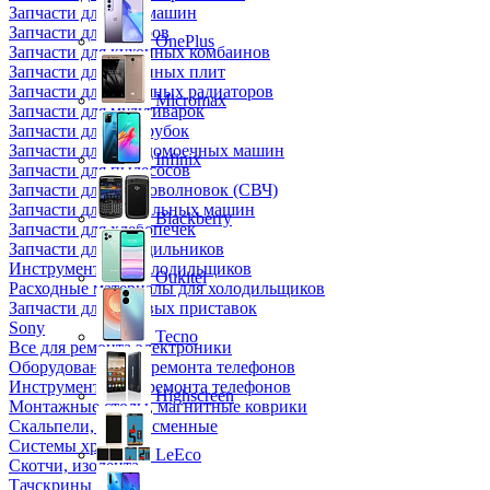
Запчасти для кофемашин
Запчасти для кулеров
OnePlus
Запчасти для кухонных комбаинов
Запчасти для кухонных плит
Запчасти для масляных радиаторов
Micromax
Запчасти для мультиварок
Запчасти для мясорубок
Запчасти для посудомоечных машин
Infinix
Запчасти для пылесосов
Запчасти для микроволновок (СВЧ)
Запчасти для стиральных машин
Blackberry
Запчасти для хлебопечек
Запчасти для холодильников
Инструмент для холодильщиков
Oukitel
Расходные материалы для холодильщиков
Запчасти для игровых приставок
Sony
Tecno
Все для ремонта электроники
Оборудование для ремонта телефонов
Инструменты для ремонта телефонов
Highscreen
Монтажные столы, магнитные коврики
Скальпели, лезвия сменные
Системы хранения
LeEco
Скотчи, изолента
Тачскрины