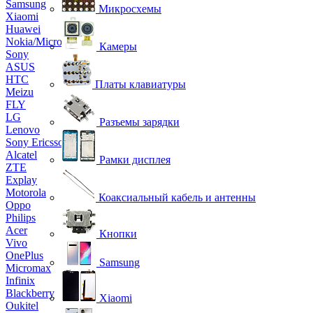
Samsung
Микросхемы
Xiaomi
Huawei
Nokia/Microsoft
Камеры
Sony
ASUS
HTC
Платы клавиатуры
Meizu
FLY
LG
Разъемы зарядки
Lenovo
Sony Ericsson
Alcatel
Рамки дисплея
ZTE
Explay
Motorola
Коаксиальный кабель и антенны
Oppo
Philips
Acer
Кнопки
Vivo
OnePlus
Samsung
Micromax
Infinix
Blackberry
Xiaomi
Oukitel