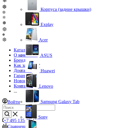
❄
❆
Корпуса (задние крышки)
❆
❄
❅
Explay
❆
❆
❆
Acer
Каталог
О компании
ASUS
Бренды
Как заказать?
Доставка
Huawei
Гарантия
Новости
Контакты
Lenovo
...
Samsung Galaxy Tab
Войти
Sony
+7 495 135-39-43
Сравнение
0