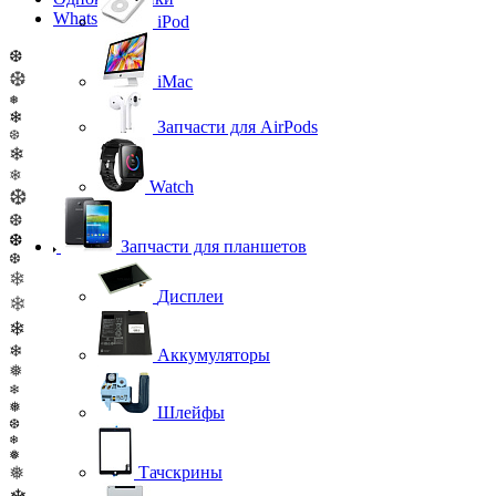
WhatsApp
iPod
❆
❆
iMac
❅
❄
Запчасти для AirPods
❆
❄
❄
Watch
❆
❆
❆
Запчасти для планшетов
❆
❄
Дисплеи
❄
❄
❄
Аккумуляторы
❅
❄
❅
Шлейфы
❆
❄
❅
❅
Тачскрины