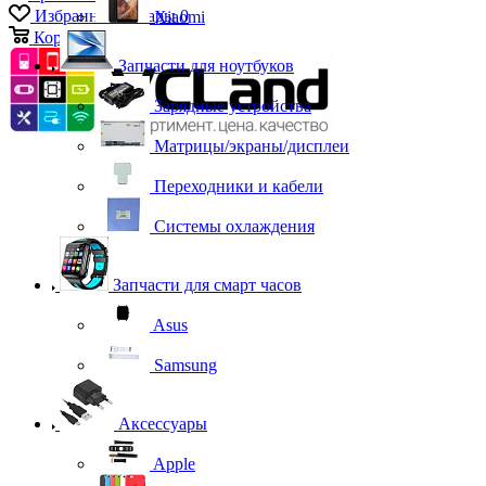
Избранные товары
0
Xiaomi
Корзина
0
Запчасти для ноутбуков
Зарядные устройства
Матрицы/экраны/дисплеи
Переходники и кабели
Системы охлаждения
Запчасти для смарт часов
Asus
Samsung
Аксессуары
Apple