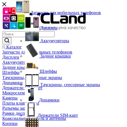
Запчасти для мобильных телефонов
Дисплеи
Аккумуляторы
Каталог
Запчасти для мобильных телефонов
Задние крышки
Дисплеи
Аккумуляторы
Задние крышки
Шлейфы
Шлейфы
Тачскрины, сенсорные экраны
Динамики
Тачскрины, сенсорные экраны
Держатели SIM-карт
Микросхемы
Камеры
Динамики
Платы клавиатуры
Разъемы зарядки
Рамки дисплея
Держатели SIM-карт
Коаксиальный кабель и антенны
Кнопки