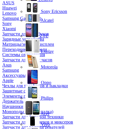
ASUS
Huawei
Sony Ericsson
Lenovo
Samsung Galaxy Tab
Alcatel
Sony
Xiaomi
Запчасти для ноутбуков
ZTE
Зарядные устройства
Матрицы/экраны/дисплеи
Переходники и кабели
Explay
Системы охлаждения
Запчасти для смарт часов
Asus
Motorola
Samsung
Аксессуары
Apple
Oppo
Чехлы для телефонов и накладки
Защитные стекла
Элементы питания
Philips
Держатель
Наушники
Моноподы (Селфи палка)
Acer
Запчасти для бытовой техники
Запчасти для блендеров и миксеров
Vivo
Запчасти для водонагревателей