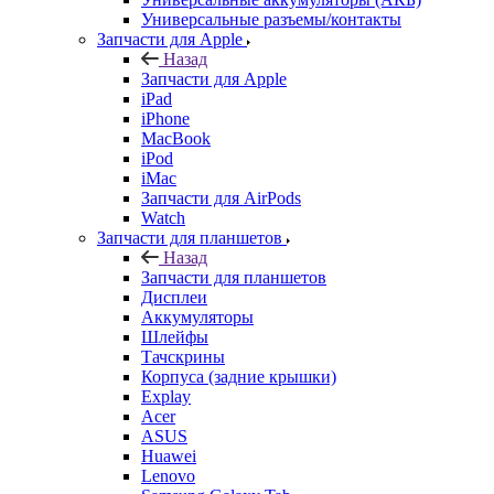
Универсальные разъемы/контакты
Запчасти для Apple
Назад
Запчасти для Apple
iPad
iPhone
MacBook
iPod
iMac
Запчасти для AirPods
Watch
Запчасти для планшетов
Назад
Запчасти для планшетов
Дисплеи
Аккумуляторы
Шлейфы
Тачскрины
Корпуса (задние крышки)
Explay
Acer
ASUS
Huawei
Lenovo