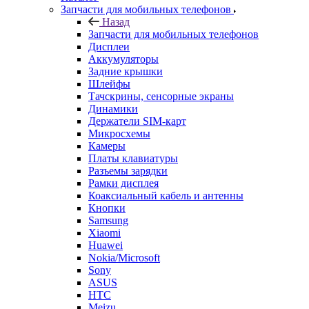
Запчасти для мобильных телефонов
Назад
Запчасти для мобильных телефонов
Дисплеи
Аккумуляторы
Задние крышки
Шлейфы
Тачскрины, сенсорные экраны
Динамики
Держатели SIM-карт
Микросхемы
Камеры
Платы клавиатуры
Разъемы зарядки
Рамки дисплея
Коаксиальный кабель и антенны
Кнопки
Samsung
Xiaomi
Huawei
Nokia/Microsoft
Sony
ASUS
HTC
Meizu