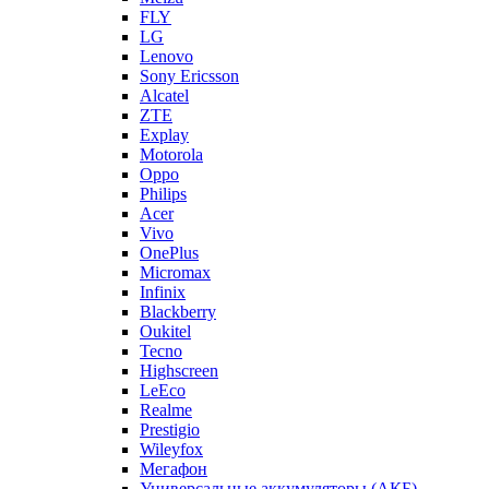
FLY
LG
Lenovo
Sony Ericsson
Alcatel
ZTE
Explay
Motorola
Oppo
Philips
Acer
Vivo
OnePlus
Micromax
Infinix
Blackberry
Oukitel
Tecno
Highscreen
LeEco
Realme
Prestigio
Wileyfox
Мегафон
Универсальные аккумуляторы (АКБ)