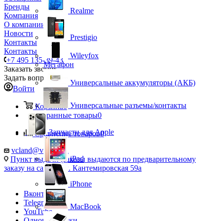
Бренды
Realme
Компания
О компании
Новости
Prestigio
Контакты
Контакты
Wileyfox
+7 495 135-39-43
Мегафон
Заказать звонок
Задать вопрос
Универсальные аккумуляторы (АКБ)
Войти
Универсальные разъемы/контакты
Корзина
0
Избранные товары
0
Запчасти для Apple
Сравнение товаров
0
vcland@vcland.ru
iPad
Пункт выдачи (заказы выдаются по предварительному
заказу на сайте), ул. Кантемировская 59а
iPhone
Вконтакте
Telegram
MacBook
YouTube
Одноклассники