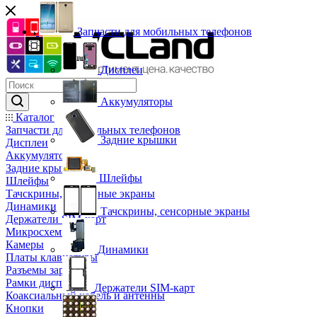
Запчасти для мобильных телефонов
Дисплеи
Аккумуляторы
Каталог
Запчасти для мобильных телефонов
Задние крышки
Дисплеи
Аккумуляторы
Задние крышки
Шлейфы
Шлейфы
Тачскрины, сенсорные экраны
Динамики
Тачскрины, сенсорные экраны
Держатели SIM-карт
Микросхемы
Камеры
Динамики
Платы клавиатуры
Разъемы зарядки
Рамки дисплея
Держатели SIM-карт
Коаксиальный кабель и антенны
Кнопки