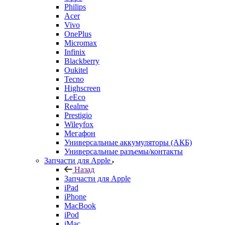
Philips
Acer
Vivo
OnePlus
Micromax
Infinix
Blackberry
Oukitel
Tecno
Highscreen
LeEco
Realme
Prestigio
Wileyfox
Мегафон
Универсальные аккумуляторы (АКБ)
Универсальные разъемы/контакты
Запчасти для Apple
Назад
Запчасти для Apple
iPad
iPhone
MacBook
iPod
iMac