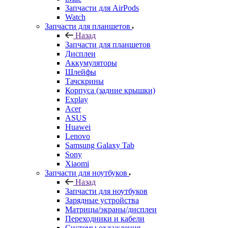
Запчасти для AirPods
Watch
Запчасти для планшетов
Назад
Запчасти для планшетов
Дисплеи
Аккумуляторы
Шлейфы
Тачскрины
Корпуса (задние крышки)
Explay
Acer
ASUS
Huawei
Lenovo
Samsung Galaxy Tab
Sony
Xiaomi
Запчасти для ноутбуков
Назад
Запчасти для ноутбуков
Зарядные устройства
Матрицы/экраны/дисплеи
Переходники и кабели
Системы охлаждения