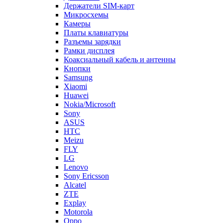
Держатели SIM-карт
Микросхемы
Камеры
Платы клавиатуры
Разъемы зарядки
Рамки дисплея
Коаксиальный кабель и антенны
Кнопки
Samsung
Xiaomi
Huawei
Nokia/Microsoft
Sony
ASUS
HTC
Meizu
FLY
LG
Lenovo
Sony Ericsson
Alcatel
ZTE
Explay
Motorola
Oppo