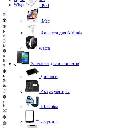
WhatsApp
iPod
❅
❄
iMac
❄
❆
Запчасти для AirPods
❅
❆
❆
Watch
❄
❄
❆
Запчасти для планшетов
❆
❄
Дисплеи
❆
❅
❅
❆
Аккумуляторы
❄
❅
❅
Шлейфы
❄
❄
Тачскрины
❆