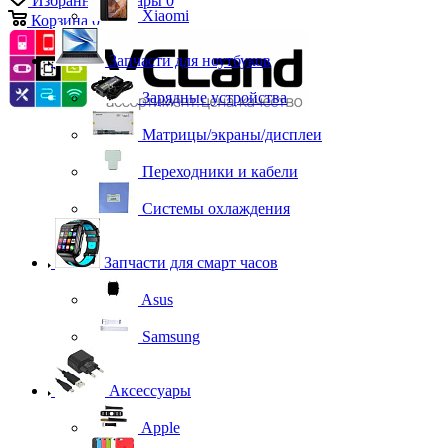
Избранные товары
0
Xiaomi
Корзина
0
Запчасти для ноутбуков
Зарядные устройства
Матрицы/экраны/дисплеи
Переходники и кабели
Системы охлаждения
Запчасти для смарт часов
Asus
Samsung
Аксессуары
Apple