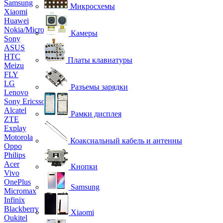
Samsung
Микросхемы
Xiaomi
Huawei
Nokia/Microsoft
Камеры
Sony
ASUS
HTC
Платы клавиатуры
Meizu
FLY
LG
Разъемы зарядки
Lenovo
Sony Ericsson
Alcatel
Рамки дисплея
ZTE
Explay
Motorola
Коаксиальный кабель и антенны
Oppo
Philips
Acer
Кнопки
Vivo
OnePlus
Samsung
Micromax
Infinix
Blackberry
Xiaomi
Oukitel