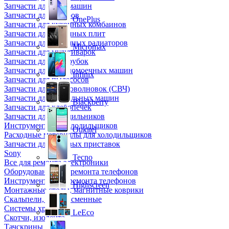
Запчасти для кофемашин
Запчасти для кулеров
OnePlus
Запчасти для кухонных комбаинов
Запчасти для кухонных плит
Запчасти для масляных радиаторов
Micromax
Запчасти для мультиварок
Запчасти для мясорубок
Запчасти для посудомоечных машин
Infinix
Запчасти для пылесосов
Запчасти для микроволновок (СВЧ)
Запчасти для стиральных машин
Blackberry
Запчасти для хлебопечек
Запчасти для холодильников
Инструмент для холодильщиков
Oukitel
Расходные материалы для холодильщиков
Запчасти для игровых приставок
Sony
Tecno
Все для ремонта электроники
Оборудование для ремонта телефонов
Инструменты для ремонта телефонов
Highscreen
Монтажные столы, магнитные коврики
Скальпели, лезвия сменные
Системы хранения
LeEco
Скотчи, изолента
Тачскрины