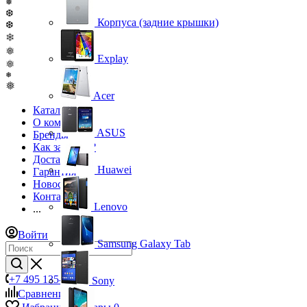
❅
❆
Корпуса (задние крышки)
❆
❄
❅
Explay
❅
❅
❅
Acer
Каталог
О компании
ASUS
Бренды
Как заказать?
Доставка
Huawei
Гарантия
Новости
Контакты
Lenovo
...
Войти
Samsung Galaxy Tab
+7 495 135-39-43
Sony
Сравнение
0