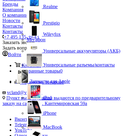
Бренды
Realme
Компания
О компании
Новости
Prestigio
Контакты
Контакты
Wileyfox
+7 495 135-39-43
Мегафон
Заказать звонок
Задать вопрос
Универсальные аккумуляторы (АКБ)
Войти
Универсальные разъемы/контакты
Корзина
0
Избранные товары
0
Запчасти для Apple
Сравнение товаров
0
vcland@vcland.ru
iPad
Пункт выдачи (заказы выдаются по предварительному
заказу на сайте), ул. Кантемировская 59а
iPhone
Вконтакте
Telegram
MacBook
YouTube
Одноклассники