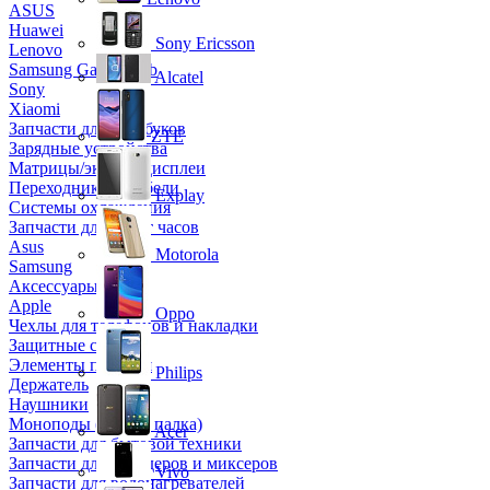
ASUS
Huawei
Sony Ericsson
Lenovo
Samsung Galaxy Tab
Alcatel
Sony
Xiaomi
Запчасти для ноутбуков
ZTE
Зарядные устройства
Матрицы/экраны/дисплеи
Переходники и кабели
Explay
Системы охлаждения
Запчасти для смарт часов
Asus
Motorola
Samsung
Аксессуары
Apple
Oppo
Чехлы для телефонов и накладки
Защитные стекла
Элементы питания
Philips
Держатель
Наушники
Моноподы (Селфи палка)
Acer
Запчасти для бытовой техники
Запчасти для блендеров и миксеров
Vivo
Запчасти для водонагревателей