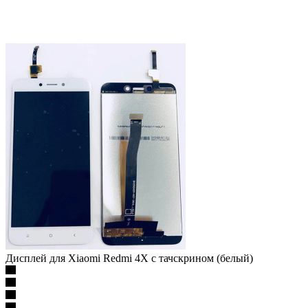
Дисплей для Xiaomi Redmi 4X с тачскрином (белый)