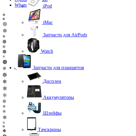
WhatsApp
iPod
❄
❆
iMac
❆
❅
Запчасти для AirPods
❅
❆
❆
Watch
❆
❄
❆
Запчасти для планшетов
❅
❆
❄
Дисплеи
❄
❄
Аккумуляторы
❆
❅
❄
Шлейфы
❅
❄
❆
Тачскрины
❅