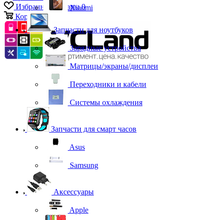
Избранные товары
0
Xiaomi
Корзина
0
Запчасти для ноутбуков
Зарядные устройства
Матрицы/экраны/дисплеи
Переходники и кабели
Системы охлаждения
Запчасти для смарт часов
Asus
Samsung
Аксессуары
Apple