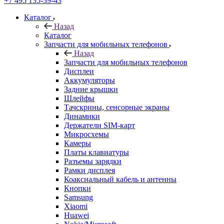
Запчасти для мобильных телефонов
Назад
Запчасти для мобильных телефонов
Дисплеи
Аккумуляторы
Задние крышки
Шлейфы
Тачскрины, сенсорные экраны
Динамики
Держатели SIM-карт
Микросхемы
Камеры
Платы клавиатуры
Разъемы зарядки
Рамки дисплея
Коаксиальный кабель и антенны
Кнопки
Samsung
Xiaomi
Huawei
Nokia/Microsoft
Sony
ASUS
HTC
Meizu