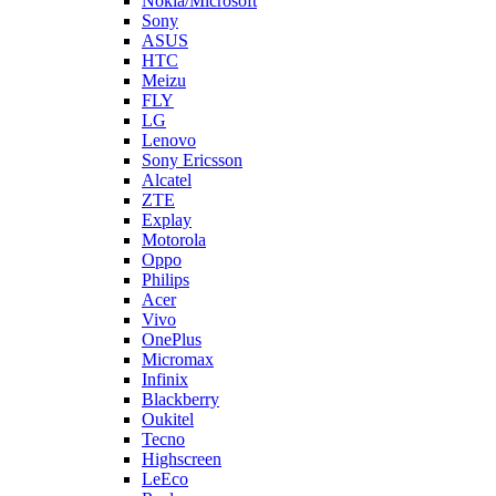
FLY
LG
Lenovo
Sony Ericsson
Alcatel
ZTE
Explay
Motorola
Oppo
Philips
Acer
Vivo
OnePlus
Micromax
Infinix
Blackberry
Oukitel
Tecno
Highscreen
LeEco
Realme
Prestigio
Wileyfox
Мегафон
Универсальные аккумуляторы (АКБ)