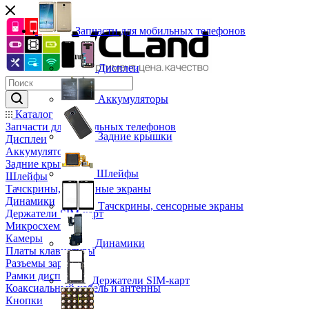
Запчасти для мобильных телефонов
Дисплеи
Аккумуляторы
Каталог
Запчасти для мобильных телефонов
Задние крышки
Дисплеи
Аккумуляторы
Задние крышки
Шлейфы
Шлейфы
Тачскрины, сенсорные экраны
Динамики
Тачскрины, сенсорные экраны
Держатели SIM-карт
Микросхемы
Камеры
Динамики
Платы клавиатуры
Разъемы зарядки
Рамки дисплея
Держатели SIM-карт
Коаксиальный кабель и антенны
Кнопки