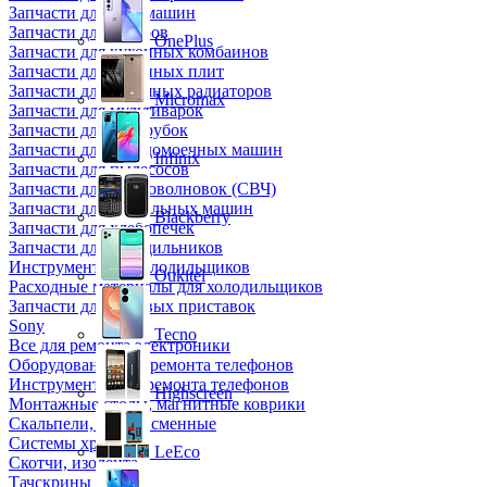
Запчасти для кофемашин
Запчасти для кулеров
OnePlus
Запчасти для кухонных комбаинов
Запчасти для кухонных плит
Запчасти для масляных радиаторов
Micromax
Запчасти для мультиварок
Запчасти для мясорубок
Запчасти для посудомоечных машин
Infinix
Запчасти для пылесосов
Запчасти для микроволновок (СВЧ)
Запчасти для стиральных машин
Blackberry
Запчасти для хлебопечек
Запчасти для холодильников
Инструмент для холодильщиков
Oukitel
Расходные материалы для холодильщиков
Запчасти для игровых приставок
Sony
Tecno
Все для ремонта электроники
Оборудование для ремонта телефонов
Инструменты для ремонта телефонов
Highscreen
Монтажные столы, магнитные коврики
Скальпели, лезвия сменные
Системы хранения
LeEco
Скотчи, изолента
Тачскрины