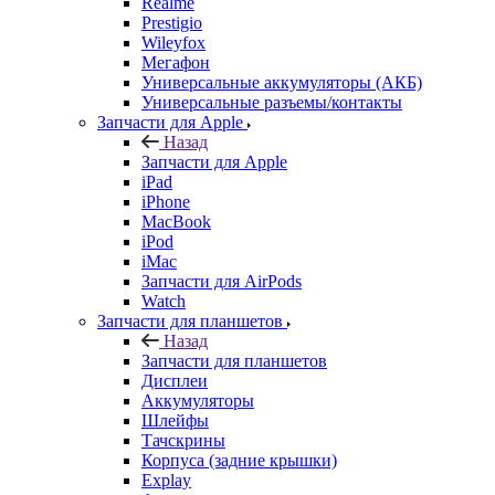
Универсальные разъемы/контакты
Запчасти для Apple
Назад
Запчасти для Apple
iPad
iPhone
MacBook
iPod
iMac
Запчасти для AirPods
Watch
Запчасти для планшетов
Назад
Запчасти для планшетов
Дисплеи
Аккумуляторы
Шлейфы
Тачскрины
Корпуса (задние крышки)
Explay
Acer
ASUS
Huawei
Lenovo