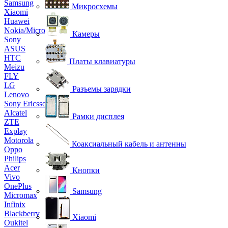
Samsung
Микросхемы
Xiaomi
Huawei
Nokia/Microsoft
Камеры
Sony
ASUS
HTC
Платы клавиатуры
Meizu
FLY
LG
Разъемы зарядки
Lenovo
Sony Ericsson
Alcatel
Рамки дисплея
ZTE
Explay
Motorola
Коаксиальный кабель и антенны
Oppo
Philips
Acer
Кнопки
Vivo
OnePlus
Samsung
Micromax
Infinix
Blackberry
Xiaomi
Oukitel