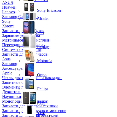
ASUS
Huawei
Sony Ericsson
Lenovo
Samsung Galaxy Tab
Alcatel
Sony
Xiaomi
Запчасти для ноутбуков
ZTE
Зарядные устройства
Матрицы/экраны/дисплеи
Переходники и кабели
Explay
Системы охлаждения
Запчасти для смарт часов
Asus
Motorola
Samsung
Аксессуары
Apple
Oppo
Чехлы для телефонов и накладки
Защитные стекла
Элементы питания
Philips
Держатель
Наушники
Моноподы (Селфи палка)
Acer
Запчасти для бытовой техники
Запчасти для блендеров и миксеров
Vivo
Запчасти для водонагревателей