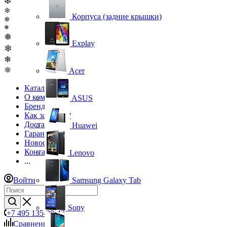
❆
❄
Корпуса (задние крышки)
❄
❅
❅
Explay
❄
❄
❅
Acer
Каталог
О компании
ASUS
Бренды
Как заказать?
Доставка
Huawei
Гарантия
Новости
Контакты
Lenovo
...
Войти
Samsung Galaxy Tab
Sony
+7 495 135-39-43
Сравнение
0