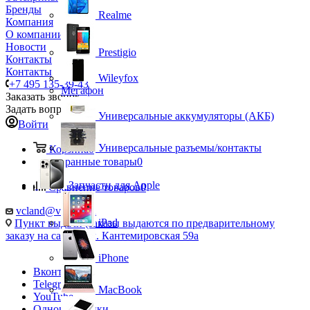
Бренды
Realme
Компания
О компании
Новости
Prestigio
Контакты
Контакты
Wileyfox
+7 495 135-39-43
Мегафон
Заказать звонок
Задать вопрос
Универсальные аккумуляторы (АКБ)
Войти
Универсальные разъемы/контакты
Корзина
0
Избранные товары
0
Запчасти для Apple
Сравнение товаров
0
vcland@vcland.ru
iPad
Пункт выдачи (заказы выдаются по предварительному
заказу на сайте), ул. Кантемировская 59а
iPhone
Вконтакте
Telegram
MacBook
YouTube
Одноклассники