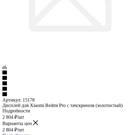
Артикул:
15178
Дисплей для Xiaomi Redmi Pro с тачскрином (золотистый)
Подробности
2 804
₽
/шт
Варианты цен
2 804
₽
/шт
Подробности
Уточнить у менеджера
Нашли дешевле?
Под заказ
Наши менеджеры обязательно свяжутся с вами и уточнят