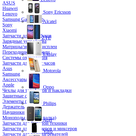
ASUS
Huawei
Sony Ericsson
Lenovo
Samsung Galaxy Tab
Alcatel
Sony
Xiaomi
Запчасти для ноутбуков
ZTE
Зарядные устройства
Матрицы/экраны/дисплеи
Переходники и кабели
Explay
Системы охлаждения
Запчасти для смарт часов
Asus
Motorola
Samsung
Аксессуары
Apple
Oppo
Чехлы для телефонов и накладки
Защитные стекла
Элементы питания
Philips
Держатель
Наушники
Моноподы (Селфи палка)
Acer
Запчасти для бытовой техники
Запчасти для блендеров и миксеров
Vivo
Запчасти для водонагревателей