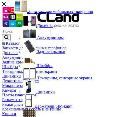
Запчасти для мобильных телефонов
Дисплеи
Аккумуляторы
Каталог
Запчасти для мобильных телефонов
Задние крышки
Дисплеи
Аккумуляторы
Задние крышки
Шлейфы
Шлейфы
Тачскрины, сенсорные экраны
Динамики
Тачскрины, сенсорные экраны
Держатели SIM-карт
Микросхемы
Камеры
Динамики
Платы клавиатуры
Разъемы зарядки
Рамки дисплея
Держатели SIM-карт
Коаксиальный кабель и антенны
Кнопки