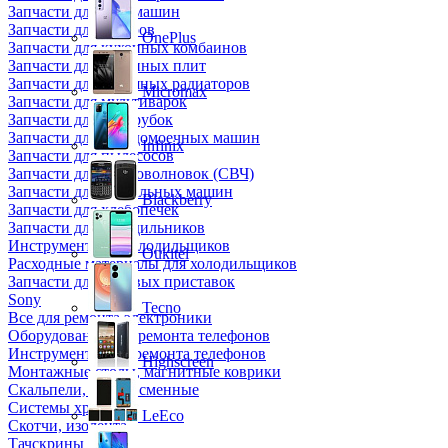
Запчасти для кофемашин
Запчасти для кулеров
OnePlus
Запчасти для кухонных комбаинов
Запчасти для кухонных плит
Запчасти для масляных радиаторов
Micromax
Запчасти для мультиварок
Запчасти для мясорубок
Запчасти для посудомоечных машин
Infinix
Запчасти для пылесосов
Запчасти для микроволновок (СВЧ)
Запчасти для стиральных машин
Blackberry
Запчасти для хлебопечек
Запчасти для холодильников
Инструмент для холодильщиков
Oukitel
Расходные материалы для холодильщиков
Запчасти для игровых приставок
Sony
Tecno
Все для ремонта электроники
Оборудование для ремонта телефонов
Инструменты для ремонта телефонов
Highscreen
Монтажные столы, магнитные коврики
Скальпели, лезвия сменные
Системы хранения
LeEco
Скотчи, изолента
Тачскрины