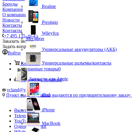
Бренды
Realme
Компания
О компании
Новости
Prestigio
Контакты
Контакты
Wileyfox
+7 495 135-39-43
Мегафон
Заказать звонок
Задать вопрос
Универсальные аккумуляторы (АКБ)
Войти
Универсальные разъемы/контакты
Корзина
0
Избранные товары
0
Запчасти для Apple
Сравнение товаров
0
vcland@vcland.ru
iPad
Пункт выдачи (заказы выдаются по предварительному заказу н
iPhone
Вконтакте
Telegram
YouTube
MacBook
Одноклассники
WhatsApp