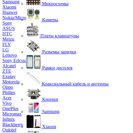
Samsung
Микросхемы
Xiaomi
Huawei
Nokia/Microsoft
Камеры
Sony
ASUS
HTC
Платы клавиатуры
Meizu
FLY
LG
Разъемы зарядки
Lenovo
Sony Ericsson
Alcatel
Рамки дисплея
ZTE
Explay
Motorola
Коаксиальный кабель и антенны
Oppo
Philips
Acer
Кнопки
Vivo
OnePlus
Samsung
Micromax
Infinix
Blackberry
Xiaomi
Oukitel