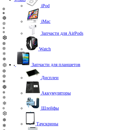
iPod
❆
❅
❆
iMac
❆
❅
❅
Запчасти для AirPods
❆
❆
❆
Watch
❄
❅
❆
Запчасти для планшетов
❆
❆
Дисплеи
❄
❆
❅
Аккумуляторы
❅
❄
Шлейфы
❆
❆
❅
Тачскрины
❄