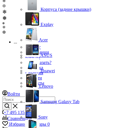
❄
❆
Корпуса (задние крышки)
❄
❅
❆
Explay
❄
❆
Acer
...
Каталог
О компании
ASUS
Бренды
Как заказать?
Доставка
Huawei
Гарантия
Новости
Контакты
Lenovo
Войти
Samsung Galaxy Tab
+7 495 135-39-43
Sony
Сравнение
0
Избранные товары
0