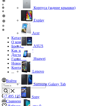
❄
❆
Корпуса (задние крышки)
❆
❅
❅
Explay
❅
❅
❅
Acer
Каталог
О компании
ASUS
Бренды
Как заказать?
Доставка
Huawei
Гарантия
Новости
Контакты
Lenovo
...
Войти
Samsung Galaxy Tab
+7 495 135-39-43
Sony
Сравнение
0
Избранные товары
0