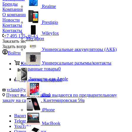
Бренды
Realme
Компания
О компании
Новости
Prestigio
Контакты
Контакты
Wileyfox
+7 495 135-39-43
Мегафон
Заказать звонок
Задать вопрос
Универсальные аккумуляторы (АКБ)
Войти
Универсальные разъемы/контакты
Корзина
0
Избранные товары
0
Запчасти для Apple
Сравнение товаров
0
vcland@vcland.ru
iPad
Пункт выдачи (заказы выдаются по предварительному
заказу на сайте), ул. Кантемировская 59а
iPhone
Вконтакте
Telegram
MacBook
YouTube
Одноклассники