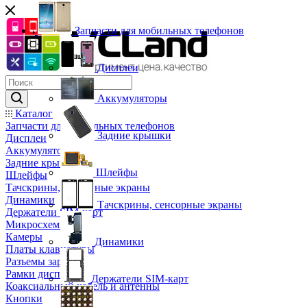
Запчасти для мобильных телефонов
Дисплеи
Аккумуляторы
Каталог
Запчасти для мобильных телефонов
Задние крышки
Дисплеи
Аккумуляторы
Задние крышки
Шлейфы
Шлейфы
Тачскрины, сенсорные экраны
Динамики
Тачскрины, сенсорные экраны
Держатели SIM-карт
Микросхемы
Камеры
Динамики
Платы клавиатуры
Разъемы зарядки
Рамки дисплея
Держатели SIM-карт
Коаксиальный кабель и антенны
Кнопки