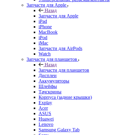
Назад
Запчасти для Apple
iPad
iPhone
MacBook
iPod
iMac
Запчасти для AirPods
Watch
Запчасти для планшетов
Назад
Запчасти для планшетов
Дисплеи
Аккумуляторы
Шлейфы
Тачскрины
Корпуса (задние крышки)
Explay
Acer
ASUS
Huawei
Lenovo
Samsung Galaxy Tab
Sony
Xiaomi