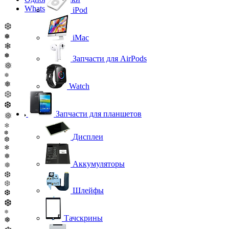
WhatsApp
iPod
❆
❅
iMac
❄
❅
Запчасти для AirPods
❅
❅
❅
Watch
❆
❆
Запчасти для планшетов
❅
❄
❆
Дисплеи
❆
❄
❅
Аккумуляторы
❅
❆
❆
Шлейфы
❆
❆
❅
Тачскрины
❅