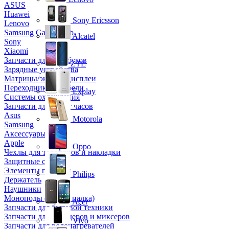
ASUS
Huawei
Sony Ericsson
Lenovo
Samsung Galaxy Tab
Alcatel
Sony
Xiaomi
Запчасти для ноутбуков
ZTE
Зарядные устройства
Матрицы/экраны/дисплеи
Переходники и кабели
Explay
Системы охлаждения
Запчасти для смарт часов
Asus
Motorola
Samsung
Аксессуары
Apple
Oppo
Чехлы для телефонов и накладки
Защитные стекла
Элементы питания
Philips
Держатель
Наушники
Моноподы (Селфи палка)
Acer
Запчасти для бытовой техники
Запчасти для блендеров и миксеров
Vivo
Запчасти для водонагревателей