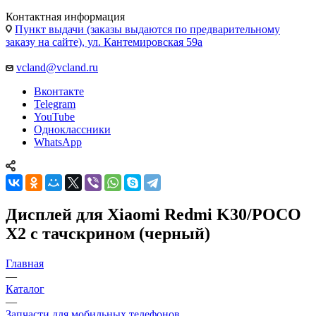
Пункт выдачи (заказы выдаются по предварительному
заказу на сайте), ул. Кантемировская 59а
vcland@vcland.ru
Вконтакте
Telegram
YouTube
Одноклассники
WhatsApp
Дисплей для Xiaomi Redmi K30/POCO
X2 c тачскрином (черный)
Главная
—
Каталог
—
Запчасти для мобильных телефонов
—