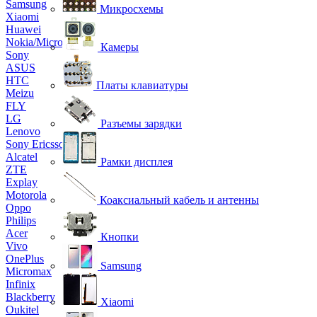
Samsung
Микросхемы
Xiaomi
Huawei
Nokia/Microsoft
Камеры
Sony
ASUS
HTC
Платы клавиатуры
Meizu
FLY
LG
Разъемы зарядки
Lenovo
Sony Ericsson
Alcatel
Рамки дисплея
ZTE
Explay
Motorola
Коаксиальный кабель и антенны
Oppo
Philips
Acer
Кнопки
Vivo
OnePlus
Samsung
Micromax
Infinix
Blackberry
Xiaomi
Oukitel