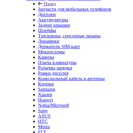
Запчасти для мобильных телефонов
Дисплеи
Аккумуляторы
Задние крышки
Шлейфы
Тачскрины, сенсорные экраны
Динамики
Держатели SIM-карт
Микросхемы
Камеры
Платы клавиатуры
Разъемы зарядки
Рамки дисплея
Коаксиальный кабель и антенны
Кнопки
Samsung
Xiaomi
Huawei
Nokia/Microsoft
Sony
ASUS
HTC
Meizu
FLY
LG