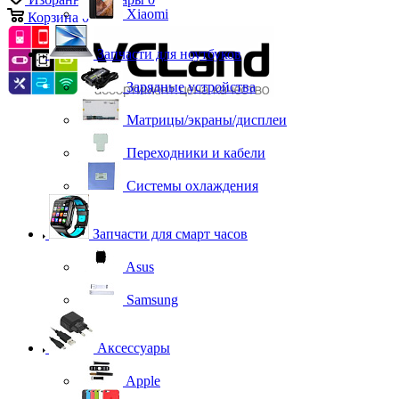
Xiaomi
Корзина
0
Запчасти для ноутбуков
Зарядные устройства
Матрицы/экраны/дисплеи
Переходники и кабели
Системы охлаждения
Запчасти для смарт часов
Asus
Samsung
Аксессуары
Apple