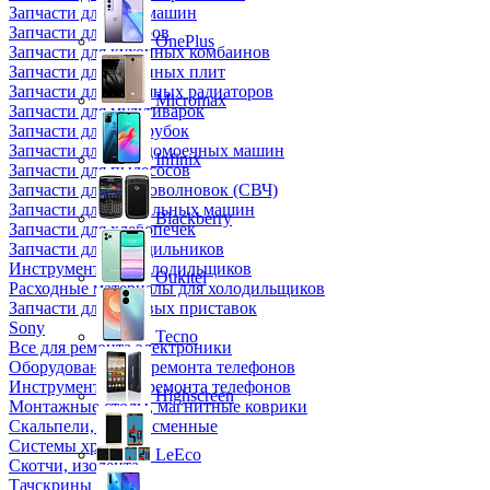
Запчасти для кофемашин
Запчасти для кулеров
OnePlus
Запчасти для кухонных комбаинов
Запчасти для кухонных плит
Запчасти для масляных радиаторов
Micromax
Запчасти для мультиварок
Запчасти для мясорубок
Запчасти для посудомоечных машин
Infinix
Запчасти для пылесосов
Запчасти для микроволновок (СВЧ)
Запчасти для стиральных машин
Blackberry
Запчасти для хлебопечек
Запчасти для холодильников
Инструмент для холодильщиков
Oukitel
Расходные материалы для холодильщиков
Запчасти для игровых приставок
Sony
Tecno
Все для ремонта электроники
Оборудование для ремонта телефонов
Инструменты для ремонта телефонов
Highscreen
Монтажные столы, магнитные коврики
Скальпели, лезвия сменные
Системы хранения
LeEco
Скотчи, изолента
Тачскрины