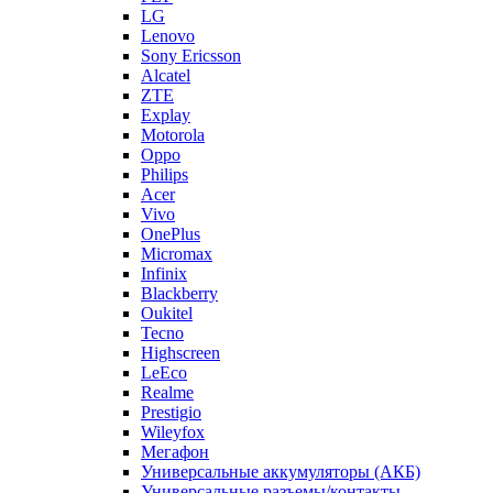
Lenovo
Sony Ericsson
Alcatel
ZTE
Explay
Motorola
Oppo
Philips
Acer
Vivo
OnePlus
Micromax
Infinix
Blackberry
Oukitel
Tecno
Highscreen
LeEco
Realme
Prestigio
Wileyfox
Мегафон
Универсальные аккумуляторы (АКБ)
Универсальные разъемы/контакты
Запчасти для Apple