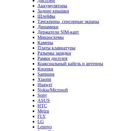
Дисплеи
Аккумуляторы
Задние крышки
Шлейфы
Тачскрины, сенсорные экраны
Динамики
Держатели SIM-карт
Микросхемы
Камеры
Платы клавиатуры
Разъемы зарядки
Рамки дисплея
Коаксиальный кабель и антенны
Кнопки
Samsung
Xiaomi
Huawei
Nokia/Microsoft
Sony
ASUS
HTC
Meizu
FLY
LG
Lenovo