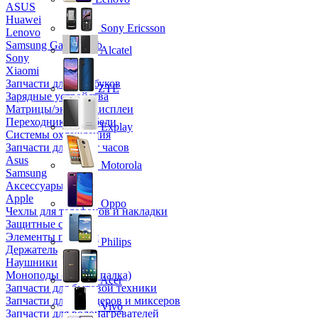
ASUS
Huawei
Sony Ericsson
Lenovo
Samsung Galaxy Tab
Alcatel
Sony
Xiaomi
Запчасти для ноутбуков
ZTE
Зарядные устройства
Матрицы/экраны/дисплеи
Переходники и кабели
Explay
Системы охлаждения
Запчасти для смарт часов
Asus
Motorola
Samsung
Аксессуары
Apple
Oppo
Чехлы для телефонов и накладки
Защитные стекла
Элементы питания
Philips
Держатель
Наушники
Моноподы (Селфи палка)
Acer
Запчасти для бытовой техники
Запчасти для блендеров и миксеров
Vivo
Запчасти для водонагревателей