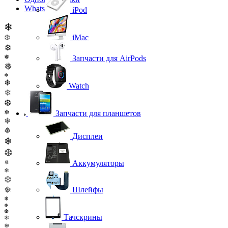
WhatsApp
iPod
❄
iMac
❆
❄
❅
Запчасти для AirPods
❅
❄
❄
Watch
❄
❆
❄
Запчасти для планшетов
❄
❅
Дисплеи
❄
❆
❅
Аккумуляторы
❄
❆
❅
Шлейфы
❄
❅
❆
Тачскрины
❄
❅