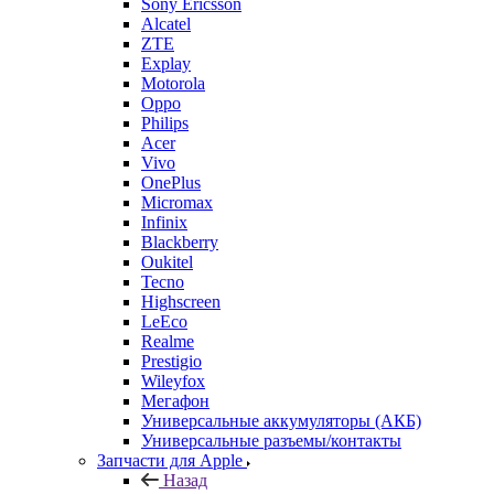
Sony Ericsson
Alcatel
ZTE
Explay
Motorola
Oppo
Philips
Acer
Vivo
OnePlus
Micromax
Infinix
Blackberry
Oukitel
Tecno
Highscreen
LeEco
Realme
Prestigio
Wileyfox
Мегафон
Универсальные аккумуляторы (АКБ)
Универсальные разъемы/контакты
Запчасти для Apple
Назад