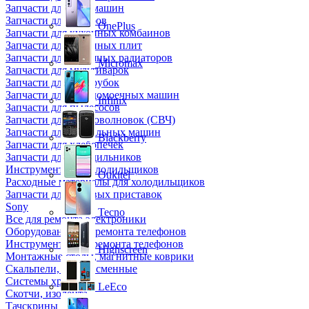
Запчасти для кофемашин
Запчасти для кулеров
OnePlus
Запчасти для кухонных комбаинов
Запчасти для кухонных плит
Запчасти для масляных радиаторов
Micromax
Запчасти для мультиварок
Запчасти для мясорубок
Запчасти для посудомоечных машин
Infinix
Запчасти для пылесосов
Запчасти для микроволновок (СВЧ)
Запчасти для стиральных машин
Blackberry
Запчасти для хлебопечек
Запчасти для холодильников
Инструмент для холодильщиков
Oukitel
Расходные материалы для холодильщиков
Запчасти для игровых приставок
Sony
Tecno
Все для ремонта электроники
Оборудование для ремонта телефонов
Инструменты для ремонта телефонов
Highscreen
Монтажные столы, магнитные коврики
Скальпели, лезвия сменные
Системы хранения
LeEco
Скотчи, изолента
Тачскрины