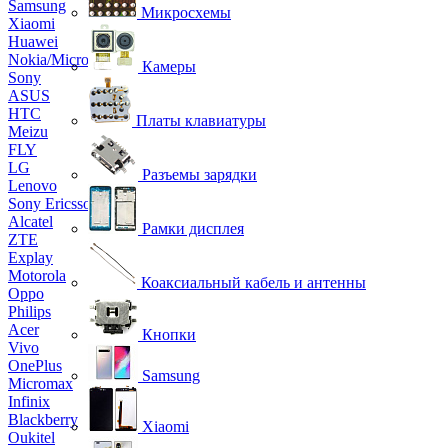
Samsung
Микросхемы
Xiaomi
Huawei
Nokia/Microsoft
Камеры
Sony
ASUS
HTC
Платы клавиатуры
Meizu
FLY
LG
Разъемы зарядки
Lenovo
Sony Ericsson
Alcatel
Рамки дисплея
ZTE
Explay
Motorola
Коаксиальный кабель и антенны
Oppo
Philips
Acer
Кнопки
Vivo
OnePlus
Samsung
Micromax
Infinix
Blackberry
Xiaomi
Oukitel