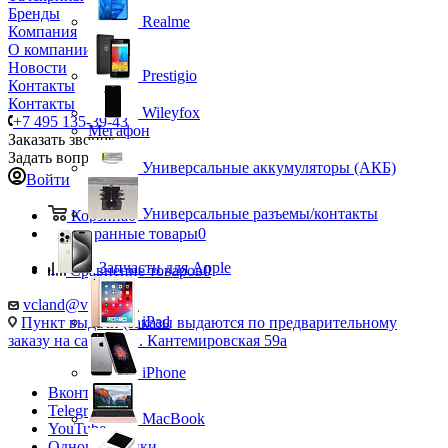
Бренды
Realme
Компания
О компании
Новости
Prestigio
Контакты
Контакты
Wileyfox
+7 495 135-39-43
Мегафон
Заказать звонок
Задать вопрос
Универсальные аккумуляторы (АКБ)
Войти
Универсальные разъемы/контакты
Корзина
0
Избранные товары
0
Запчасти для Apple
Сравнение товаров
0
vcland@vcland.ru
iPad
Пункт выдачи (заказы выдаются по предварительному
заказу на сайте), ул. Кантемировская 59а
iPhone
Вконтакте
Telegram
MacBook
YouTube
Одноклассники