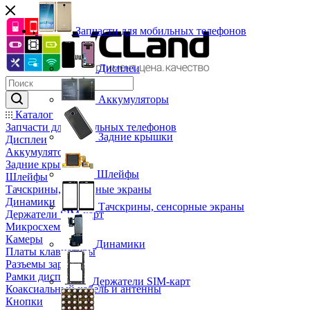
Запчасти для мобильных телефонов
Дисплеи
Аккумуляторы
Каталог
Запчасти для мобильных телефонов
Задние крышки
Дисплеи
Аккумуляторы
Задние крышки
Шлейфы
Шлейфы
Тачскрины, сенсорные экраны
Динамики
Тачскрины, сенсорные экраны
Держатели SIM-карт
Микросхемы
Камеры
Динамики
Платы клавиатуры
Разъемы зарядки
Рамки дисплея
Держатели SIM-карт
Коаксиальный кабель и антенны
Кнопки