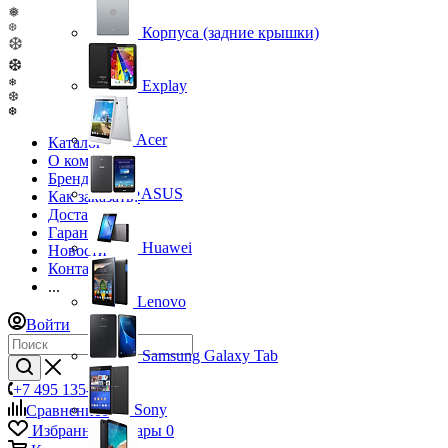
❅
❆
Корпуса (задние крышки)
❆
❆
❄
Explay
❆
❆
Acer
Каталог
О компании
Бренды
ASUS
Как заказать?
Доставка
Гарантия
Huawei
Новости
Контакты
...
Lenovo
Войти
Samsung Galaxy Tab
+7 495 135-39-43
Sony
Сравнение
0
Избранные товары
0