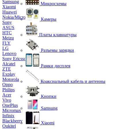
Samsung
Микросхемы
Xiaomi
Huawei
Nokia/Microsoft
Камеры
Sony
ASUS
HTC
Платы клавиатуры
Meizu
FLY
LG
Разъемы зарядки
Lenovo
Sony Ericsson
Alcatel
Рамки дисплея
ZTE
Explay
Motorola
Коаксиальный кабель и антенны
Oppo
Philips
Acer
Кнопки
Vivo
OnePlus
Samsung
Micromax
Infinix
Blackberry
Xiaomi
Oukitel