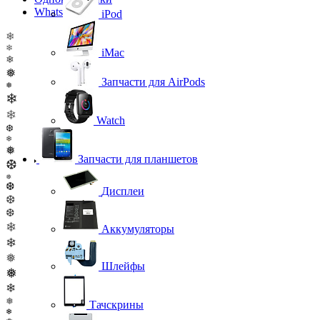
WhatsApp
iPod
❄
❄
iMac
❄
❅
Запчасти для AirPods
❅
❄
❄
Watch
❆
❄
❅
Запчасти для планшетов
❆
❅
❆
Дисплеи
❆
❆
❄
Аккумуляторы
❄
❅
Шлейфы
❅
❄
❅
Тачскрины
❄