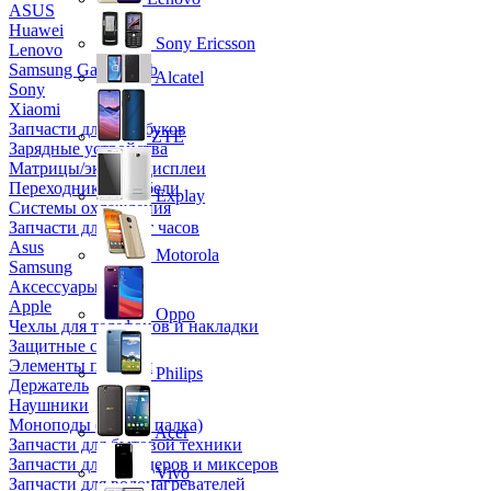
ASUS
Huawei
Sony Ericsson
Lenovo
Samsung Galaxy Tab
Alcatel
Sony
Xiaomi
Запчасти для ноутбуков
ZTE
Зарядные устройства
Матрицы/экраны/дисплеи
Переходники и кабели
Explay
Системы охлаждения
Запчасти для смарт часов
Asus
Motorola
Samsung
Аксессуары
Apple
Oppo
Чехлы для телефонов и накладки
Защитные стекла
Элементы питания
Philips
Держатель
Наушники
Моноподы (Селфи палка)
Acer
Запчасти для бытовой техники
Запчасти для блендеров и миксеров
Vivo
Запчасти для водонагревателей