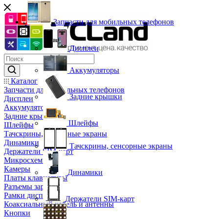
Запчасти для мобильных телефонов
Дисплеи
Аккумуляторы
Каталог
Запчасти для мобильных телефонов
Задние крышки
Дисплеи
Аккумуляторы
Задние крышки
Шлейфы
Шлейфы
Тачскрины, сенсорные экраны
Динамики
Тачскрины, сенсорные экраны
Держатели SIM-карт
Микросхемы
Камеры
Динамики
Платы клавиатуры
Разъемы зарядки
Рамки дисплея
Держатели SIM-карт
Коаксиальный кабель и антенны
Кнопки