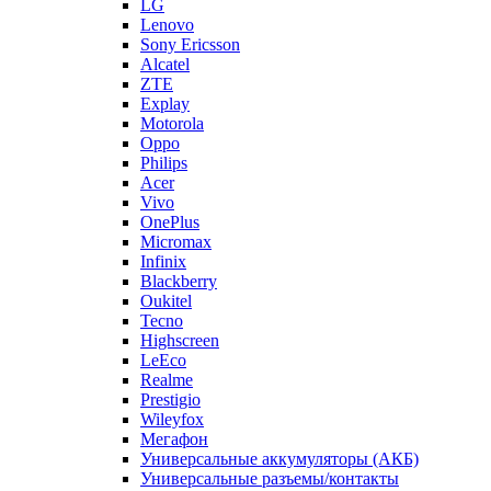
Lenovo
Sony Ericsson
Alcatel
ZTE
Explay
Motorola
Oppo
Philips
Acer
Vivo
OnePlus
Micromax
Infinix
Blackberry
Oukitel
Tecno
Highscreen
LeEco
Realme
Prestigio
Wileyfox
Мегафон
Универсальные аккумуляторы (АКБ)
Универсальные разъемы/контакты
Запчасти для Apple