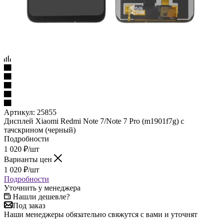
Артикул:
25855
Дисплей Xiaomi Redmi Note 7/Note 7 Pro (m1901f7g) с
тачскрином (черный)
Подробности
1 020
₽
/шт
Варианты цен
1 020
₽
/шт
Подробности
Уточнить у менеджера
Нашли дешевле?
Под заказ
Наши менеджеры обязательно свяжутся с вами и уточнят
условия есть ли товар в наличии, если его нету то закажут его