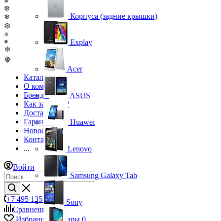
❅
❆
Корпуса (задние крышки)
❄
❆
❄
Explay
❅
❄
❅
Acer
Каталог
О компании
Бренды
ASUS
Как заказать?
Доставка
Гарантия
Huawei
Новости
Контакты
...
Lenovo
Войти
Samsung Galaxy Tab
+7 495 135-39-43
Sony
Сравнение
0
Избранные товары
0