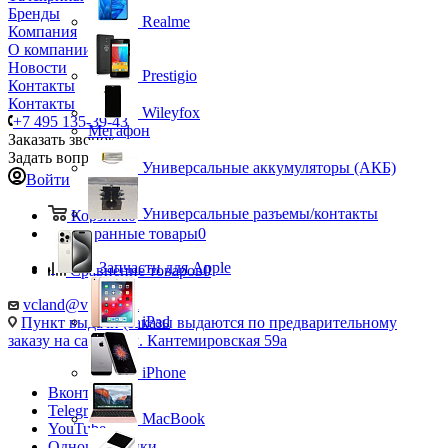
Бренды
Realme
Компания
О компании
Новости
Prestigio
Контакты
Контакты
Wileyfox
+7 495 135-39-43
Мегафон
Заказать звонок
Задать вопрос
Универсальные аккумуляторы (АКБ)
Войти
Универсальные разъемы/контакты
Корзина
0
Избранные товары
0
Запчасти для Apple
Сравнение товаров
0
vcland@vcland.ru
iPad
Пункт выдачи (заказы выдаются по предварительному
заказу на сайте), ул. Кантемировская 59а
iPhone
Вконтакте
Telegram
MacBook
YouTube
Одноклассники