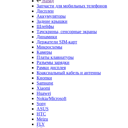
Запчасти для мобильных телефонов
Дисплеи
Аккумуляторы
Задние крышки
Шлейфы
Тачскрины, сенсорные экраны
Динамики
Держатели SIM-карт
Микросхемы
Камеры
Платы клавиатуры
Разъемы зарядки
Рамки дисплея
Коаксиальный кабель и антенны
Кнопки
Samsung
Xiaomi
Huawei
Nokia/Microsoft
Sony
ASUS
HTC
Meizu
FLY
LG