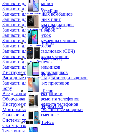
Запчасти для кофемашин
Запчасти для кулеров
OnePlus
Запчасти для кухонных комбаинов
Запчасти для кухонных плит
Запчасти для масляных радиаторов
Micromax
Запчасти для мультиварок
Запчасти для мясорубок
Запчасти для посудомоечных машин
Infinix
Запчасти для пылесосов
Запчасти для микроволновок (СВЧ)
Запчасти для стиральных машин
Blackberry
Запчасти для хлебопечек
Запчасти для холодильников
Инструмент для холодильщиков
Oukitel
Расходные материалы для холодильщиков
Запчасти для игровых приставок
Sony
Tecno
Все для ремонта электроники
Оборудование для ремонта телефонов
Инструменты для ремонта телефонов
Highscreen
Монтажные столы, магнитные коврики
Скальпели, лезвия сменные
Системы хранения
LeEco
Скотчи, изолента
Тачскрины