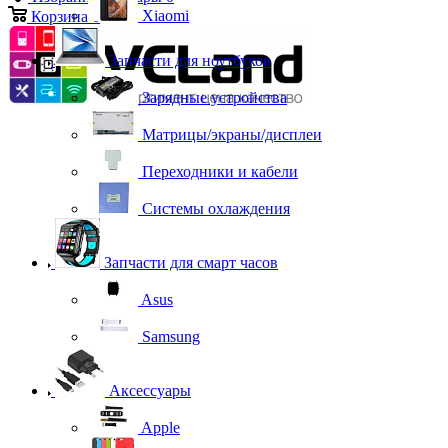
Xiaomi
Корзина
0
Запчасти для ноутбуков
Зарядные устройства
Матрицы/экраны/дисплеи
Переходники и кабели
Системы охлаждения
Запчасти для смарт часов
Asus
Samsung
Аксессуары
Apple