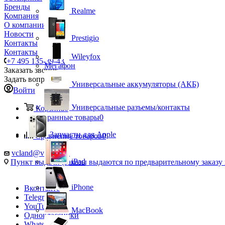
Бренды
Realme
Компания
О компании
Новости
Prestigio
Контакты
Контакты
Wileyfox
+7 495 135-39-43
Мегафон
Заказать звонок
Задать вопрос
Универсальные аккумуляторы (АКБ)
Войти
Универсальные разъемы/контакты
Корзина
0
Избранные товары
0
Запчасти для Apple
Сравнение товаров
0
vcland@vcland.ru
iPad
Пункт выдачи (заказы выдаются по предварительному заказу н
iPhone
Вконтакте
Telegram
YouTube
MacBook
Одноклассники
WhatsApp