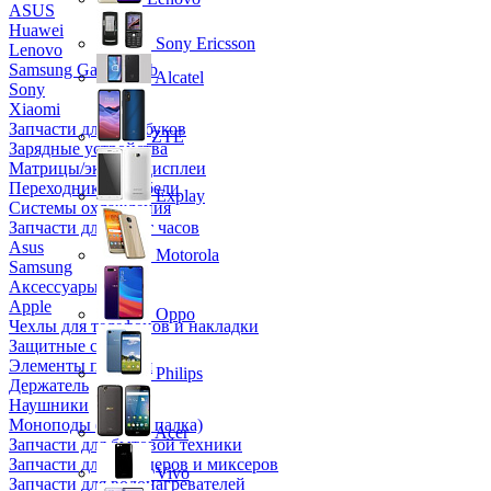
ASUS
Huawei
Sony Ericsson
Lenovo
Samsung Galaxy Tab
Alcatel
Sony
Xiaomi
Запчасти для ноутбуков
ZTE
Зарядные устройства
Матрицы/экраны/дисплеи
Переходники и кабели
Explay
Системы охлаждения
Запчасти для смарт часов
Asus
Motorola
Samsung
Аксессуары
Apple
Oppo
Чехлы для телефонов и накладки
Защитные стекла
Элементы питания
Philips
Держатель
Наушники
Моноподы (Селфи палка)
Acer
Запчасти для бытовой техники
Запчасти для блендеров и миксеров
Vivo
Запчасти для водонагревателей