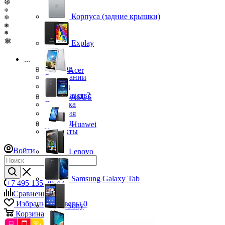
❆
❄
Корпуса (задние крышки)
❅
❅
❅
❅
Explay
...
Каталог
Acer
О компании
Бренды
Как заказать?
ASUS
Доставка
Гарантия
Новости
Huawei
Контакты
Войти
Lenovo
Samsung Galaxy Tab
+7 495 135-39-43
Сравнение
0
Избранные товары
0
Sony
Корзина
0