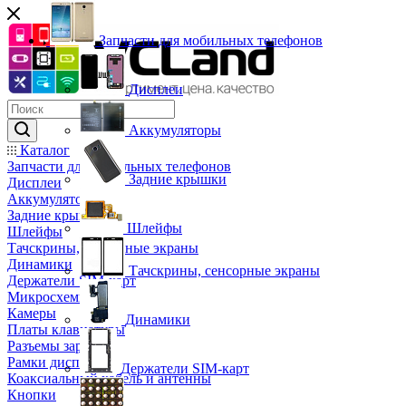
Запчасти для мобильных телефонов
Дисплеи
Аккумуляторы
Каталог
Запчасти для мобильных телефонов
Задние крышки
Дисплеи
Аккумуляторы
Задние крышки
Шлейфы
Шлейфы
Тачскрины, сенсорные экраны
Динамики
Тачскрины, сенсорные экраны
Держатели SIM-карт
Микросхемы
Камеры
Динамики
Платы клавиатуры
Разъемы зарядки
Рамки дисплея
Держатели SIM-карт
Коаксиальный кабель и антенны
Кнопки