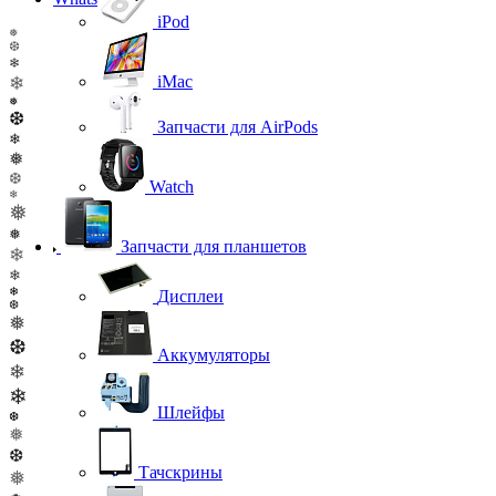
iPod
❅
❆
❄
iMac
❄
❅
❆
Запчасти для AirPods
❄
❅
❆
Watch
❄
❅
❅
Запчасти для планшетов
❄
❄
❄
Дисплеи
❆
❅
❆
Аккумуляторы
❄
❄
Шлейфы
❆
❅
❆
Тачскрины
❅