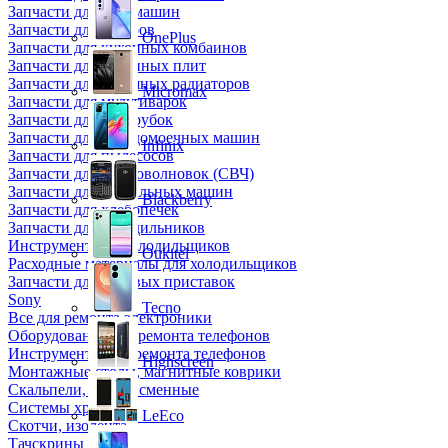
Запчасти для кофемашин
Запчасти для кулеров
OnePlus
Запчасти для кухонных комбаинов
Запчасти для кухонных плит
Запчасти для масляных радиаторов
Micromax
Запчасти для мультиварок
Запчасти для мясорубок
Запчасти для посудомоечных машин
Infinix
Запчасти для пылесосов
Запчасти для микроволновок (СВЧ)
Запчасти для стиральных машин
Blackberry
Запчасти для хлебопечек
Запчасти для холодильников
Инструмент для холодильщиков
Oukitel
Расходные материалы для холодильщиков
Запчасти для игровых приставок
Sony
Tecno
Все для ремонта электроники
Оборудование для ремонта телефонов
Инструменты для ремонта телефонов
Highscreen
Монтажные столы, магнитные коврики
Скальпели, лезвия сменные
Системы хранения
LeEco
Скотчи, изолента
Тачскрины