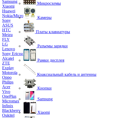
Samsung
Микросхемы
Xiaomi
Huawei
Nokia/Microsoft
Камеры
Sony
ASUS
HTC
Платы клавиатуры
Meizu
FLY
LG
Разъемы зарядки
Lenovo
Sony Ericsson
Alcatel
Рамки дисплея
ZTE
Explay
Motorola
Коаксиальный кабель и антенны
Oppo
Philips
Acer
Кнопки
Vivo
OnePlus
Samsung
Micromax
Infinix
Blackberry
Xiaomi
Oukitel