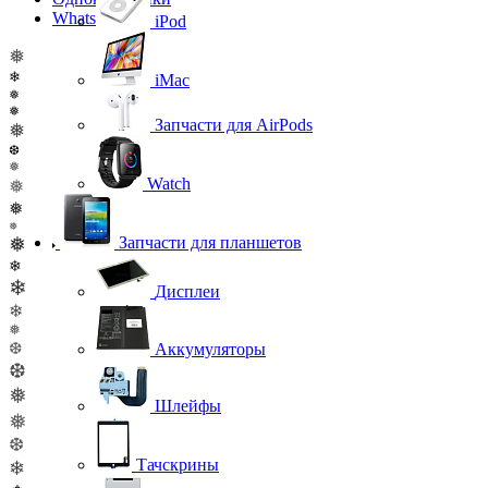
WhatsApp
iPod
❅
❄
iMac
❅
❅
Запчасти для AirPods
❅
❆
❅
Watch
❅
❅
❅
❅
Запчасти для планшетов
❄
❄
Дисплеи
❄
❅
❆
Аккумуляторы
❆
❅
Шлейфы
❅
❆
Тачскрины
❄