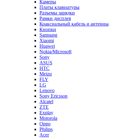
Платы клавиатуры
Разъемы зарядки
Рамки дисплея
Коаксиальный кабель и антенны
Кнопки
Samsung
Xiaomi
Huawei
Nokia/Microsoft
Sony
ASUS
HTC
Meizu
FLY
LG
Lenovo
Sony Ericsson
Alcatel
ZTE
Explay
Motorola
Oppo
Philips
Acer
Vivo