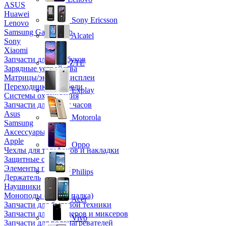
ASUS
Huawei
Sony Ericsson
Lenovo
Samsung Galaxy Tab
Alcatel
Sony
Xiaomi
Запчасти для ноутбуков
ZTE
Зарядные устройства
Матрицы/экраны/дисплеи
Переходники и кабели
Explay
Системы охлаждения
Запчасти для смарт часов
Asus
Motorola
Samsung
Аксессуары
Apple
Oppo
Чехлы для телефонов и накладки
Защитные стекла
Элементы питания
Philips
Держатель
Наушники
Моноподы (Селфи палка)
Acer
Запчасти для бытовой техники
Запчасти для блендеров и миксеров
Vivo
Запчасти для водонагревателей