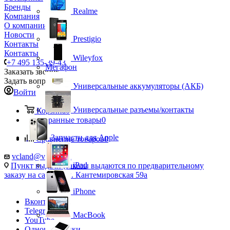
Бренды
Realme
Компания
О компании
Новости
Prestigio
Контакты
Контакты
Wileyfox
+7 495 135-39-43
Мегафон
Заказать звонок
Задать вопрос
Универсальные аккумуляторы (АКБ)
Войти
Универсальные разъемы/контакты
Корзина
0
Избранные товары
0
Запчасти для Apple
Сравнение товаров
0
vcland@vcland.ru
iPad
Пункт выдачи (заказы выдаются по предварительному
заказу на сайте), ул. Кантемировская 59а
iPhone
Вконтакте
Telegram
MacBook
YouTube
Одноклассники