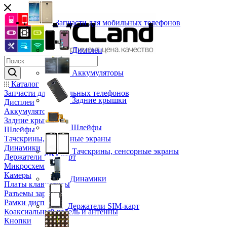
Запчасти для мобильных телефонов
Дисплеи
Аккумуляторы
Каталог
Запчасти для мобильных телефонов
Задние крышки
Дисплеи
Аккумуляторы
Задние крышки
Шлейфы
Шлейфы
Тачскрины, сенсорные экраны
Динамики
Тачскрины, сенсорные экраны
Держатели SIM-карт
Микросхемы
Камеры
Динамики
Платы клавиатуры
Разъемы зарядки
Рамки дисплея
Держатели SIM-карт
Коаксиальный кабель и антенны
Кнопки