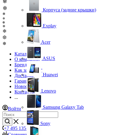
❄
❅
Корпуса (задние крышки)
❄
❅
❆
Explay
❅
❄
❆
Acer
❅
Каталог
ASUS
О компании
Бренды
Как заказать?
Huawei
Доставка
Гарантия
Новости
Lenovo
Контакты
...
Samsung Galaxy Tab
Войти
Sony
+7 495 135-39-43
Сравнение
0