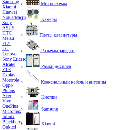
Samsung
Микросхемы
Xiaomi
Huawei
Nokia/Microsoft
Камеры
Sony
ASUS
HTC
Платы клавиатуры
Meizu
FLY
LG
Разъемы зарядки
Lenovo
Sony Ericsson
Alcatel
Рамки дисплея
ZTE
Explay
Motorola
Коаксиальный кабель и антенны
Oppo
Philips
Acer
Кнопки
Vivo
OnePlus
Samsung
Micromax
Infinix
Blackberry
Xiaomi
Oukitel