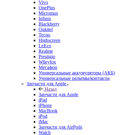
OnePlus
Micromax
Infinix
Blackberry
Oukitel
Tecno
Highscreen
LeEco
Realme
Prestigio
Wileyfox
Мегафон
Универсальные аккумуляторы (АКБ)
Универсальные разъемы/контакты
Запчасти для Apple
Назад
Запчасти для Apple
iPad
iPhone
MacBook
iPod
iMac
Запчасти для AirPods
Watch
Запчасти для планшетов