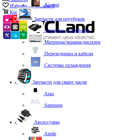
Xiaomi
Избранные товары
0
Корзина
0
Запчасти для ноутбуков
Зарядные устройства
Матрицы/экраны/дисплеи
Переходники и кабели
Системы охлаждения
Запчасти для смарт часов
Asus
Samsung
Аксессуары
Apple