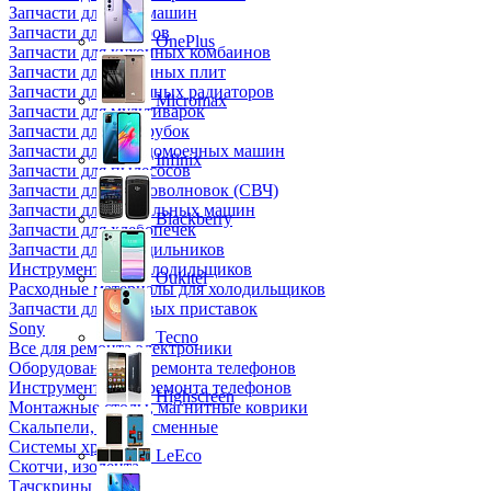
Запчасти для кофемашин
Запчасти для кулеров
OnePlus
Запчасти для кухонных комбаинов
Запчасти для кухонных плит
Запчасти для масляных радиаторов
Micromax
Запчасти для мультиварок
Запчасти для мясорубок
Запчасти для посудомоечных машин
Infinix
Запчасти для пылесосов
Запчасти для микроволновок (СВЧ)
Запчасти для стиральных машин
Blackberry
Запчасти для хлебопечек
Запчасти для холодильников
Инструмент для холодильщиков
Oukitel
Расходные материалы для холодильщиков
Запчасти для игровых приставок
Sony
Tecno
Все для ремонта электроники
Оборудование для ремонта телефонов
Инструменты для ремонта телефонов
Highscreen
Монтажные столы, магнитные коврики
Скальпели, лезвия сменные
Системы хранения
LeEco
Скотчи, изолента
Тачскрины