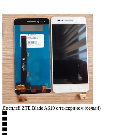
Дисплей ZTE Blade A610 с тачскрином (белый)