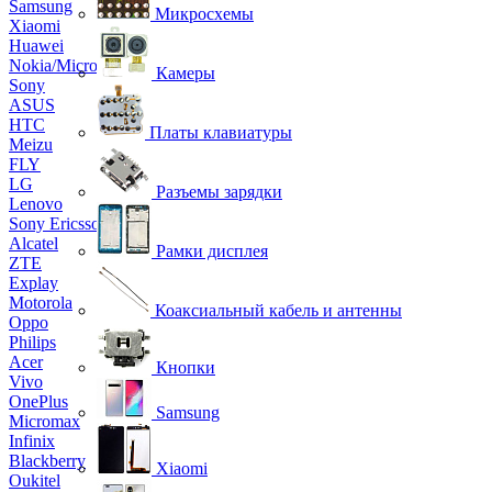
Samsung
Микросхемы
Xiaomi
Huawei
Nokia/Microsoft
Камеры
Sony
ASUS
HTC
Платы клавиатуры
Meizu
FLY
LG
Разъемы зарядки
Lenovo
Sony Ericsson
Alcatel
Рамки дисплея
ZTE
Explay
Motorola
Коаксиальный кабель и антенны
Oppo
Philips
Acer
Кнопки
Vivo
OnePlus
Samsung
Micromax
Infinix
Blackberry
Xiaomi
Oukitel