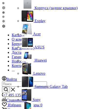
❅
❆
Корпуса (задние крышки)
❅
❄
Explay
❅
❆
Acer
Каталог
О компании
Бренды
ASUS
Как заказать?
Доставка
Гарантия
Huawei
Новости
Контакты
...
Lenovo
Войти
Samsung Galaxy Tab
+7 495 135-39-43
Sony
Сравнение
0
Избранные товары
0