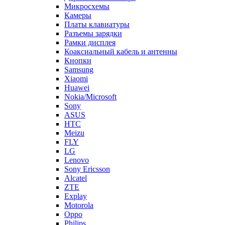
Микросхемы
Камеры
Платы клавиатуры
Разъемы зарядки
Рамки дисплея
Коаксиальный кабель и антенны
Кнопки
Samsung
Xiaomi
Huawei
Nokia/Microsoft
Sony
ASUS
HTC
Meizu
FLY
LG
Lenovo
Sony Ericsson
Alcatel
ZTE
Explay
Motorola
Oppo
Philips