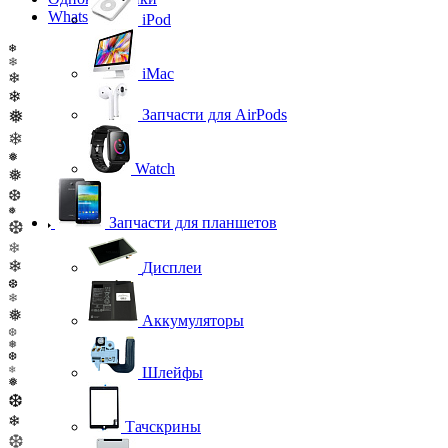
WhatsApp
iPod
❄
❄
iMac
❄
❄
❅
Запчасти для AirPods
❄
❅
Watch
❅
❆
❅
Запчасти для планшетов
❆
❄
❄
Дисплеи
❆
❄
❅
Аккумуляторы
❆
❅
❆
❄
Шлейфы
❅
❆
❄
Тачскрины
❆