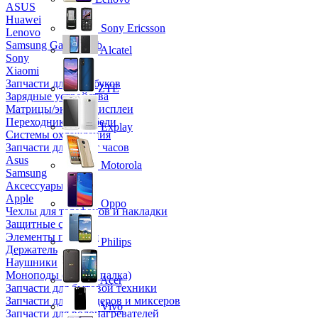
ASUS
Huawei
Sony Ericsson
Lenovo
Samsung Galaxy Tab
Alcatel
Sony
Xiaomi
Запчасти для ноутбуков
ZTE
Зарядные устройства
Матрицы/экраны/дисплеи
Переходники и кабели
Explay
Системы охлаждения
Запчасти для смарт часов
Asus
Motorola
Samsung
Аксессуары
Apple
Oppo
Чехлы для телефонов и накладки
Защитные стекла
Элементы питания
Philips
Держатель
Наушники
Моноподы (Селфи палка)
Acer
Запчасти для бытовой техники
Запчасти для блендеров и миксеров
Vivo
Запчасти для водонагревателей