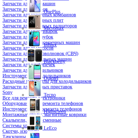
Запчасти для кофемашин
Запчасти для кулеров
OnePlus
Запчасти для кухонных комбаинов
Запчасти для кухонных плит
Запчасти для масляных радиаторов
Micromax
Запчасти для мультиварок
Запчасти для мясорубок
Запчасти для посудомоечных машин
Infinix
Запчасти для пылесосов
Запчасти для микроволновок (СВЧ)
Запчасти для стиральных машин
Blackberry
Запчасти для хлебопечек
Запчасти для холодильников
Инструмент для холодильщиков
Oukitel
Расходные материалы для холодильщиков
Запчасти для игровых приставок
Sony
Tecno
Все для ремонта электроники
Оборудование для ремонта телефонов
Инструменты для ремонта телефонов
Highscreen
Монтажные столы, магнитные коврики
Скальпели, лезвия сменные
Системы хранения
LeEco
Скотчи, изолента
Тачскрины