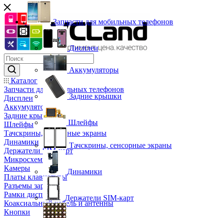
Запчасти для мобильных телефонов
Дисплеи
Аккумуляторы
Каталог
Запчасти для мобильных телефонов
Задние крышки
Дисплеи
Аккумуляторы
Задние крышки
Шлейфы
Шлейфы
Тачскрины, сенсорные экраны
Динамики
Тачскрины, сенсорные экраны
Держатели SIM-карт
Микросхемы
Камеры
Динамики
Платы клавиатуры
Разъемы зарядки
Рамки дисплея
Держатели SIM-карт
Коаксиальный кабель и антенны
Кнопки