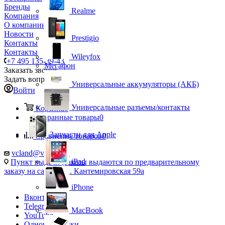
Бренды
Realme
Компания
О компании
Новости
Prestigio
Контакты
Контакты
Wileyfox
+7 495 135-39-43
Мегафон
Заказать звонок
Задать вопрос
Универсальные аккумуляторы (АКБ)
Войти
Универсальные разъемы/контакты
Корзина
0
Избранные товары
0
Запчасти для Apple
Сравнение товаров
0
vcland@vcland.ru
iPad
Пункт выдачи (заказы выдаются по предварительному
заказу на сайте), ул. Кантемировская 59а
iPhone
Вконтакте
Telegram
MacBook
YouTube
Одноклассники