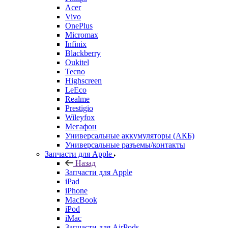
Acer
Vivo
OnePlus
Micromax
Infinix
Blackberry
Oukitel
Tecno
Highscreen
LeEco
Realme
Prestigio
Wileyfox
Мегафон
Универсальные аккумуляторы (АКБ)
Универсальные разъемы/контакты
Запчасти для Apple
Назад
Запчасти для Apple
iPad
iPhone
MacBook
iPod
iMac
Запчасти для AirPods