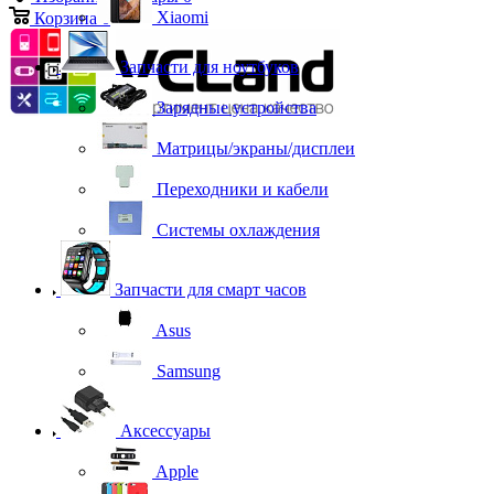
Xiaomi
Корзина
0
Запчасти для ноутбуков
Зарядные устройства
Матрицы/экраны/дисплеи
Переходники и кабели
Системы охлаждения
Запчасти для смарт часов
Asus
Samsung
Аксессуары
Apple