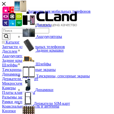
Запчасти для мобильных телефонов
Дисплеи
Аккумуляторы
Каталог
Запчасти для мобильных телефонов
Задние крышки
Дисплеи
Аккумуляторы
Задние крышки
Шлейфы
Шлейфы
Тачскрины, сенсорные экраны
Динамики
Тачскрины, сенсорные экраны
Держатели SIM-карт
Микросхемы
Камеры
Динамики
Платы клавиатуры
Разъемы зарядки
Рамки дисплея
Держатели SIM-карт
Коаксиальный кабель и антенны
Кнопки