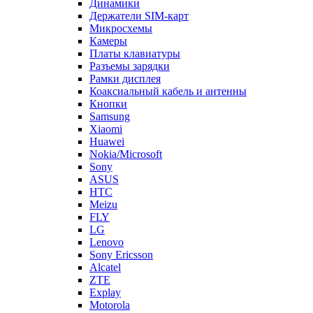
Держатели SIM-карт
Микросхемы
Камеры
Платы клавиатуры
Разъемы зарядки
Рамки дисплея
Коаксиальный кабель и антенны
Кнопки
Samsung
Xiaomi
Huawei
Nokia/Microsoft
Sony
ASUS
HTC
Meizu
FLY
LG
Lenovo
Sony Ericsson
Alcatel
ZTE
Explay
Motorola
Oppo