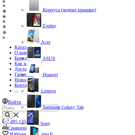
❆
❄
Корпуса (задние крышки)
❅
❅
❄
Explay
❄
❅
❄
Acer
Каталог
О компании
Бренды
ASUS
Как заказать?
Доставка
Гарантия
Huawei
Новости
Контакты
...
Lenovo
Войти
Samsung Galaxy Tab
+7 495 135-39-43
Sony
Сравнение
0
Избранные товары
0