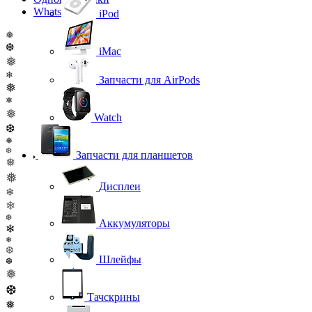
WhatsApp
iPod
❅
❆
iMac
❅
❄
Запчасти для AirPods
❅
❅
❅
Watch
❆
❅
❆
Запчасти для планшетов
❅
❅
Дисплеи
❄
❄
❆
Аккумуляторы
❄
❅
❆
Шлейфы
❆
❅
❆
Тачскрины
❅