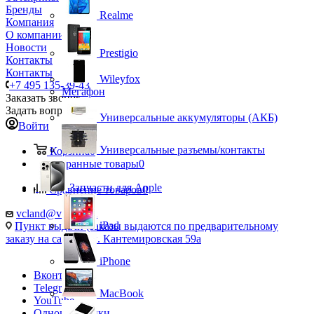
Бренды
Realme
Компания
О компании
Новости
Prestigio
Контакты
Контакты
Wileyfox
+7 495 135-39-43
Мегафон
Заказать звонок
Задать вопрос
Универсальные аккумуляторы (АКБ)
Войти
Универсальные разъемы/контакты
Корзина
0
Избранные товары
0
Запчасти для Apple
Сравнение товаров
0
vcland@vcland.ru
iPad
Пункт выдачи (заказы выдаются по предварительному
заказу на сайте), ул. Кантемировская 59а
iPhone
Вконтакте
Telegram
MacBook
YouTube
Одноклассники