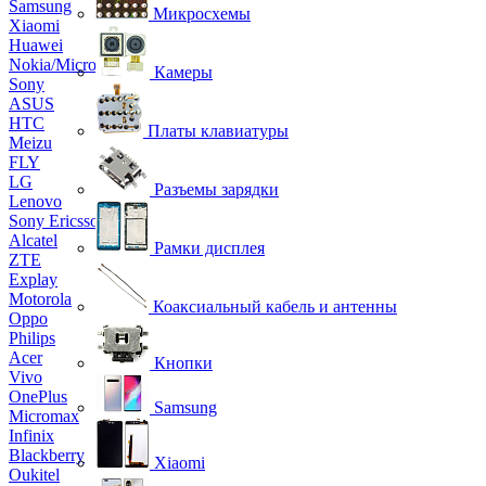
Samsung
Микросхемы
Xiaomi
Huawei
Nokia/Microsoft
Камеры
Sony
ASUS
HTC
Платы клавиатуры
Meizu
FLY
LG
Разъемы зарядки
Lenovo
Sony Ericsson
Alcatel
Рамки дисплея
ZTE
Explay
Motorola
Коаксиальный кабель и антенны
Oppo
Philips
Acer
Кнопки
Vivo
OnePlus
Samsung
Micromax
Infinix
Blackberry
Xiaomi
Oukitel