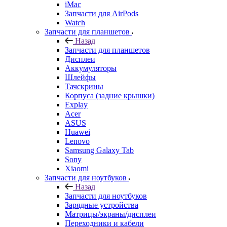
Запчасти для AirPods
Watch
Запчасти для планшетов
Назад
Запчасти для планшетов
Дисплеи
Аккумуляторы
Шлейфы
Тачскрины
Корпуса (задние крышки)
Explay
Acer
ASUS
Huawei
Lenovo
Samsung Galaxy Tab
Sony
Xiaomi
Запчасти для ноутбуков
Назад
Запчасти для ноутбуков
Зарядные устройства
Матрицы/экраны/дисплеи
Переходники и кабели
Системы охлаждения