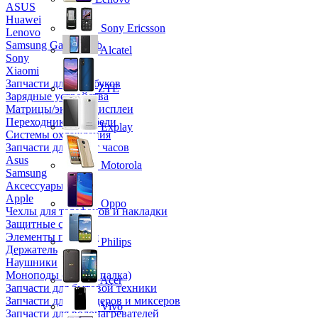
ASUS
Huawei
Sony Ericsson
Lenovo
Samsung Galaxy Tab
Alcatel
Sony
Xiaomi
Запчасти для ноутбуков
ZTE
Зарядные устройства
Матрицы/экраны/дисплеи
Переходники и кабели
Explay
Системы охлаждения
Запчасти для смарт часов
Asus
Motorola
Samsung
Аксессуары
Apple
Oppo
Чехлы для телефонов и накладки
Защитные стекла
Элементы питания
Philips
Держатель
Наушники
Моноподы (Селфи палка)
Acer
Запчасти для бытовой техники
Запчасти для блендеров и миксеров
Vivo
Запчасти для водонагревателей