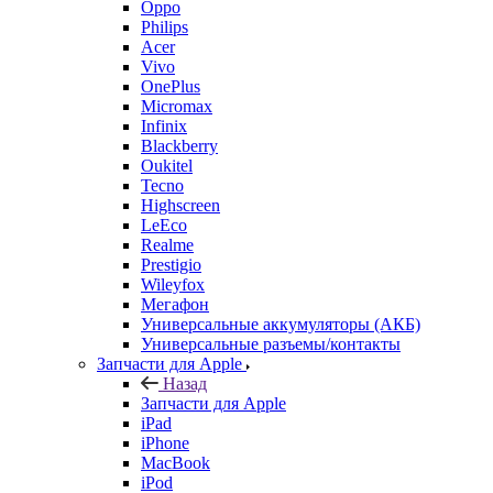
Philips
Acer
Vivo
OnePlus
Micromax
Infinix
Blackberry
Oukitel
Tecno
Highscreen
LeEco
Realme
Prestigio
Wileyfox
Мегафон
Универсальные аккумуляторы (АКБ)
Универсальные разъемы/контакты
Запчасти для Apple
Назад
Запчасти для Apple
iPad
iPhone
MacBook
iPod
iMac