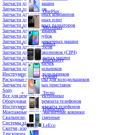
Запчасти для кофемашин
Запчасти для кулеров
OnePlus
Запчасти для кухонных комбаинов
Запчасти для кухонных плит
Запчасти для масляных радиаторов
Micromax
Запчасти для мультиварок
Запчасти для мясорубок
Запчасти для посудомоечных машин
Infinix
Запчасти для пылесосов
Запчасти для микроволновок (СВЧ)
Запчасти для стиральных машин
Blackberry
Запчасти для хлебопечек
Запчасти для холодильников
Инструмент для холодильщиков
Oukitel
Расходные материалы для холодильщиков
Запчасти для игровых приставок
Sony
Tecno
Все для ремонта электроники
Оборудование для ремонта телефонов
Инструменты для ремонта телефонов
Highscreen
Монтажные столы, магнитные коврики
Скальпели, лезвия сменные
Системы хранения
LeEco
Скотчи, изолента
Тачскрины