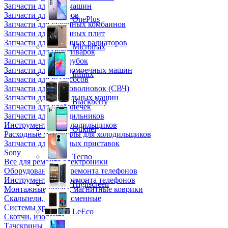
Запчасти для кофемашин
Запчасти для кулеров
OnePlus
Запчасти для кухонных комбаинов
Запчасти для кухонных плит
Запчасти для масляных радиаторов
Micromax
Запчасти для мультиварок
Запчасти для мясорубок
Запчасти для посудомоечных машин
Infinix
Запчасти для пылесосов
Запчасти для микроволновок (СВЧ)
Запчасти для стиральных машин
Blackberry
Запчасти для хлебопечек
Запчасти для холодильников
Инструмент для холодильщиков
Oukitel
Расходные материалы для холодильщиков
Запчасти для игровых приставок
Sony
Tecno
Все для ремонта электроники
Оборудование для ремонта телефонов
Инструменты для ремонта телефонов
Highscreen
Монтажные столы, магнитные коврики
Скальпели, лезвия сменные
Системы хранения
LeEco
Скотчи, изолента
Тачскрины