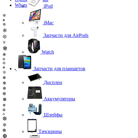
WhatsApp
iPod
❄
❅
iMac
❅
❄
Запчасти для AirPods
❆
❄
❄
Watch
❄
❆
❆
❅
Запчасти для планшетов
❄
❅
Дисплеи
❅
❄
❆
Аккумуляторы
❅
❅
❆
Шлейфы
❆
❆
❄
❆
Тачскрины
❆