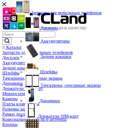
Запчасти для мобильных телефонов
Дисплеи
Аккумуляторы
Каталог
Запчасти для мобильных телефонов
Задние крышки
Дисплеи
Аккумуляторы
Задние крышки
Шлейфы
Шлейфы
Тачскрины, сенсорные экраны
Динамики
Тачскрины, сенсорные экраны
Держатели SIM-карт
Микросхемы
Камеры
Динамики
Платы клавиатуры
Разъемы зарядки
Рамки дисплея
Держатели SIM-карт
Коаксиальный кабель и антенны
Кнопки