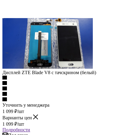
Дисплей ZTE Blade V8 с тачскрином (белый)
Уточнить у менеджера
1 099
₽
/шт
Варианты цен
1 099
₽
/шт
Подробности
Под заказ