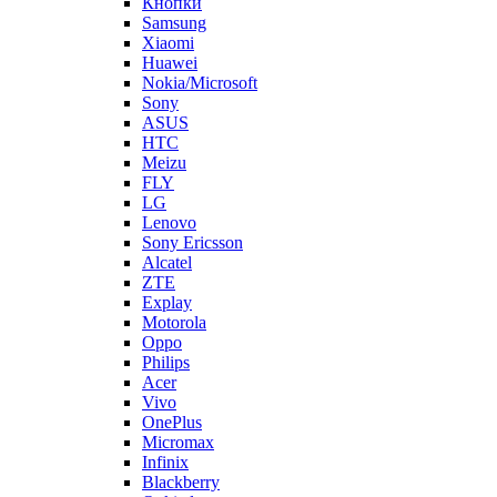
Samsung
Xiaomi
Huawei
Nokia/Microsoft
Sony
ASUS
HTC
Meizu
FLY
LG
Lenovo
Sony Ericsson
Alcatel
ZTE
Explay
Motorola
Oppo
Philips
Acer
Vivo
OnePlus
Micromax
Infinix
Blackberry
Oukitel