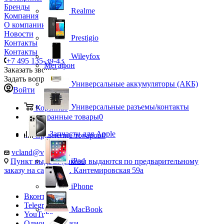
Бренды
Realme
Компания
О компании
Новости
Prestigio
Контакты
Контакты
Wileyfox
+7 495 135-39-43
Мегафон
Заказать звонок
Задать вопрос
Универсальные аккумуляторы (АКБ)
Войти
Универсальные разъемы/контакты
Корзина
0
Избранные товары
0
Запчасти для Apple
Сравнение товаров
0
vcland@vcland.ru
iPad
Пункт выдачи (заказы выдаются по предварительному
заказу на сайте), ул. Кантемировская 59а
iPhone
Вконтакте
Telegram
MacBook
YouTube
Одноклассники