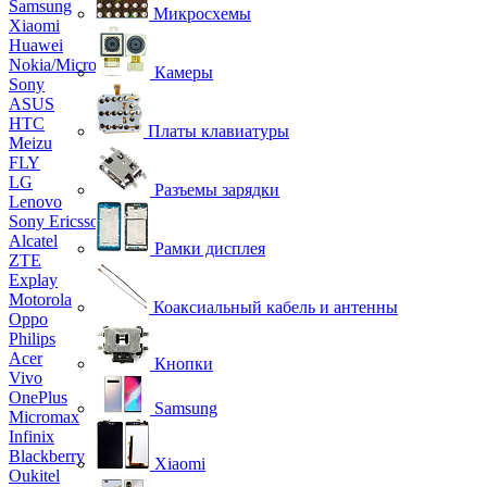
Samsung
Микросхемы
Xiaomi
Huawei
Nokia/Microsoft
Камеры
Sony
ASUS
HTC
Платы клавиатуры
Meizu
FLY
LG
Разъемы зарядки
Lenovo
Sony Ericsson
Alcatel
Рамки дисплея
ZTE
Explay
Motorola
Коаксиальный кабель и антенны
Oppo
Philips
Acer
Кнопки
Vivo
OnePlus
Samsung
Micromax
Infinix
Blackberry
Xiaomi
Oukitel