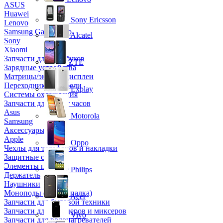
ASUS
Huawei
Sony Ericsson
Lenovo
Samsung Galaxy Tab
Alcatel
Sony
Xiaomi
Запчасти для ноутбуков
ZTE
Зарядные устройства
Матрицы/экраны/дисплеи
Переходники и кабели
Explay
Системы охлаждения
Запчасти для смарт часов
Asus
Motorola
Samsung
Аксессуары
Apple
Oppo
Чехлы для телефонов и накладки
Защитные стекла
Элементы питания
Philips
Держатель
Наушники
Моноподы (Селфи палка)
Acer
Запчасти для бытовой техники
Запчасти для блендеров и миксеров
Vivo
Запчасти для водонагревателей