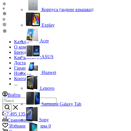
❄
❅
Корпуса (задние крышки)
❅
❆
❆
Explay
❅
Acer
Каталог
О компании
Бренды
ASUS
Как заказать?
Доставка
Гарантия
Huawei
Новости
Контакты
...
Lenovo
Войти
Samsung Galaxy Tab
+7 495 135-39-43
Sony
Сравнение
0
Избранные товары
0