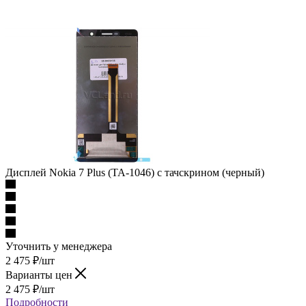
Дисплей Nokia 7 Plus (TA-1046) с тачскрином (черный)
Уточнить у менеджера
2 475
₽
/шт
Варианты цен
2 475
₽
/шт
Подробности