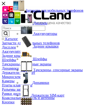
Запчасти для мобильных телефонов
Дисплеи
Аккумуляторы
Каталог
Запчасти для мобильных телефонов
Задние крышки
Дисплеи
Аккумуляторы
Задние крышки
Шлейфы
Шлейфы
Тачскрины, сенсорные экраны
Динамики
Тачскрины, сенсорные экраны
Держатели SIM-карт
Микросхемы
Камеры
Динамики
Платы клавиатуры
Разъемы зарядки
Рамки дисплея
Держатели SIM-карт
Коаксиальный кабель и антенны
Кнопки