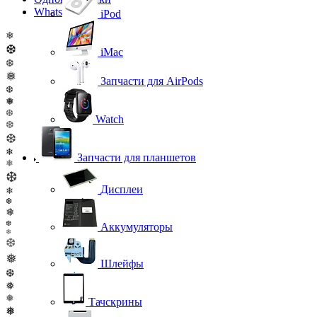
WhatsApp
iPod
❄
❆
iMac
❆
❅
Запчасти для AirPods
❆
❅
❆
Watch
❆
❆
❄
Запчасти для планшетов
❅
❆
Дисплеи
❄
❆
❅
❆
Аккумуляторы
❄
❆
❅
Шлейфы
❆
❅
❅
Тачскрины
❅