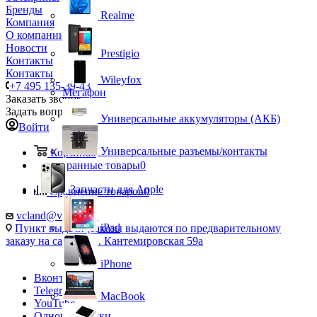
Бренды
Realme
Компания
О компании
Новости
Prestigio
Контакты
Контакты
Wileyfox
+7 495 135-39-43
Мегафон
Заказать звонок
Задать вопрос
Универсальные аккумуляторы (АКБ)
Войти
Универсальные разъемы/контакты
Корзина
0
Избранные товары
0
Запчасти для Apple
Сравнение товаров
0
vcland@vcland.ru
iPad
Пункт выдачи (заказы выдаются по предварительному
заказу на сайте), ул. Кантемировская 59а
iPhone
Вконтакте
Telegram
MacBook
YouTube
Одноклассники