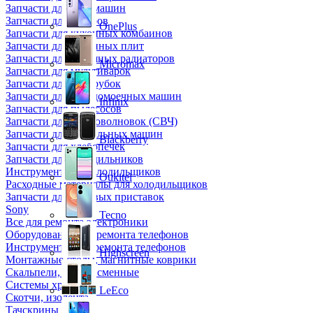
Запчасти для кофемашин
Запчасти для кулеров
OnePlus
Запчасти для кухонных комбаинов
Запчасти для кухонных плит
Запчасти для масляных радиаторов
Micromax
Запчасти для мультиварок
Запчасти для мясорубок
Запчасти для посудомоечных машин
Infinix
Запчасти для пылесосов
Запчасти для микроволновок (СВЧ)
Запчасти для стиральных машин
Blackberry
Запчасти для хлебопечек
Запчасти для холодильников
Инструмент для холодильщиков
Oukitel
Расходные материалы для холодильщиков
Запчасти для игровых приставок
Sony
Tecno
Все для ремонта электроники
Оборудование для ремонта телефонов
Инструменты для ремонта телефонов
Highscreen
Монтажные столы, магнитные коврики
Скальпели, лезвия сменные
Системы хранения
LeEco
Скотчи, изолента
Тачскрины