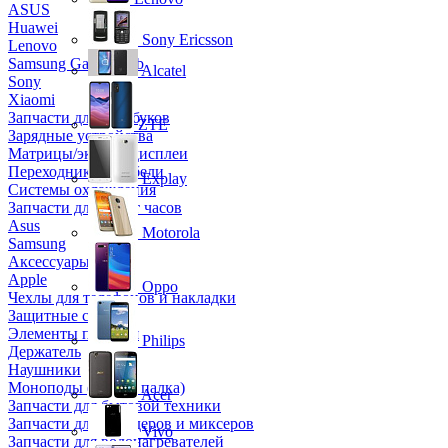
ASUS
Huawei
Sony Ericsson
Lenovo
Samsung Galaxy Tab
Alcatel
Sony
Xiaomi
Запчасти для ноутбуков
ZTE
Зарядные устройства
Матрицы/экраны/дисплеи
Переходники и кабели
Explay
Системы охлаждения
Запчасти для смарт часов
Asus
Motorola
Samsung
Аксессуары
Apple
Oppo
Чехлы для телефонов и накладки
Защитные стекла
Элементы питания
Philips
Держатель
Наушники
Моноподы (Селфи палка)
Acer
Запчасти для бытовой техники
Запчасти для блендеров и миксеров
Vivo
Запчасти для водонагревателей