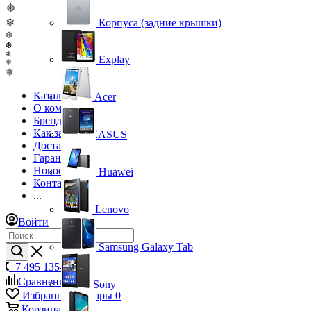
❄
❄
Корпуса (задние крышки)
❆
❆
❄
Explay
❅
❅
Каталог
Acer
О компании
Бренды
Как заказать?
ASUS
Доставка
Гарантия
Новости
Huawei
Контакты
...
Lenovo
Войти
Samsung Galaxy Tab
+7 495 135-39-43
Сравнение
0
Sony
Избранные товары
0
Корзина
0