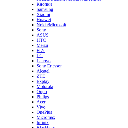
Кнопки
Samsung
Xiaomi
Huawei
Nokia/Microsoft
Sony
ASUS
HTC
Meizu
FLY
LG
Lenovo
Sony Ericsson
Alcatel
ZTE
Explay
Motorola
Oppo
Philips
Acer
Vivo
OnePlus
Micromax
Infinix
Blackberry