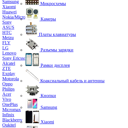
Samsung
Микросхемы
Xiaomi
Huawei
Nokia/Microsoft
Камеры
Sony
ASUS
HTC
Платы клавиатуры
Meizu
FLY
LG
Разъемы зарядки
Lenovo
Sony Ericsson
Alcatel
Рамки дисплея
ZTE
Explay
Motorola
Коаксиальный кабель и антенны
Oppo
Philips
Acer
Кнопки
Vivo
OnePlus
Samsung
Micromax
Infinix
Blackberry
Xiaomi
Oukitel