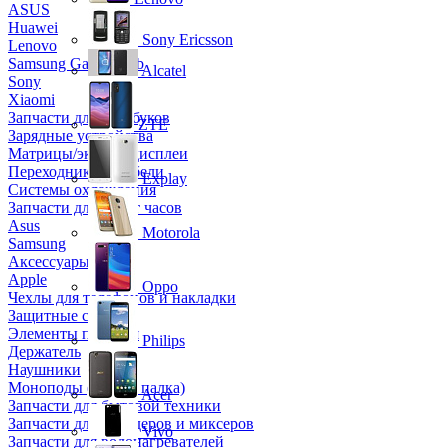
ASUS
Huawei
Sony Ericsson
Lenovo
Samsung Galaxy Tab
Alcatel
Sony
Xiaomi
Запчасти для ноутбуков
ZTE
Зарядные устройства
Матрицы/экраны/дисплеи
Переходники и кабели
Explay
Системы охлаждения
Запчасти для смарт часов
Asus
Motorola
Samsung
Аксессуары
Apple
Oppo
Чехлы для телефонов и накладки
Защитные стекла
Элементы питания
Philips
Держатель
Наушники
Моноподы (Селфи палка)
Acer
Запчасти для бытовой техники
Запчасти для блендеров и миксеров
Vivo
Запчасти для водонагревателей