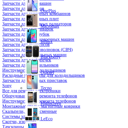
Запчасти для кофемашин
Запчасти для кулеров
OnePlus
Запчасти для кухонных комбаинов
Запчасти для кухонных плит
Запчасти для масляных радиаторов
Micromax
Запчасти для мультиварок
Запчасти для мясорубок
Запчасти для посудомоечных машин
Infinix
Запчасти для пылесосов
Запчасти для микроволновок (СВЧ)
Запчасти для стиральных машин
Blackberry
Запчасти для хлебопечек
Запчасти для холодильников
Инструмент для холодильщиков
Oukitel
Расходные материалы для холодильщиков
Запчасти для игровых приставок
Sony
Tecno
Все для ремонта электроники
Оборудование для ремонта телефонов
Инструменты для ремонта телефонов
Highscreen
Монтажные столы, магнитные коврики
Скальпели, лезвия сменные
Системы хранения
LeEco
Скотчи, изолента
Тачскрины