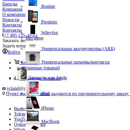
Бренды
Realme
Компания
О компании
Новости
Prestigio
Контакты
Контакты
Wileyfox
+7 495 135-39-43
Мегафон
Заказать звонок
Задать вопрос
Универсальные аккумуляторы (АКБ)
Войти
Универсальные разъемы/контакты
Корзина
0
Избранные товары
0
Запчасти для Apple
Сравнение товаров
0
vcland@vcland.ru
iPad
Пункт выдачи (заказы выдаются по предварительному заказу н
iPhone
Вконтакте
Telegram
YouTube
MacBook
Одноклассники
WhatsApp