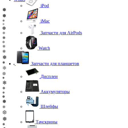
iPod
❅
❅
iMac
❄
❄
❆
Запчасти для AirPods
❅
❅
❆
❅
Watch
❄
❅
❅
Запчасти для планшетов
❄
❆
Дисплеи
❅
❄
❄
Аккумуляторы
❄
❆
❅
Шлейфы
❄
❆
❅
Тачскрины
❅