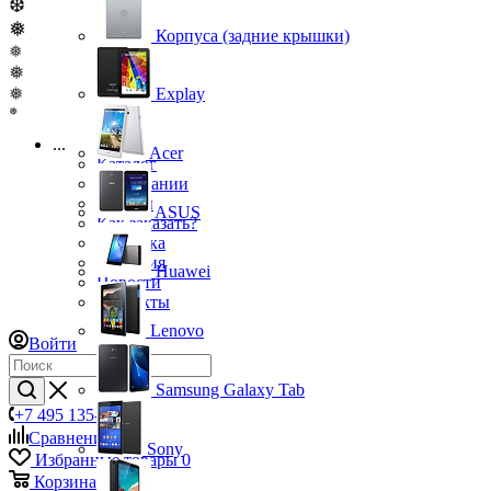
❆
❅
Корпуса (задние крышки)
❅
❅
❅
Explay
❅
...
Acer
Каталог
О компании
Бренды
ASUS
Как заказать?
Доставка
Гарантия
Huawei
Новости
Контакты
Lenovo
Войти
Samsung Galaxy Tab
+7 495 135-39-43
Сравнение
0
Sony
Избранные товары
0
Корзина
0