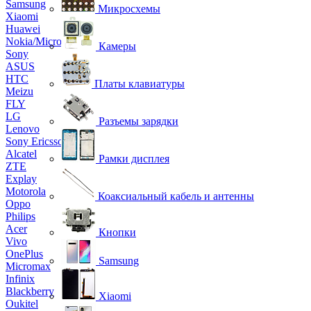
Samsung
Микросхемы
Xiaomi
Huawei
Nokia/Microsoft
Камеры
Sony
ASUS
HTC
Платы клавиатуры
Meizu
FLY
LG
Разъемы зарядки
Lenovo
Sony Ericsson
Alcatel
Рамки дисплея
ZTE
Explay
Motorola
Коаксиальный кабель и антенны
Oppo
Philips
Acer
Кнопки
Vivo
OnePlus
Samsung
Micromax
Infinix
Blackberry
Xiaomi
Oukitel