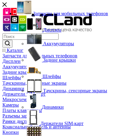
Запчасти для мобильных телефонов
Дисплеи
Аккумуляторы
Каталог
Запчасти для мобильных телефонов
Задние крышки
Дисплеи
Аккумуляторы
Задние крышки
Шлейфы
Шлейфы
Тачскрины, сенсорные экраны
Динамики
Тачскрины, сенсорные экраны
Держатели SIM-карт
Микросхемы
Камеры
Динамики
Платы клавиатуры
Разъемы зарядки
Рамки дисплея
Держатели SIM-карт
Коаксиальный кабель и антенны
Кнопки