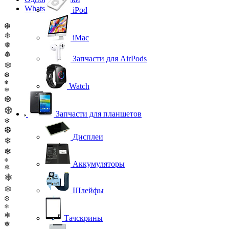
WhatsApp
iPod
❆
❄
iMac
❅
❅
Запчасти для AirPods
❄
❆
❄
Watch
❅
❆
❆
Запчасти для планшетов
❄
❆
Дисплеи
❄
❄
❄
Аккумуляторы
❄
❅
❄
Шлейфы
❆
❄
❄
Тачскрины
❅