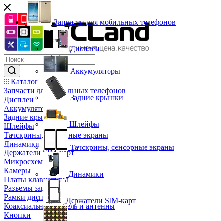
Запчасти для мобильных телефонов
Дисплеи
Аккумуляторы
Каталог
Запчасти для мобильных телефонов
Задние крышки
Дисплеи
Аккумуляторы
Задние крышки
Шлейфы
Шлейфы
Тачскрины, сенсорные экраны
Динамики
Тачскрины, сенсорные экраны
Держатели SIM-карт
Микросхемы
Камеры
Динамики
Платы клавиатуры
Разъемы зарядки
Рамки дисплея
Держатели SIM-карт
Коаксиальный кабель и антенны
Кнопки