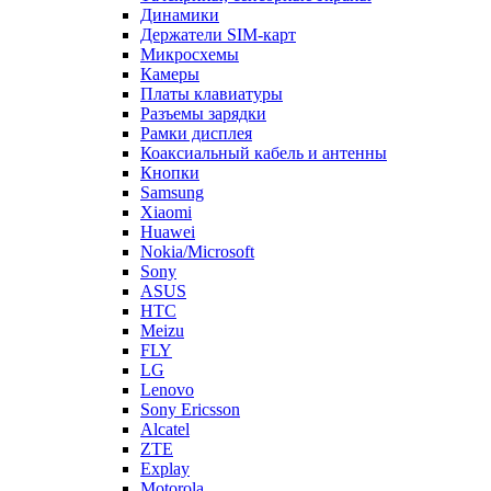
Динамики
Держатели SIM-карт
Микросхемы
Камеры
Платы клавиатуры
Разъемы зарядки
Рамки дисплея
Коаксиальный кабель и антенны
Кнопки
Samsung
Xiaomi
Huawei
Nokia/Microsoft
Sony
ASUS
HTC
Meizu
FLY
LG
Lenovo
Sony Ericsson
Alcatel
ZTE
Explay
Motorola