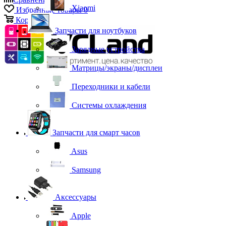
Xiaomi
Избранные товары
0
Корзина
0
Запчасти для ноутбуков
Зарядные устройства
Матрицы/экраны/дисплеи
Переходники и кабели
Системы охлаждения
Запчасти для смарт часов
Asus
Samsung
Аксессуары
Apple