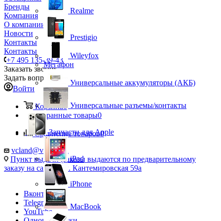
Бренды
Realme
Компания
О компании
Новости
Prestigio
Контакты
Контакты
Wileyfox
+7 495 135-39-43
Мегафон
Заказать звонок
Задать вопрос
Универсальные аккумуляторы (АКБ)
Войти
Универсальные разъемы/контакты
Корзина
0
Избранные товары
0
Запчасти для Apple
Сравнение товаров
0
vcland@vcland.ru
iPad
Пункт выдачи (заказы выдаются по предварительному
заказу на сайте), ул. Кантемировская 59а
iPhone
Вконтакте
Telegram
MacBook
YouTube
Одноклассники