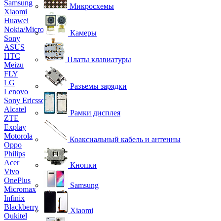
Samsung
Микросхемы
Xiaomi
Huawei
Nokia/Microsoft
Камеры
Sony
ASUS
HTC
Платы клавиатуры
Meizu
FLY
LG
Разъемы зарядки
Lenovo
Sony Ericsson
Alcatel
Рамки дисплея
ZTE
Explay
Motorola
Коаксиальный кабель и антенны
Oppo
Philips
Acer
Кнопки
Vivo
OnePlus
Samsung
Micromax
Infinix
Blackberry
Xiaomi
Oukitel