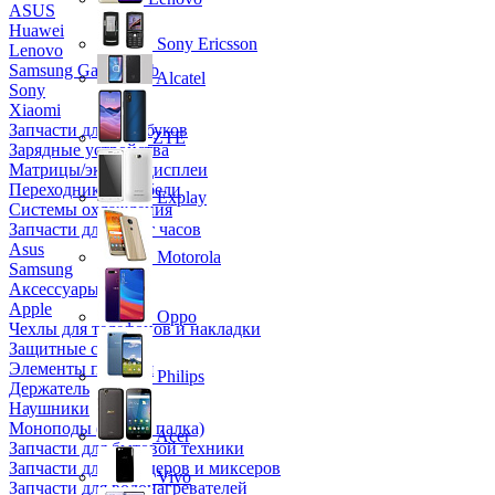
ASUS
Huawei
Sony Ericsson
Lenovo
Samsung Galaxy Tab
Alcatel
Sony
Xiaomi
Запчасти для ноутбуков
ZTE
Зарядные устройства
Матрицы/экраны/дисплеи
Переходники и кабели
Explay
Системы охлаждения
Запчасти для смарт часов
Asus
Motorola
Samsung
Аксессуары
Apple
Oppo
Чехлы для телефонов и накладки
Защитные стекла
Элементы питания
Philips
Держатель
Наушники
Моноподы (Селфи палка)
Acer
Запчасти для бытовой техники
Запчасти для блендеров и миксеров
Vivo
Запчасти для водонагревателей