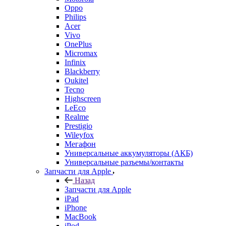
Oppo
Philips
Acer
Vivo
OnePlus
Micromax
Infinix
Blackberry
Oukitel
Tecno
Highscreen
LeEco
Realme
Prestigio
Wileyfox
Мегафон
Универсальные аккумуляторы (АКБ)
Универсальные разъемы/контакты
Запчасти для Apple
Назад
Запчасти для Apple
iPad
iPhone
MacBook
iPod