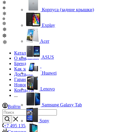
❄
❄
Корпуса (задние крышки)
❄
❆
❆
Explay
❅
❆
Acer
❅
Каталог
ASUS
О компании
Бренды
Как заказать?
Huawei
Доставка
Гарантия
Новости
Lenovo
Контакты
...
Samsung Galaxy Tab
Войти
Sony
+7 495 135-39-43
Сравнение
0