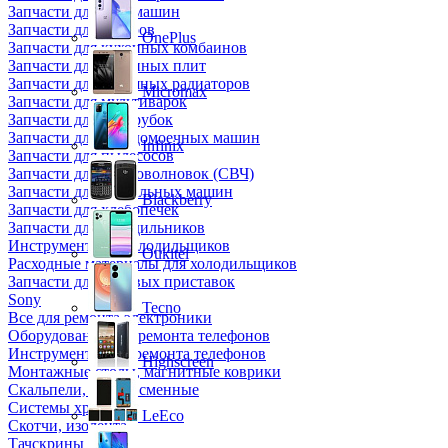
Запчасти для кофемашин
Запчасти для кулеров
OnePlus
Запчасти для кухонных комбаинов
Запчасти для кухонных плит
Запчасти для масляных радиаторов
Micromax
Запчасти для мультиварок
Запчасти для мясорубок
Запчасти для посудомоечных машин
Infinix
Запчасти для пылесосов
Запчасти для микроволновок (СВЧ)
Запчасти для стиральных машин
Blackberry
Запчасти для хлебопечек
Запчасти для холодильников
Инструмент для холодильщиков
Oukitel
Расходные материалы для холодильщиков
Запчасти для игровых приставок
Sony
Tecno
Все для ремонта электроники
Оборудование для ремонта телефонов
Инструменты для ремонта телефонов
Highscreen
Монтажные столы, магнитные коврики
Скальпели, лезвия сменные
Системы хранения
LeEco
Скотчи, изолента
Тачскрины