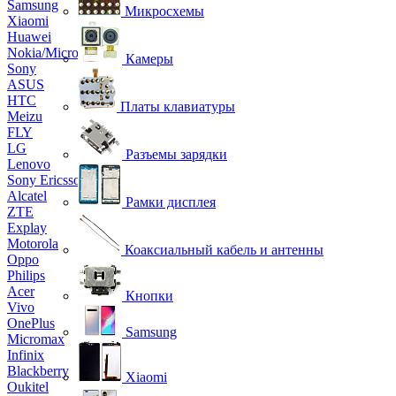
Samsung
Микросхемы
Xiaomi
Huawei
Nokia/Microsoft
Камеры
Sony
ASUS
HTC
Платы клавиатуры
Meizu
FLY
LG
Разъемы зарядки
Lenovo
Sony Ericsson
Alcatel
Рамки дисплея
ZTE
Explay
Motorola
Коаксиальный кабель и антенны
Oppo
Philips
Acer
Кнопки
Vivo
OnePlus
Samsung
Micromax
Infinix
Blackberry
Xiaomi
Oukitel