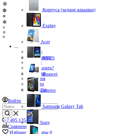
❄
Корпуса (задние крышки)
❆
❅
❄
Explay
❄
❄
❆
Acer
...
Каталог
О компании
ASUS
Бренды
Как заказать?
Доставка
Huawei
Гарантия
Новости
Контакты
Lenovo
Войти
Samsung Galaxy Tab
+7 495 135-39-43
Sony
Сравнение
0
Избранные товары
0