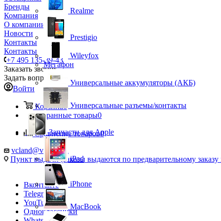
Бренды
Realme
Компания
О компании
Новости
Prestigio
Контакты
Контакты
Wileyfox
+7 495 135-39-43
Мегафон
Заказать звонок
Задать вопрос
Универсальные аккумуляторы (АКБ)
Войти
Универсальные разъемы/контакты
Корзина
0
Избранные товары
0
Запчасти для Apple
Сравнение товаров
0
vcland@vcland.ru
iPad
Пункт выдачи (заказы выдаются по предварительному заказу н
iPhone
Вконтакте
Telegram
YouTube
MacBook
Одноклассники
WhatsApp