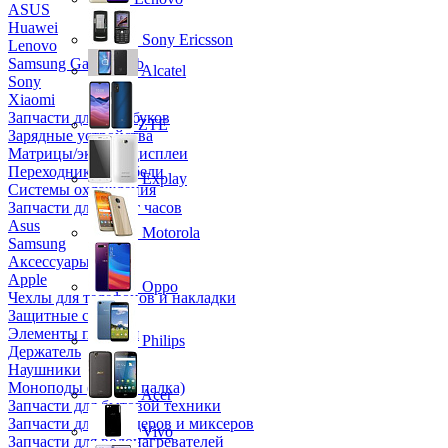
ASUS
Huawei
Sony Ericsson
Lenovo
Samsung Galaxy Tab
Alcatel
Sony
Xiaomi
Запчасти для ноутбуков
ZTE
Зарядные устройства
Матрицы/экраны/дисплеи
Переходники и кабели
Explay
Системы охлаждения
Запчасти для смарт часов
Asus
Motorola
Samsung
Аксессуары
Apple
Oppo
Чехлы для телефонов и накладки
Защитные стекла
Элементы питания
Philips
Держатель
Наушники
Моноподы (Селфи палка)
Acer
Запчасти для бытовой техники
Запчасти для блендеров и миксеров
Vivo
Запчасти для водонагревателей