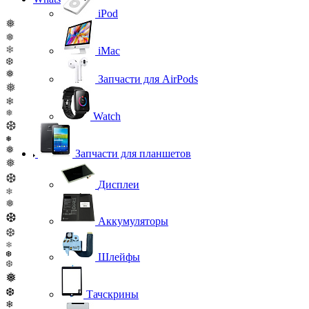
iPod
❅
❅
❄
iMac
❆
❅
Запчасти для AirPods
❅
❄
❅
Watch
❆
❅
❅
Запчасти для планшетов
❅
❆
Дисплеи
❄
❅
❆
Аккумуляторы
❆
❄
❆
Шлейфы
❆
❅
❆
Тачскрины
❄