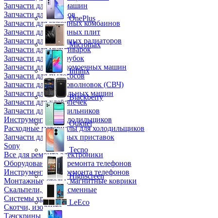
Запчасти для кофемашин
Запчасти для кулеров
OnePlus
Запчасти для кухонных комбаинов
Запчасти для кухонных плит
Запчасти для масляных радиаторов
Micromax
Запчасти для мультиварок
Запчасти для мясорубок
Запчасти для посудомоечных машин
Infinix
Запчасти для пылесосов
Запчасти для микроволновок (СВЧ)
Запчасти для стиральных машин
Blackberry
Запчасти для хлебопечек
Запчасти для холодильников
Инструмент для холодильщиков
Oukitel
Расходные материалы для холодильщиков
Запчасти для игровых приставок
Sony
Tecno
Все для ремонта электроники
Оборудование для ремонта телефонов
Инструменты для ремонта телефонов
Highscreen
Монтажные столы, магнитные коврики
Скальпели, лезвия сменные
Системы хранения
LeEco
Скотчи, изолента
Тачскрины