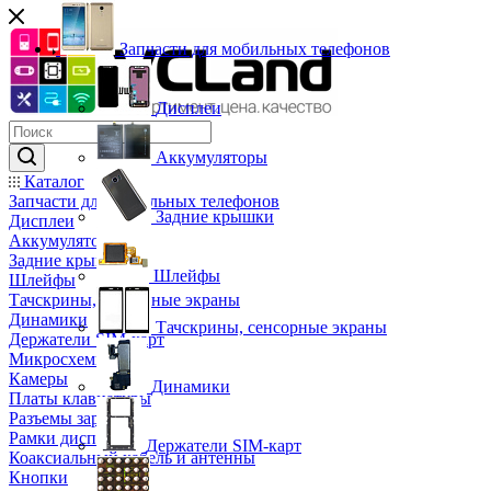
Запчасти для мобильных телефонов
Дисплеи
Аккумуляторы
Каталог
Запчасти для мобильных телефонов
Задние крышки
Дисплеи
Аккумуляторы
Задние крышки
Шлейфы
Шлейфы
Тачскрины, сенсорные экраны
Динамики
Тачскрины, сенсорные экраны
Держатели SIM-карт
Микросхемы
Камеры
Динамики
Платы клавиатуры
Разъемы зарядки
Рамки дисплея
Держатели SIM-карт
Коаксиальный кабель и антенны
Кнопки