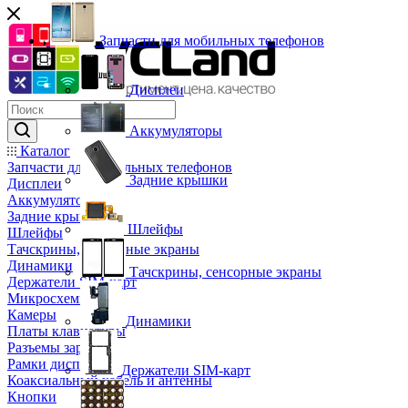
Запчасти для мобильных телефонов
Дисплеи
Аккумуляторы
Каталог
Запчасти для мобильных телефонов
Задние крышки
Дисплеи
Аккумуляторы
Задние крышки
Шлейфы
Шлейфы
Тачскрины, сенсорные экраны
Динамики
Тачскрины, сенсорные экраны
Держатели SIM-карт
Микросхемы
Камеры
Динамики
Платы клавиатуры
Разъемы зарядки
Рамки дисплея
Держатели SIM-карт
Коаксиальный кабель и антенны
Кнопки