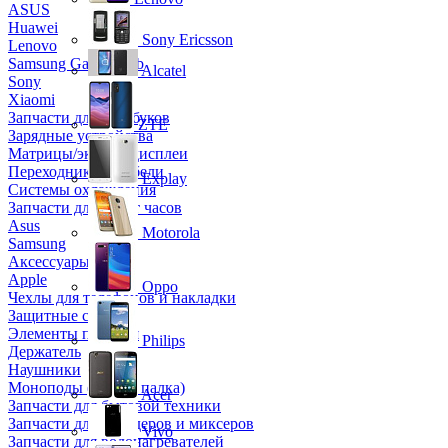
ASUS
Huawei
Sony Ericsson
Lenovo
Samsung Galaxy Tab
Alcatel
Sony
Xiaomi
Запчасти для ноутбуков
ZTE
Зарядные устройства
Матрицы/экраны/дисплеи
Переходники и кабели
Explay
Системы охлаждения
Запчасти для смарт часов
Asus
Motorola
Samsung
Аксессуары
Apple
Oppo
Чехлы для телефонов и накладки
Защитные стекла
Элементы питания
Philips
Держатель
Наушники
Моноподы (Селфи палка)
Acer
Запчасти для бытовой техники
Запчасти для блендеров и миксеров
Vivo
Запчасти для водонагревателей