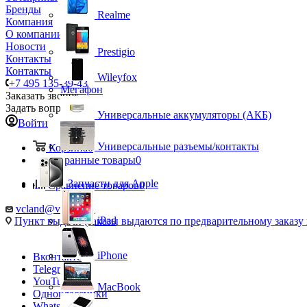
Бренды
Realme
Компания
О компании
Новости
Prestigio
Контакты
Контакты
Wileyfox
+7 495 135-39-43
Мегафон
Заказать звонок
Задать вопрос
Универсальные аккумуляторы (АКБ)
Войти
Универсальные разъемы/контакты
Корзина
0
Избранные товары
0
Запчасти для Apple
Сравнение товаров
0
vcland@vcland.ru
iPad
Пункт выдачи (заказы выдаются по предварительному заказу н
iPhone
Вконтакте
Telegram
YouTube
MacBook
Одноклассники
WhatsApp