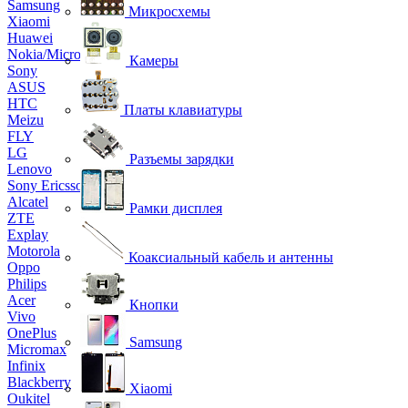
Samsung
Микросхемы
Xiaomi
Huawei
Nokia/Microsoft
Камеры
Sony
ASUS
HTC
Платы клавиатуры
Meizu
FLY
LG
Разъемы зарядки
Lenovo
Sony Ericsson
Alcatel
Рамки дисплея
ZTE
Explay
Motorola
Коаксиальный кабель и антенны
Oppo
Philips
Acer
Кнопки
Vivo
OnePlus
Samsung
Micromax
Infinix
Blackberry
Xiaomi
Oukitel