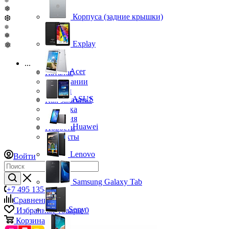
❅
❅
Корпуса (задние крышки)
❆
❅
❅
Explay
❅
...
Acer
Каталог
О компании
Бренды
ASUS
Как заказать?
Доставка
Гарантия
Huawei
Новости
Контакты
Lenovo
Войти
Samsung Galaxy Tab
+7 495 135-39-43
Сравнение
0
Sony
Избранные товары
0
Корзина
0