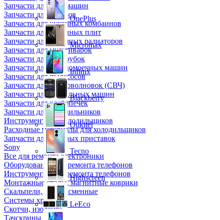
Запчасти для кофемашин
Запчасти для кулеров
OnePlus
Запчасти для кухонных комбаинов
Запчасти для кухонных плит
Запчасти для масляных радиаторов
Micromax
Запчасти для мультиварок
Запчасти для мясорубок
Запчасти для посудомоечных машин
Infinix
Запчасти для пылесосов
Запчасти для микроволновок (СВЧ)
Запчасти для стиральных машин
Blackberry
Запчасти для хлебопечек
Запчасти для холодильников
Инструмент для холодильщиков
Oukitel
Расходные материалы для холодильщиков
Запчасти для игровых приставок
Sony
Tecno
Все для ремонта электроники
Оборудование для ремонта телефонов
Инструменты для ремонта телефонов
Highscreen
Монтажные столы, магнитные коврики
Скальпели, лезвия сменные
Системы хранения
LeEco
Скотчи, изолента
Тачскрины