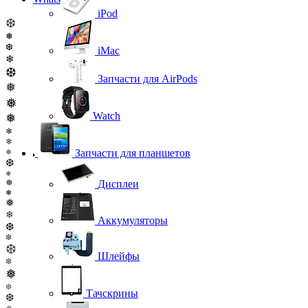
iPod
❆
❅
❆
iMac
❄
❆
Запчасти для AirPods
❅
❅
Watch
❅
❄
❄
Запчасти для планшетов
❅
❆
❄
❅
Дисплеи
❅
❅
❄
Аккумуляторы
❆
❆
❆
Шлейфы
❆
❅
❆
Тачскрины
❆