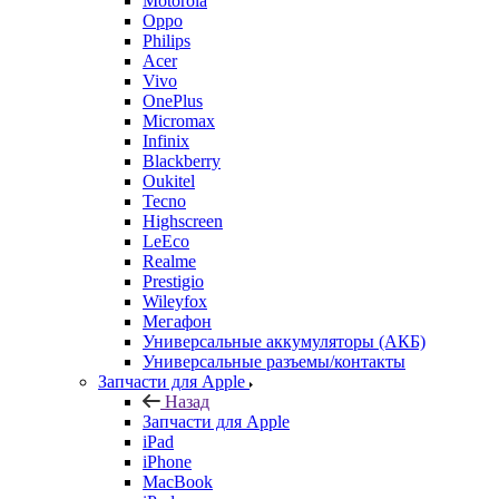
Motorola
Oppo
Philips
Acer
Vivo
OnePlus
Micromax
Infinix
Blackberry
Oukitel
Tecno
Highscreen
LeEco
Realme
Prestigio
Wileyfox
Мегафон
Универсальные аккумуляторы (АКБ)
Универсальные разъемы/контакты
Запчасти для Apple
Назад
Запчасти для Apple
iPad
iPhone
MacBook