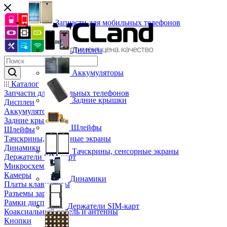
Запчасти для мобильных телефонов
Дисплеи
Аккумуляторы
Каталог
Запчасти для мобильных телефонов
Задние крышки
Дисплеи
Аккумуляторы
Задние крышки
Шлейфы
Шлейфы
Тачскрины, сенсорные экраны
Динамики
Тачскрины, сенсорные экраны
Держатели SIM-карт
Микросхемы
Камеры
Динамики
Платы клавиатуры
Разъемы зарядки
Рамки дисплея
Держатели SIM-карт
Коаксиальный кабель и антенны
Кнопки