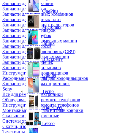
Запчасти для кофемашин
Запчасти для кулеров
OnePlus
Запчасти для кухонных комбаинов
Запчасти для кухонных плит
Запчасти для масляных радиаторов
Micromax
Запчасти для мультиварок
Запчасти для мясорубок
Запчасти для посудомоечных машин
Infinix
Запчасти для пылесосов
Запчасти для микроволновок (СВЧ)
Запчасти для стиральных машин
Blackberry
Запчасти для хлебопечек
Запчасти для холодильников
Инструмент для холодильщиков
Oukitel
Расходные материалы для холодильщиков
Запчасти для игровых приставок
Sony
Tecno
Все для ремонта электроники
Оборудование для ремонта телефонов
Инструменты для ремонта телефонов
Highscreen
Монтажные столы, магнитные коврики
Скальпели, лезвия сменные
Системы хранения
LeEco
Скотчи, изолента
Тачскрины