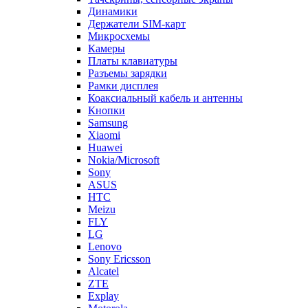
Динамики
Держатели SIM-карт
Микросхемы
Камеры
Платы клавиатуры
Разъемы зарядки
Рамки дисплея
Коаксиальный кабель и антенны
Кнопки
Samsung
Xiaomi
Huawei
Nokia/Microsoft
Sony
ASUS
HTC
Meizu
FLY
LG
Lenovo
Sony Ericsson
Alcatel
ZTE
Explay