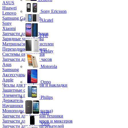
ASUS
Huawei
Sony Ericsson
Lenovo
Samsung Galaxy Tab
Alcatel
Sony
Xiaomi
Запчасти для ноутбуков
ZTE
Зарядные устройства
Матрицы/экраны/дисплеи
Переходники и кабели
Explay
Системы охлаждения
Запчасти для смарт часов
Asus
Motorola
Samsung
Аксессуары
Apple
Oppo
Чехлы для телефонов и накладки
Защитные стекла
Элементы питания
Philips
Держатель
Наушники
Моноподы (Селфи палка)
Acer
Запчасти для бытовой техники
Запчасти для блендеров и миксеров
Vivo
Запчасти для водонагревателей