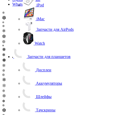
WhatsApp
iPod
❄
❆
iMac
❄
❅
Запчасти для AirPods
❄
❆
❆
Watch
❅
❅
❄
Запчасти для планшетов
❅
❄
Дисплеи
❅
❆
❄
Аккумуляторы
❄
❄
❅
Шлейфы
❄
❅
❆
Тачскрины