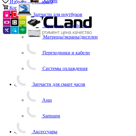
Xiaomi
Избранные товары
0
Корзина
0
Запчасти для ноутбуков
Зарядные устройства
Матрицы/экраны/дисплеи
Переходники и кабели
Системы охлаждения
Запчасти для смарт часов
Asus
Samsung
Аксессуары