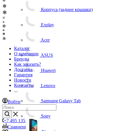
❅
❅
Корпуса (задние крышки)
❄
❄
❅
Explay
❆
❅
❅
❄
Acer
Каталог
О компании
ASUS
Бренды
Как заказать?
Доставка
Huawei
Гарантия
Новости
Контакты
Lenovo
...
Samsung Galaxy Tab
Войти
Sony
+7 495 135-39-43
Сравнение
0