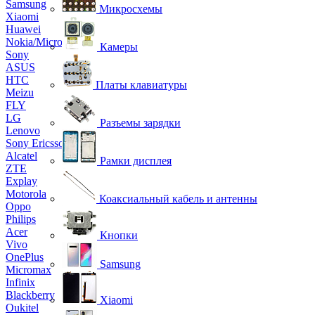
Samsung
Микросхемы
Xiaomi
Huawei
Nokia/Microsoft
Камеры
Sony
ASUS
HTC
Платы клавиатуры
Meizu
FLY
LG
Разъемы зарядки
Lenovo
Sony Ericsson
Alcatel
Рамки дисплея
ZTE
Explay
Motorola
Коаксиальный кабель и антенны
Oppo
Philips
Acer
Кнопки
Vivo
OnePlus
Samsung
Micromax
Infinix
Blackberry
Xiaomi
Oukitel