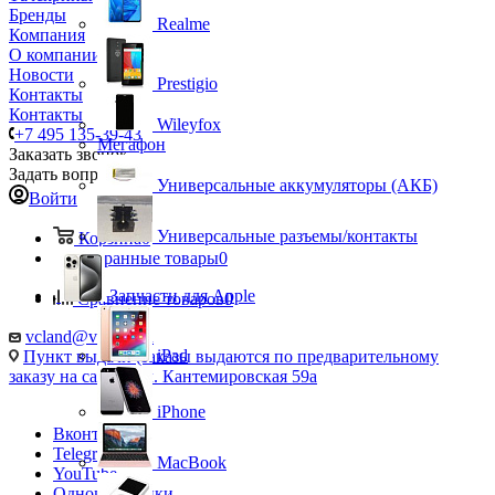
Бренды
Realme
Компания
О компании
Новости
Prestigio
Контакты
Контакты
Wileyfox
+7 495 135-39-43
Мегафон
Заказать звонок
Задать вопрос
Универсальные аккумуляторы (АКБ)
Войти
Универсальные разъемы/контакты
Корзина
0
Избранные товары
0
Запчасти для Apple
Сравнение товаров
0
vcland@vcland.ru
iPad
Пункт выдачи (заказы выдаются по предварительному
заказу на сайте), ул. Кантемировская 59а
iPhone
Вконтакте
Telegram
MacBook
YouTube
Одноклассники