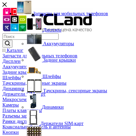
Запчасти для мобильных телефонов
Дисплеи
Аккумуляторы
Каталог
Запчасти для мобильных телефонов
Задние крышки
Дисплеи
Аккумуляторы
Задние крышки
Шлейфы
Шлейфы
Тачскрины, сенсорные экраны
Динамики
Тачскрины, сенсорные экраны
Держатели SIM-карт
Микросхемы
Камеры
Динамики
Платы клавиатуры
Разъемы зарядки
Рамки дисплея
Держатели SIM-карт
Коаксиальный кабель и антенны
Кнопки