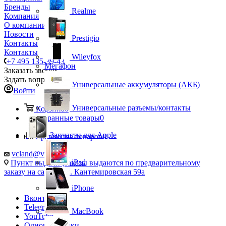
Бренды
Realme
Компания
О компании
Новости
Prestigio
Контакты
Контакты
Wileyfox
+7 495 135-39-43
Мегафон
Заказать звонок
Задать вопрос
Универсальные аккумуляторы (АКБ)
Войти
Универсальные разъемы/контакты
Корзина
0
Избранные товары
0
Запчасти для Apple
Сравнение товаров
0
vcland@vcland.ru
iPad
Пункт выдачи (заказы выдаются по предварительному
заказу на сайте), ул. Кантемировская 59а
iPhone
Вконтакте
Telegram
MacBook
YouTube
Одноклассники