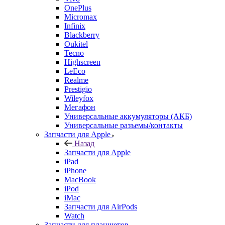
OnePlus
Micromax
Infinix
Blackberry
Oukitel
Tecno
Highscreen
LeEco
Realme
Prestigio
Wileyfox
Мегафон
Универсальные аккумуляторы (АКБ)
Универсальные разъемы/контакты
Запчасти для Apple
Назад
Запчасти для Apple
iPad
iPhone
MacBook
iPod
iMac
Запчасти для AirPods
Watch
Запчасти для планшетов