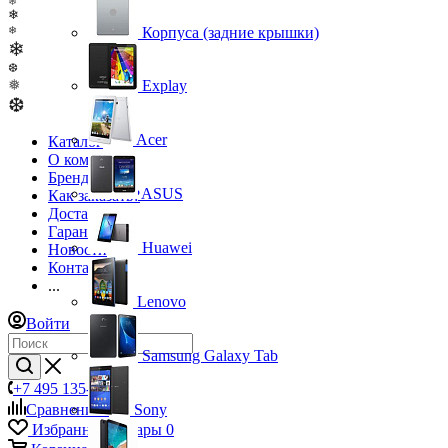
❄
❄
❄
Корпуса (задние крышки)
❄
❆
❅
Explay
❆
Acer
Каталог
О компании
Бренды
ASUS
Как заказать?
Доставка
Гарантия
Huawei
Новости
Контакты
...
Lenovo
Войти
Samsung Galaxy Tab
+7 495 135-39-43
Сравнение
0
Sony
Избранные товары
0