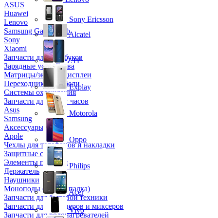
ASUS
Huawei
Sony Ericsson
Lenovo
Samsung Galaxy Tab
Alcatel
Sony
Xiaomi
Запчасти для ноутбуков
ZTE
Зарядные устройства
Матрицы/экраны/дисплеи
Переходники и кабели
Explay
Системы охлаждения
Запчасти для смарт часов
Asus
Motorola
Samsung
Аксессуары
Apple
Oppo
Чехлы для телефонов и накладки
Защитные стекла
Элементы питания
Philips
Держатель
Наушники
Моноподы (Селфи палка)
Acer
Запчасти для бытовой техники
Запчасти для блендеров и миксеров
Vivo
Запчасти для водонагревателей