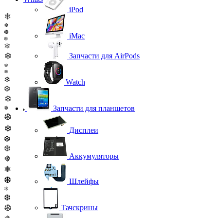
iPod
❄
❄
❆
iMac
❆
❄
❄
Запчасти для AirPods
❅
❅
❄
Watch
❆
❄
Запчасти для планшетов
❅
❆
❄
Дисплеи
❆
❆
Аккумуляторы
❅
❅
❆
Шлейфы
❄
❆
❆
Тачскрины