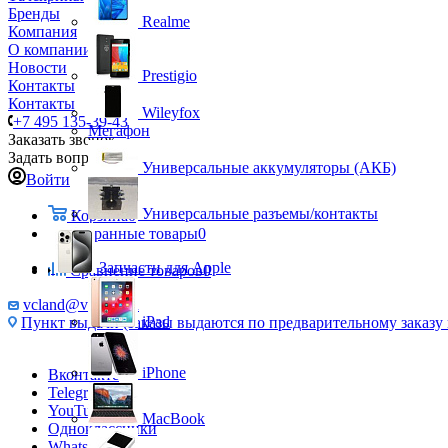
Бренды
Realme
Компания
О компании
Новости
Prestigio
Контакты
Контакты
Wileyfox
+7 495 135-39-43
Мегафон
Заказать звонок
Задать вопрос
Универсальные аккумуляторы (АКБ)
Войти
Универсальные разъемы/контакты
Корзина
0
Избранные товары
0
Запчасти для Apple
Сравнение товаров
0
vcland@vcland.ru
iPad
Пункт выдачи (заказы выдаются по предварительному заказу н
iPhone
Вконтакте
Telegram
YouTube
MacBook
Одноклассники
WhatsApp