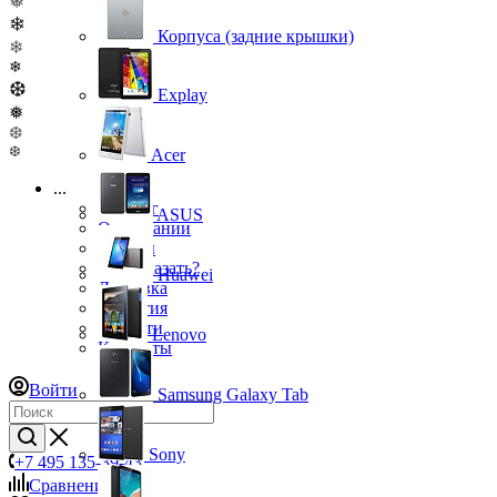
❅
❄
Корпуса (задние крышки)
❄
❄
❆
Explay
❅
❆
❆
Acer
...
Каталог
ASUS
О компании
Бренды
Как заказать?
Huawei
Доставка
Гарантия
Новости
Lenovo
Контакты
Войти
Samsung Galaxy Tab
Sony
+7 495 135-39-43
Сравнение
0