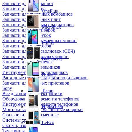
Запчасти для кофемашин
Запчасти для кулеров
OnePlus
Запчасти для кухонных комбаинов
Запчасти для кухонных плит
Запчасти для масляных радиаторов
Micromax
Запчасти для мультиварок
Запчасти для мясорубок
Запчасти для посудомоечных машин
Infinix
Запчасти для пылесосов
Запчасти для микроволновок (СВЧ)
Запчасти для стиральных машин
Blackberry
Запчасти для хлебопечек
Запчасти для холодильников
Инструмент для холодильщиков
Oukitel
Расходные материалы для холодильщиков
Запчасти для игровых приставок
Sony
Tecno
Все для ремонта электроники
Оборудование для ремонта телефонов
Инструменты для ремонта телефонов
Highscreen
Монтажные столы, магнитные коврики
Скальпели, лезвия сменные
Системы хранения
LeEco
Скотчи, изолента
Тачскрины