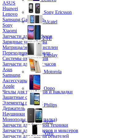
ASUS
Huawei
Sony Ericsson
Lenovo
Samsung Galaxy Tab
Alcatel
Sony
Xiaomi
Запчасти для ноутбуков
ZTE
Зарядные устройства
Матрицы/экраны/дисплеи
Переходники и кабели
Explay
Системы охлаждения
Запчасти для смарт часов
Asus
Motorola
Samsung
Аксессуары
Apple
Oppo
Чехлы для телефонов и накладки
Защитные стекла
Элементы питания
Philips
Держатель
Наушники
Моноподы (Селфи палка)
Acer
Запчасти для бытовой техники
Запчасти для блендеров и миксеров
Vivo
Запчасти для водонагревателей