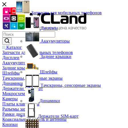
Запчасти для мобильных телефонов
Дисплеи
Аккумуляторы
Каталог
Запчасти для мобильных телефонов
Задние крышки
Дисплеи
Аккумуляторы
Задние крышки
Шлейфы
Шлейфы
Тачскрины, сенсорные экраны
Динамики
Тачскрины, сенсорные экраны
Держатели SIM-карт
Микросхемы
Камеры
Динамики
Платы клавиатуры
Разъемы зарядки
Рамки дисплея
Держатели SIM-карт
Коаксиальный кабель и антенны
Кнопки