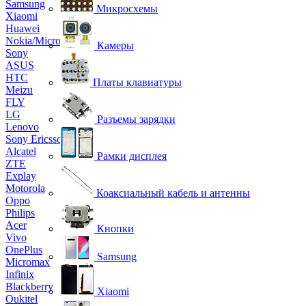
Samsung
Микросхемы
Xiaomi
Huawei
Nokia/Microsoft
Камеры
Sony
ASUS
HTC
Платы клавиатуры
Meizu
FLY
LG
Разъемы зарядки
Lenovo
Sony Ericsson
Alcatel
Рамки дисплея
ZTE
Explay
Motorola
Коаксиальный кабель и антенны
Oppo
Philips
Acer
Кнопки
Vivo
OnePlus
Samsung
Micromax
Infinix
Blackberry
Xiaomi
Oukitel