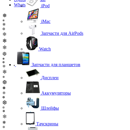
WhatsApp
iPod
❅
❄
iMac
❄
❆
Запчасти для AirPods
❄
❄
❄
Watch
❆
❅
❆
Запчасти для планшетов
❅
❄
❅
Дисплеи
❆
❅
❄
Аккумуляторы
❆
❆
Шлейфы
❆
❅
❄
❄
Тачскрины
❄