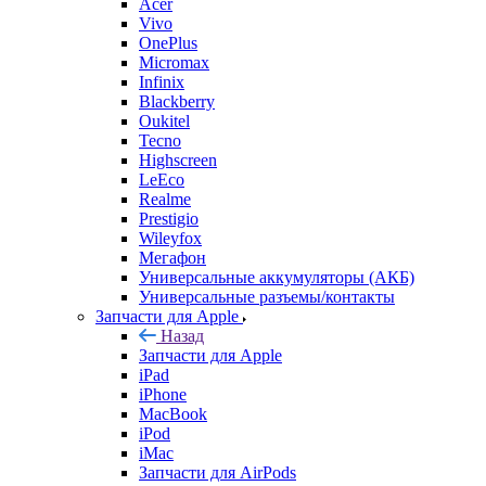
Infinix
Blackberry
Oukitel
Tecno
Highscreen
LeEco
Realme
Prestigio
Wileyfox
Мегафон
Универсальные аккумуляторы (АКБ)
Универсальные разъемы/контакты
Запчасти для Apple
Назад
Запчасти для Apple
iPad
iPhone
MacBook
iPod
iMac
Запчасти для AirPods
Watch
Запчасти для планшетов
Назад
Запчасти для планшетов