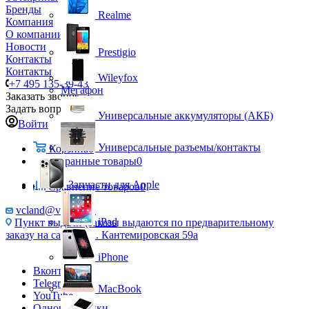
Бренды
Realme
Компания
О компании
Новости
Prestigio
Контакты
Контакты
Wileyfox
+7 495 135-39-43
Мегафон
Заказать звонок
Задать вопрос
Универсальные аккумуляторы (АКБ)
Войти
Универсальные разъемы/контакты
Корзина
0
Избранные товары
0
Запчасти для Apple
Сравнение товаров
0
vcland@vcland.ru
iPad
Пункт выдачи (заказы выдаются по предварительному
заказу на сайте), ул. Кантемировская 59а
iPhone
Вконтакте
Telegram
MacBook
YouTube
Одноклассники