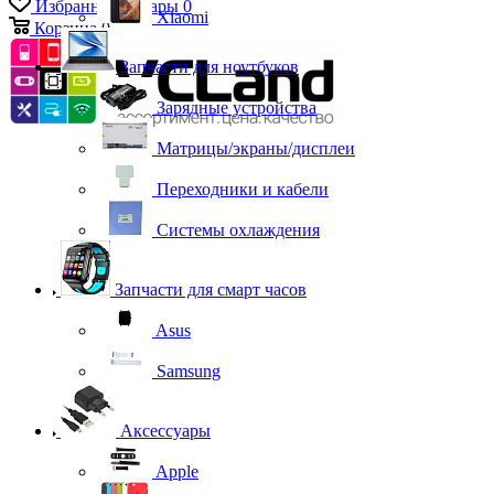
Избранные товары
0
Xiaomi
Корзина
0
Запчасти для ноутбуков
Зарядные устройства
Матрицы/экраны/дисплеи
Переходники и кабели
Системы охлаждения
Запчасти для смарт часов
Asus
Samsung
Аксессуары
Apple