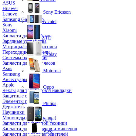
ASUS
Huawei
Sony Ericsson
Lenovo
Samsung Galaxy Tab
Alcatel
Sony
Xiaomi
Запчасти для ноутбуков
ZTE
Зарядные устройства
Матрицы/экраны/дисплеи
Переходники и кабели
Explay
Системы охлаждения
Запчасти для смарт часов
Asus
Motorola
Samsung
Аксессуары
Apple
Oppo
Чехлы для телефонов и накладки
Защитные стекла
Элементы питания
Philips
Держатель
Наушники
Моноподы (Селфи палка)
Acer
Запчасти для бытовой техники
Запчасти для блендеров и миксеров
Vivo
Запчасти для водонагревателей