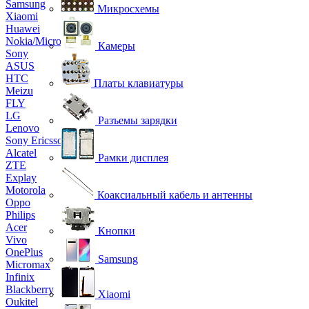
Samsung
Микросхемы
Xiaomi
Huawei
Nokia/Microsoft
Камеры
Sony
ASUS
HTC
Платы клавиатуры
Meizu
FLY
LG
Разъемы зарядки
Lenovo
Sony Ericsson
Alcatel
Рамки дисплея
ZTE
Explay
Motorola
Коаксиальный кабель и антенны
Oppo
Philips
Acer
Кнопки
Vivo
OnePlus
Samsung
Micromax
Infinix
Blackberry
Xiaomi
Oukitel