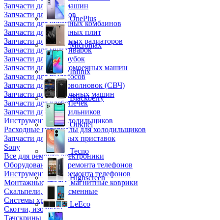
Запчасти для кофемашин
Запчасти для кулеров
OnePlus
Запчасти для кухонных комбаинов
Запчасти для кухонных плит
Запчасти для масляных радиаторов
Micromax
Запчасти для мультиварок
Запчасти для мясорубок
Запчасти для посудомоечных машин
Infinix
Запчасти для пылесосов
Запчасти для микроволновок (СВЧ)
Запчасти для стиральных машин
Blackberry
Запчасти для хлебопечек
Запчасти для холодильников
Инструмент для холодильщиков
Oukitel
Расходные материалы для холодильщиков
Запчасти для игровых приставок
Sony
Tecno
Все для ремонта электроники
Оборудование для ремонта телефонов
Инструменты для ремонта телефонов
Highscreen
Монтажные столы, магнитные коврики
Скальпели, лезвия сменные
Системы хранения
LeEco
Скотчи, изолента
Тачскрины