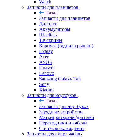
Дисплеи
Аккумуляторы
Шлейфы
Тачскрины
Корпуса (задние крышки)
Explay
Acer
ASUS
Huawei
Lenovo
Samsung Galaxy Tab
Sony
Xiaomi
Запчасти для ноутбуков
Назад
Запчасти для ноутбуков
Зарядные устройства
Матрицы/экраны/дисплеи
Переходники и кабели
Системы охлаждения
Запчасти для смарт часов
Назад
Запчасти для смарт часов
Asus
Samsung