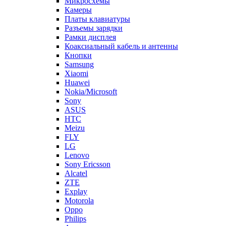
Коаксиальный кабель и антенны
Кнопки
Samsung
Xiaomi
Huawei
Nokia/Microsoft
Sony
ASUS
HTC
Meizu
FLY
LG
Lenovo
Sony Ericsson
Alcatel
ZTE
Explay
Motorola
Oppo
Philips
Acer
Vivo
OnePlus
Micromax