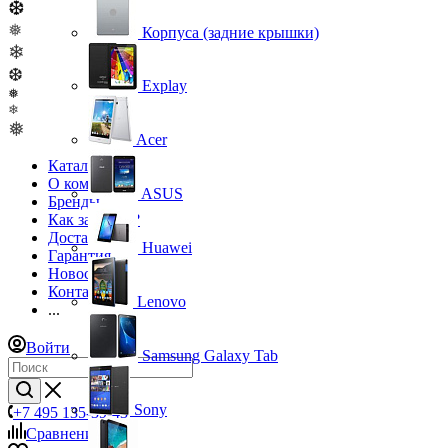
❆
❅
Корпуса (задние крышки)
❄
❆
Explay
❅
❄
❅
Acer
Каталог
О компании
ASUS
Бренды
Как заказать?
Доставка
Huawei
Гарантия
Новости
Контакты
Lenovo
...
Войти
Samsung Galaxy Tab
Sony
+7 495 135-39-43
Сравнение
0