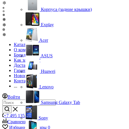
❄
❅
Корпуса (задние крышки)
❄
❅
❅
Explay
❄
❆
❅
Acer
Каталог
О компании
Бренды
ASUS
Как заказать?
Доставка
Гарантия
Huawei
Новости
Контакты
...
Lenovo
Войти
Samsung Galaxy Tab
+7 495 135-39-43
Sony
Сравнение
0
Избранные товары
0