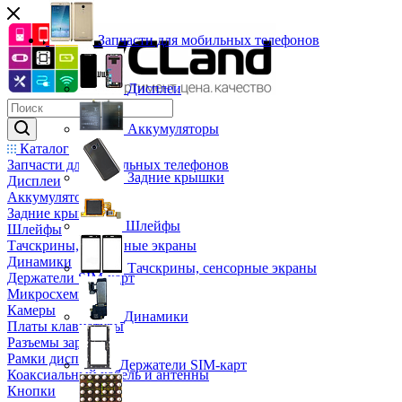
Запчасти для мобильных телефонов
Дисплеи
Аккумуляторы
Каталог
Запчасти для мобильных телефонов
Задние крышки
Дисплеи
Аккумуляторы
Задние крышки
Шлейфы
Шлейфы
Тачскрины, сенсорные экраны
Динамики
Тачскрины, сенсорные экраны
Держатели SIM-карт
Микросхемы
Камеры
Динамики
Платы клавиатуры
Разъемы зарядки
Рамки дисплея
Держатели SIM-карт
Коаксиальный кабель и антенны
Кнопки