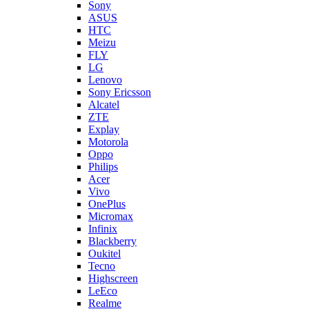
Sony
ASUS
HTC
Meizu
FLY
LG
Lenovo
Sony Ericsson
Alcatel
ZTE
Explay
Motorola
Oppo
Philips
Acer
Vivo
OnePlus
Micromax
Infinix
Blackberry
Oukitel
Tecno
Highscreen
LeEco
Realme