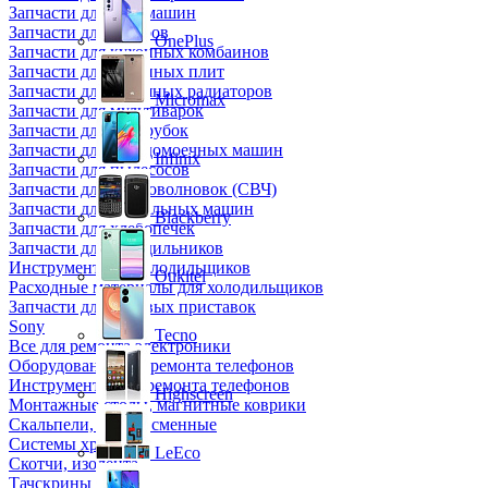
Запчасти для кофемашин
Запчасти для кулеров
OnePlus
Запчасти для кухонных комбаинов
Запчасти для кухонных плит
Запчасти для масляных радиаторов
Micromax
Запчасти для мультиварок
Запчасти для мясорубок
Запчасти для посудомоечных машин
Infinix
Запчасти для пылесосов
Запчасти для микроволновок (СВЧ)
Запчасти для стиральных машин
Blackberry
Запчасти для хлебопечек
Запчасти для холодильников
Инструмент для холодильщиков
Oukitel
Расходные материалы для холодильщиков
Запчасти для игровых приставок
Sony
Tecno
Все для ремонта электроники
Оборудование для ремонта телефонов
Инструменты для ремонта телефонов
Highscreen
Монтажные столы, магнитные коврики
Скальпели, лезвия сменные
Системы хранения
LeEco
Скотчи, изолента
Тачскрины