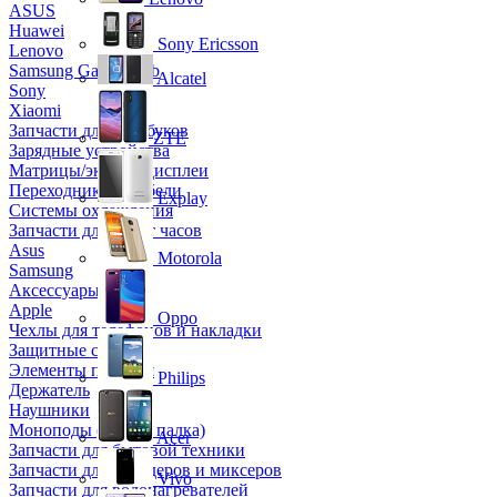
ASUS
Huawei
Sony Ericsson
Lenovo
Samsung Galaxy Tab
Alcatel
Sony
Xiaomi
Запчасти для ноутбуков
ZTE
Зарядные устройства
Матрицы/экраны/дисплеи
Переходники и кабели
Explay
Системы охлаждения
Запчасти для смарт часов
Asus
Motorola
Samsung
Аксессуары
Apple
Oppo
Чехлы для телефонов и накладки
Защитные стекла
Элементы питания
Philips
Держатель
Наушники
Моноподы (Селфи палка)
Acer
Запчасти для бытовой техники
Запчасти для блендеров и миксеров
Vivo
Запчасти для водонагревателей