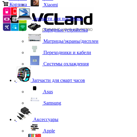
Корзина
0
Xiaomi
Запчасти для ноутбуков
Зарядные устройства
Матрицы/экраны/дисплеи
Переходники и кабели
Системы охлаждения
Запчасти для смарт часов
Asus
Samsung
Аксессуары
Apple