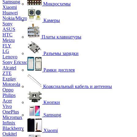
Samsung
Микросхемы
Xiaomi
Huawei
Nokia/Microsoft
Камеры
Sony
ASUS
HTC
Платы клавиатуры
Meizu
FLY
LG
Разъемы зарядки
Lenovo
Sony Ericsson
Alcatel
Рамки дисплея
ZTE
Explay
Motorola
Коаксиальный кабель и антенны
Oppo
Philips
Acer
Кнопки
Vivo
OnePlus
Samsung
Micromax
Infinix
Blackberry
Xiaomi
Oukitel