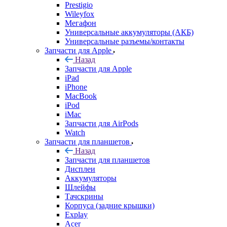
Prestigio
Wileyfox
Мегафон
Универсальные аккумуляторы (АКБ)
Универсальные разъемы/контакты
Запчасти для Apple
Назад
Запчасти для Apple
iPad
iPhone
MacBook
iPod
iMac
Запчасти для AirPods
Watch
Запчасти для планшетов
Назад
Запчасти для планшетов
Дисплеи
Аккумуляторы
Шлейфы
Тачскрины
Корпуса (задние крышки)
Explay
Acer