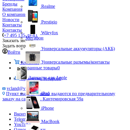
Бренды
Realme
Компания
О компании
Новости
Prestigio
Контакты
Контакты
Wileyfox
+7 495 135-39-43
Мегафон
Заказать звонок
Задать вопрос
Универсальные аккумуляторы (АКБ)
Войти
Универсальные разъемы/контакты
Корзина
0
Избранные товары
0
Запчасти для Apple
Сравнение товаров
0
vcland@vcland.ru
iPad
Пункт выдачи (заказы выдаются по предварительному
заказу на сайте), ул. Кантемировская 59а
iPhone
Вконтакте
Telegram
MacBook
YouTube
Одноклассники