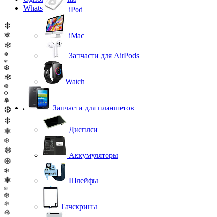
WhatsApp
iPod
❄
❅
iMac
❄
❄
Запчасти для AirPods
❄
❆
❄
Watch
❆
❆
❅
Запчасти для планшетов
❆
❄
Дисплеи
❅
❆
❅
Аккумуляторы
❆
❄
❅
Шлейфы
❆
❆
❄
Тачскрины
❅