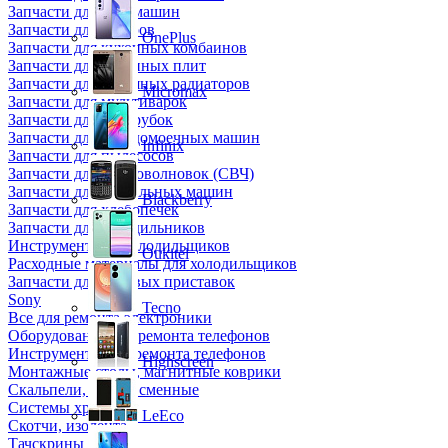
Запчасти для кофемашин
Запчасти для кулеров
OnePlus
Запчасти для кухонных комбаинов
Запчасти для кухонных плит
Запчасти для масляных радиаторов
Micromax
Запчасти для мультиварок
Запчасти для мясорубок
Запчасти для посудомоечных машин
Infinix
Запчасти для пылесосов
Запчасти для микроволновок (СВЧ)
Запчасти для стиральных машин
Blackberry
Запчасти для хлебопечек
Запчасти для холодильников
Инструмент для холодильщиков
Oukitel
Расходные материалы для холодильщиков
Запчасти для игровых приставок
Sony
Tecno
Все для ремонта электроники
Оборудование для ремонта телефонов
Инструменты для ремонта телефонов
Highscreen
Монтажные столы, магнитные коврики
Скальпели, лезвия сменные
Системы хранения
LeEco
Скотчи, изолента
Тачскрины