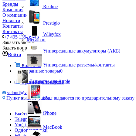
Бренды
Realme
Компания
О компании
Новости
Prestigio
Контакты
Контакты
Wileyfox
+7 495 135-39-43
Мегафон
Заказать звонок
Задать вопрос
Универсальные аккумуляторы (АКБ)
Войти
Универсальные разъемы/контакты
Корзина
0
Избранные товары
0
Запчасти для Apple
Сравнение товаров
0
vcland@vcland.ru
iPad
Пункт выдачи (заказы выдаются по предварительному заказу н
iPhone
Вконтакте
Telegram
YouTube
MacBook
Одноклассники
WhatsApp