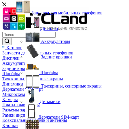
Запчасти для мобильных телефонов
Дисплеи
Аккумуляторы
Каталог
Запчасти для мобильных телефонов
Задние крышки
Дисплеи
Аккумуляторы
Задние крышки
Шлейфы
Шлейфы
Тачскрины, сенсорные экраны
Динамики
Тачскрины, сенсорные экраны
Держатели SIM-карт
Микросхемы
Камеры
Динамики
Платы клавиатуры
Разъемы зарядки
Рамки дисплея
Держатели SIM-карт
Коаксиальный кабель и антенны
Кнопки