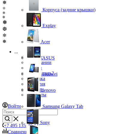
❅
❄
Корпуса (задние крышки)
❄
❆
❅
Explay
❆
❄
❅
Acer
...
Каталог
ASUS
О компании
Бренды
Как заказать?
Huawei
Доставка
Гарантия
Новости
Lenovo
Контакты
Войти
Samsung Galaxy Tab
Sony
+7 495 135-39-43
Сравнение
0