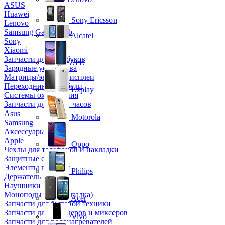
ASUS
Huawei
Sony Ericsson
Lenovo
Samsung Galaxy Tab
Alcatel
Sony
Xiaomi
Запчасти для ноутбуков
ZTE
Зарядные устройства
Матрицы/экраны/дисплеи
Переходники и кабели
Explay
Системы охлаждения
Запчасти для смарт часов
Asus
Motorola
Samsung
Аксессуары
Apple
Oppo
Чехлы для телефонов и накладки
Защитные стекла
Элементы питания
Philips
Держатель
Наушники
Моноподы (Селфи палка)
Acer
Запчасти для бытовой техники
Запчасти для блендеров и миксеров
Vivo
Запчасти для водонагревателей