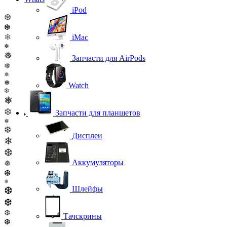
iPod
❆
❆
❄
iMac
❄
❅
Запчасти для AirPods
❅
❅
❅
Watch
❆
❅
❆
Запчасти для планшетов
❅
❆
Дисплеи
❄
❆
Аккумуляторы
❅
❆
❅
Шлейфы
❆
❆
❆
Тачскрины
❆