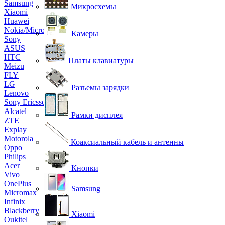
Samsung
Микросхемы
Xiaomi
Huawei
Nokia/Microsoft
Камеры
Sony
ASUS
HTC
Платы клавиатуры
Meizu
FLY
LG
Разъемы зарядки
Lenovo
Sony Ericsson
Alcatel
Рамки дисплея
ZTE
Explay
Motorola
Коаксиальный кабель и антенны
Oppo
Philips
Acer
Кнопки
Vivo
OnePlus
Samsung
Micromax
Infinix
Blackberry
Xiaomi
Oukitel