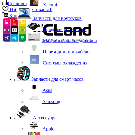
Сравнение
0
Xiaomi
Избранные товары
0
Корзина
0
Запчасти для ноутбуков
Зарядные устройства
Матрицы/экраны/дисплеи
Переходники и кабели
Системы охлаждения
Запчасти для смарт часов
Asus
Samsung
Аксессуары
Apple