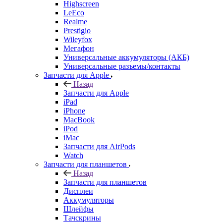
Универсальные разъемы/контакты
Запчасти для Apple
Назад
Запчасти для Apple
iPad
iPhone
MacBook
iPod
iMac
Запчасти для AirPods
Watch
Запчасти для планшетов
Назад
Запчасти для планшетов
Дисплеи
Аккумуляторы
Шлейфы
Тачскрины
Корпуса (задние крышки)
Explay
Acer
ASUS
Huawei
Lenovo
Samsung Galaxy Tab