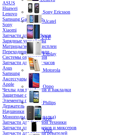
ASUS
Huawei
Sony Ericsson
Lenovo
Samsung Galaxy Tab
Alcatel
Sony
Xiaomi
Запчасти для ноутбуков
ZTE
Зарядные устройства
Матрицы/экраны/дисплеи
Переходники и кабели
Explay
Системы охлаждения
Запчасти для смарт часов
Asus
Motorola
Samsung
Аксессуары
Apple
Oppo
Чехлы для телефонов и накладки
Защитные стекла
Элементы питания
Philips
Держатель
Наушники
Моноподы (Селфи палка)
Acer
Запчасти для бытовой техники
Запчасти для блендеров и миксеров
Vivo
Запчасти для водонагревателей