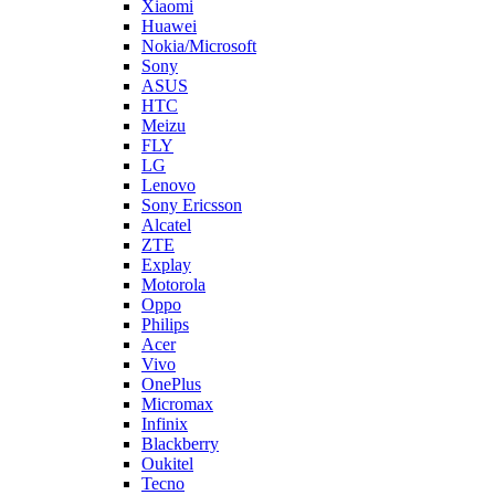
FLY
LG
Lenovo
Sony Ericsson
Alcatel
ZTE
Explay
Motorola
Oppo
Philips
Acer
Vivo
OnePlus
Micromax
Infinix
Blackberry
Oukitel
Tecno
Highscreen
LeEco
Realme
Prestigio
Wileyfox
Мегафон
Универсальные аккумуляторы (АКБ)