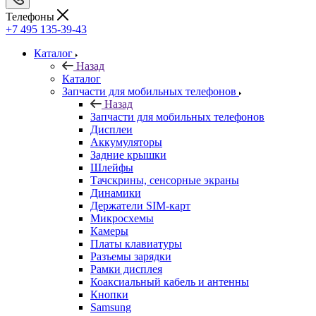
Запчасти для мобильных телефонов
Назад
Запчасти для мобильных телефонов
Дисплеи
Аккумуляторы
Задние крышки
Шлейфы
Тачскрины, сенсорные экраны
Динамики
Держатели SIM-карт
Микросхемы
Камеры
Платы клавиатуры
Разъемы зарядки
Рамки дисплея
Коаксиальный кабель и антенны
Кнопки
Samsung
Xiaomi
Huawei
Nokia/Microsoft
Sony
ASUS
HTC
Meizu