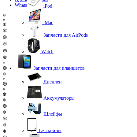
WhatsApp
iPod
❆
❅
iMac
❄
❄
Запчасти для AirPods
❆
❄
❅
Watch
❅
❄
❆
Запчасти для планшетов
❆
❅
Дисплеи
❆
❅
❆
Аккумуляторы
❅
❆
❆
Шлейфы
❄
❅
Тачскрины
❅