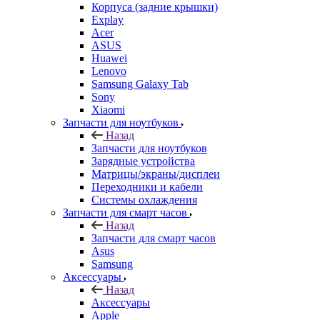
Sony
Xiaomi
Запчасти для ноутбуков
Назад
Запчасти для ноутбуков
Зарядные устройства
Матрицы/экраны/дисплеи
Переходники и кабели
Системы охлаждения
Запчасти для смарт часов
Назад
Запчасти для смарт часов
Asus
Samsung
Аксессуары
Назад
Аксессуары
Apple
Чехлы для телефонов и накладки
Защитные стекла
Элементы питания
Держатель
Наушники
Моноподы (Селфи палка)
Запчасти для бытовой техники