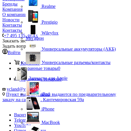
Бренды
Realme
Компания
О компании
Новости
Prestigio
Контакты
Контакты
Wileyfox
+7 495 135-39-43
Мегафон
Заказать звонок
Задать вопрос
Универсальные аккумуляторы (АКБ)
Войти
Универсальные разъемы/контакты
Корзина
0
Избранные товары
0
Запчасти для Apple
Сравнение товаров
0
vcland@vcland.ru
iPad
Пункт выдачи (заказы выдаются по предварительному
заказу на сайте), ул. Кантемировская 59а
iPhone
Вконтакте
Telegram
MacBook
YouTube
Одноклассники