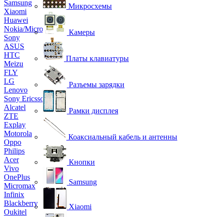
Samsung
Микросхемы
Xiaomi
Huawei
Nokia/Microsoft
Камеры
Sony
ASUS
HTC
Платы клавиатуры
Meizu
FLY
LG
Разъемы зарядки
Lenovo
Sony Ericsson
Alcatel
Рамки дисплея
ZTE
Explay
Motorola
Коаксиальный кабель и антенны
Oppo
Philips
Acer
Кнопки
Vivo
OnePlus
Samsung
Micromax
Infinix
Blackberry
Xiaomi
Oukitel