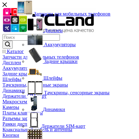
Запчасти для мобильных телефонов
Дисплеи
Аккумуляторы
Каталог
Запчасти для мобильных телефонов
Задние крышки
Дисплеи
Аккумуляторы
Задние крышки
Шлейфы
Шлейфы
Тачскрины, сенсорные экраны
Динамики
Тачскрины, сенсорные экраны
Держатели SIM-карт
Микросхемы
Камеры
Динамики
Платы клавиатуры
Разъемы зарядки
Рамки дисплея
Держатели SIM-карт
Коаксиальный кабель и антенны
Кнопки