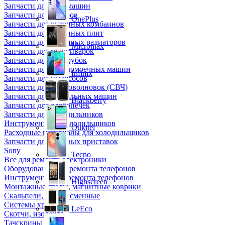
Запчасти для кофемашин
Запчасти для кулеров
OnePlus
Запчасти для кухонных комбаинов
Запчасти для кухонных плит
Запчасти для масляных радиаторов
Micromax
Запчасти для мультиварок
Запчасти для мясорубок
Запчасти для посудомоечных машин
Infinix
Запчасти для пылесосов
Запчасти для микроволновок (СВЧ)
Запчасти для стиральных машин
Blackberry
Запчасти для хлебопечек
Запчасти для холодильников
Инструмент для холодильщиков
Oukitel
Расходные материалы для холодильщиков
Запчасти для игровых приставок
Sony
Tecno
Все для ремонта электроники
Оборудование для ремонта телефонов
Инструменты для ремонта телефонов
Highscreen
Монтажные столы, магнитные коврики
Скальпели, лезвия сменные
Системы хранения
LeEco
Скотчи, изолента
Тачскрины