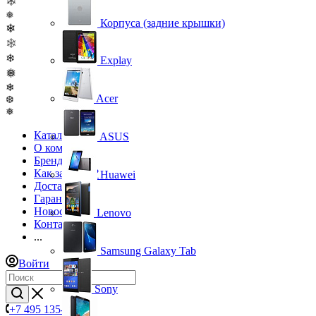
❄
❅
Корпуса (задние крышки)
❄
❄
❄
Explay
❅
❄
Acer
❆
❅
Каталог
ASUS
О компании
Бренды
Как заказать?
Huawei
Доставка
Гарантия
Новости
Lenovo
Контакты
...
Samsung Galaxy Tab
Войти
Sony
+7 495 135-39-43