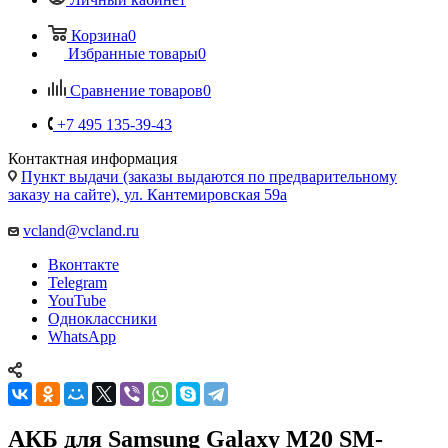
+7 495 135-39-43
Контактная информация
Пункт выдачи (заказы выдаются по предварительному
заказу на сайте), ул. Кантемировская 59а
vcland@vcland.ru
Вконтакте
Telegram
YouTube
Одноклассники
WhatsApp
АКБ для Samsung Galaxy M20 SM-
M205F EB-BG580ABN
Главная
—
Каталог
—