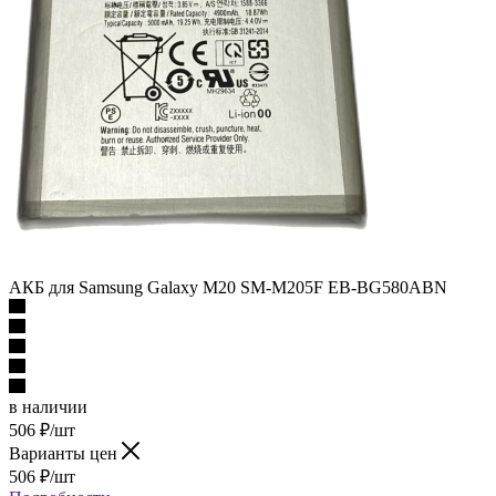
АКБ для Samsung Galaxy M20 SM-M205F EB-BG580ABN
в наличии
506
₽
/шт
Варианты цен
506
₽
/шт
Подробности
В корзину
Описание
Наличие