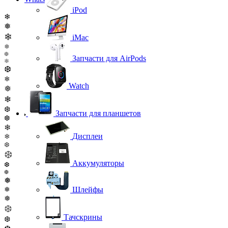
iPod
❄
❅
❄
iMac
❅
❆
Запчасти для AirPods
❄
❆
❄
Watch
❅
❄
❆
Запчасти для планшетов
❆
❄
Дисплеи
❄
❆
❆
Аккумуляторы
❆
❆
❅
Шлейфы
❅
❅
❆
Тачскрины
❆