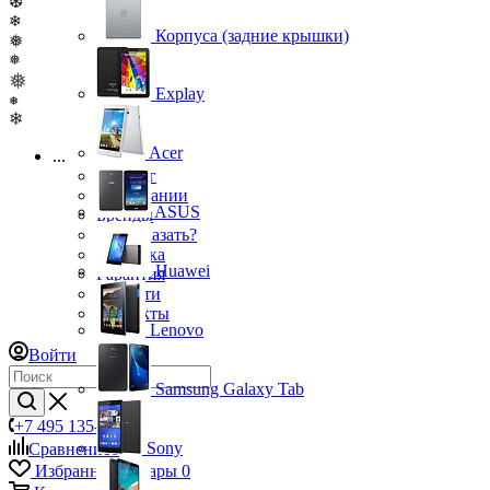
❆
❄
Корпуса (задние крышки)
❅
❅
❅
Explay
❅
❄
Acer
...
Каталог
О компании
ASUS
Бренды
Как заказать?
Доставка
Huawei
Гарантия
Новости
Контакты
Lenovo
Войти
Samsung Galaxy Tab
+7 495 135-39-43
Sony
Сравнение
0
Избранные товары
0