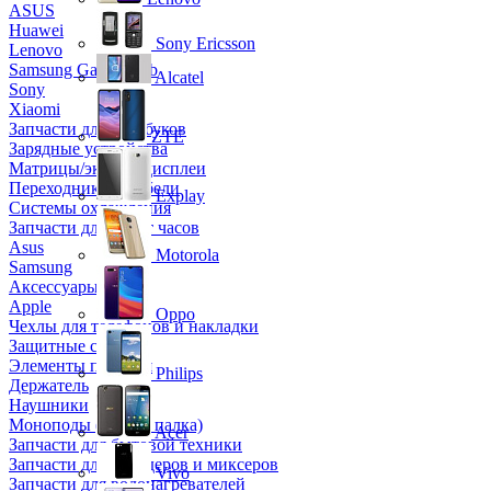
ASUS
Huawei
Sony Ericsson
Lenovo
Samsung Galaxy Tab
Alcatel
Sony
Xiaomi
Запчасти для ноутбуков
ZTE
Зарядные устройства
Матрицы/экраны/дисплеи
Переходники и кабели
Explay
Системы охлаждения
Запчасти для смарт часов
Asus
Motorola
Samsung
Аксессуары
Apple
Oppo
Чехлы для телефонов и накладки
Защитные стекла
Элементы питания
Philips
Держатель
Наушники
Моноподы (Селфи палка)
Acer
Запчасти для бытовой техники
Запчасти для блендеров и миксеров
Vivo
Запчасти для водонагревателей