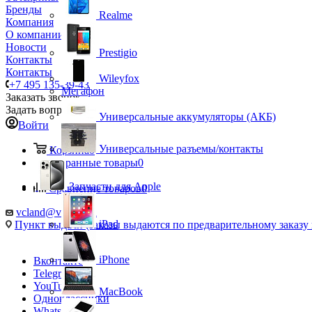
Бренды
Realme
Компания
О компании
Новости
Prestigio
Контакты
Контакты
Wileyfox
+7 495 135-39-43
Мегафон
Заказать звонок
Задать вопрос
Универсальные аккумуляторы (АКБ)
Войти
Универсальные разъемы/контакты
Корзина
0
Избранные товары
0
Запчасти для Apple
Сравнение товаров
0
vcland@vcland.ru
iPad
Пункт выдачи (заказы выдаются по предварительному заказу н
iPhone
Вконтакте
Telegram
YouTube
MacBook
Одноклассники
WhatsApp