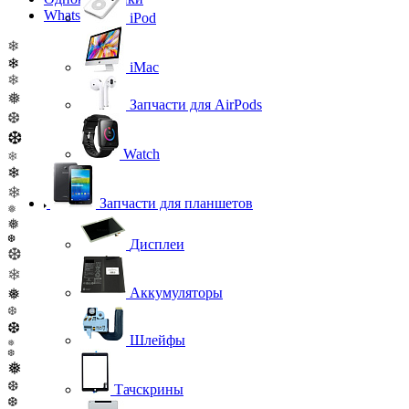
WhatsApp
iPod
❄
❄
iMac
❄
❅
Запчасти для AirPods
❆
❆
Watch
❄
❄
❄
Запчасти для планшетов
❅
❅
❆
Дисплеи
❆
❄
❅
Аккумуляторы
❆
❆
Шлейфы
❅
❆
❅
❆
Тачскрины
❆