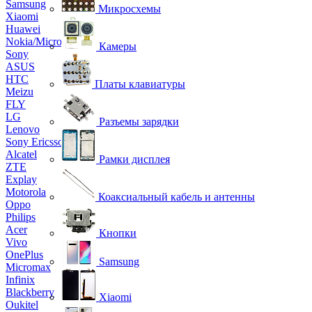
Samsung
Микросхемы
Xiaomi
Huawei
Nokia/Microsoft
Камеры
Sony
ASUS
HTC
Платы клавиатуры
Meizu
FLY
LG
Разъемы зарядки
Lenovo
Sony Ericsson
Alcatel
Рамки дисплея
ZTE
Explay
Motorola
Коаксиальный кабель и антенны
Oppo
Philips
Acer
Кнопки
Vivo
OnePlus
Samsung
Micromax
Infinix
Blackberry
Xiaomi
Oukitel