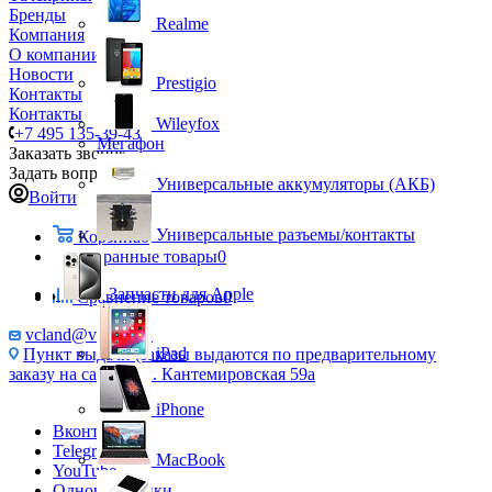
Бренды
Realme
Компания
О компании
Новости
Prestigio
Контакты
Контакты
Wileyfox
+7 495 135-39-43
Мегафон
Заказать звонок
Задать вопрос
Универсальные аккумуляторы (АКБ)
Войти
Универсальные разъемы/контакты
Корзина
0
Избранные товары
0
Запчасти для Apple
Сравнение товаров
0
vcland@vcland.ru
iPad
Пункт выдачи (заказы выдаются по предварительному
заказу на сайте), ул. Кантемировская 59а
iPhone
Вконтакте
Telegram
MacBook
YouTube
Одноклассники