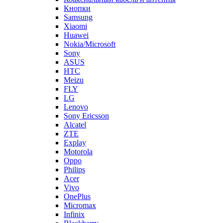
Nokia/Microsoft
Sony
ASUS
HTC
Meizu
FLY
LG
Lenovo
Sony Ericsson
Alcatel
ZTE
Explay
Motorola
Oppo
Philips
Acer
Vivo
OnePlus
Micromax
Infinix
Blackberry
Oukitel
Tecno
Highscreen
LeEco