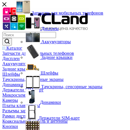
Запчасти для мобильных телефонов
Дисплеи
Аккумуляторы
Каталог
Запчасти для мобильных телефонов
Задние крышки
Дисплеи
Аккумуляторы
Задние крышки
Шлейфы
Шлейфы
Тачскрины, сенсорные экраны
Динамики
Тачскрины, сенсорные экраны
Держатели SIM-карт
Микросхемы
Камеры
Динамики
Платы клавиатуры
Разъемы зарядки
Рамки дисплея
Держатели SIM-карт
Коаксиальный кабель и антенны
Кнопки