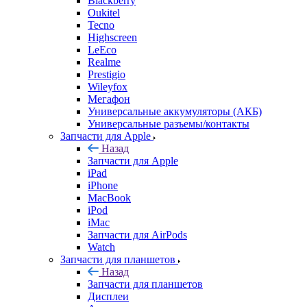
Realme
Prestigio
Wileyfox
Мегафон
Универсальные аккумуляторы (АКБ)
Универсальные разъемы/контакты
Запчасти для Apple
Назад
Запчасти для Apple
iPad
iPhone
MacBook
iPod
iMac
Запчасти для AirPods
Watch
Запчасти для планшетов
Назад
Запчасти для планшетов
Дисплеи
Аккумуляторы
Шлейфы
Тачскрины
Корпуса (задние крышки)
Explay