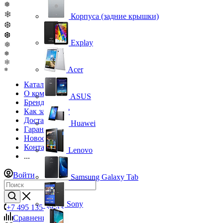
❅
❄
Корпуса (задние крышки)
❆
❆
Explay
❅
❅
❄
Acer
❄
Каталог
О компании
ASUS
Бренды
Как заказать?
Доставка
Huawei
Гарантия
Новости
Контакты
Lenovo
...
Войти
Samsung Galaxy Tab
Sony
+7 495 135-39-43
Сравнение
0