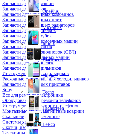
Запчасти для кофемашин
Запчасти для кулеров
OnePlus
Запчасти для кухонных комбаинов
Запчасти для кухонных плит
Запчасти для масляных радиаторов
Micromax
Запчасти для мультиварок
Запчасти для мясорубок
Запчасти для посудомоечных машин
Infinix
Запчасти для пылесосов
Запчасти для микроволновок (СВЧ)
Запчасти для стиральных машин
Blackberry
Запчасти для хлебопечек
Запчасти для холодильников
Инструмент для холодильщиков
Oukitel
Расходные материалы для холодильщиков
Запчасти для игровых приставок
Sony
Tecno
Все для ремонта электроники
Оборудование для ремонта телефонов
Инструменты для ремонта телефонов
Highscreen
Монтажные столы, магнитные коврики
Скальпели, лезвия сменные
Системы хранения
LeEco
Скотчи, изолента
Тачскрины