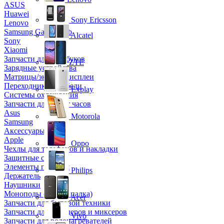
ASUS
Huawei
Sony Ericsson
Lenovo
Samsung Galaxy Tab
Alcatel
Sony
Xiaomi
Запчасти для ноутбуков
ZTE
Зарядные устройства
Матрицы/экраны/дисплеи
Переходники и кабели
Explay
Системы охлаждения
Запчасти для смарт часов
Asus
Motorola
Samsung
Аксессуары
Apple
Oppo
Чехлы для телефонов и накладки
Защитные стекла
Элементы питания
Philips
Держатель
Наушники
Моноподы (Селфи палка)
Acer
Запчасти для бытовой техники
Запчасти для блендеров и миксеров
Vivo
Запчасти для водонагревателей