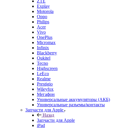
Explay
Motorola
Oppo
Philips
Acer
Vivo
OnePlus
Micromax
Infinix
Blackberry
Oukitel
Tecno
Highscreen
LeEco
Realme
Prestigio
Wileyfox
Мегафон
Универсальные аккумуляторы (АКБ)
Универсальные разъемы/контакты
Запчасти для Apple
Назад
Запчасти для Apple
iPad
iPhone