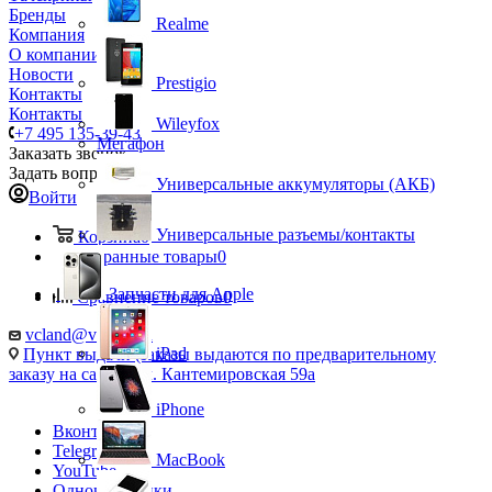
Бренды
Realme
Компания
О компании
Новости
Prestigio
Контакты
Контакты
Wileyfox
+7 495 135-39-43
Мегафон
Заказать звонок
Задать вопрос
Универсальные аккумуляторы (АКБ)
Войти
Универсальные разъемы/контакты
Корзина
0
Избранные товары
0
Запчасти для Apple
Сравнение товаров
0
vcland@vcland.ru
iPad
Пункт выдачи (заказы выдаются по предварительному
заказу на сайте), ул. Кантемировская 59а
iPhone
Вконтакте
Telegram
MacBook
YouTube
Одноклассники