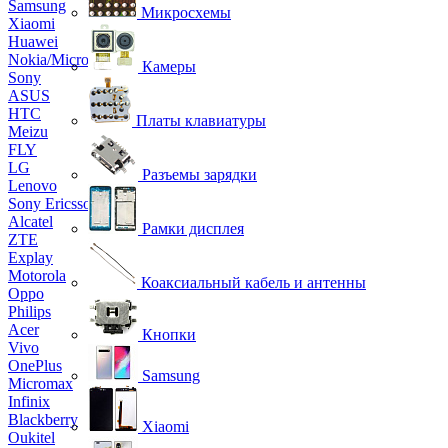
Samsung
Микросхемы
Xiaomi
Huawei
Nokia/Microsoft
Камеры
Sony
ASUS
HTC
Платы клавиатуры
Meizu
FLY
LG
Разъемы зарядки
Lenovo
Sony Ericsson
Alcatel
Рамки дисплея
ZTE
Explay
Motorola
Коаксиальный кабель и антенны
Oppo
Philips
Acer
Кнопки
Vivo
OnePlus
Samsung
Micromax
Infinix
Blackberry
Xiaomi
Oukitel