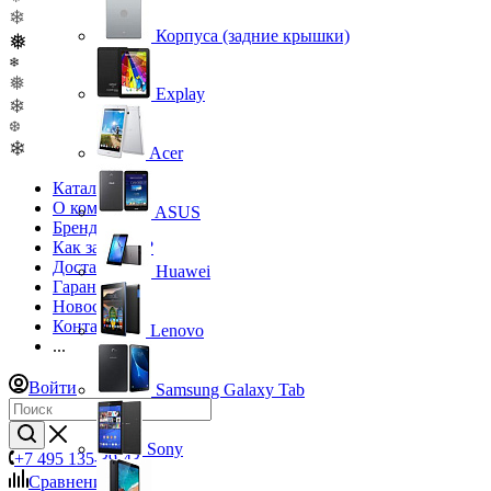
❄
Корпуса (задние крышки)
❅
❄
❅
Explay
❄
❆
❄
Acer
Каталог
О компании
ASUS
Бренды
Как заказать?
Доставка
Huawei
Гарантия
Новости
Контакты
Lenovo
...
Войти
Samsung Galaxy Tab
Sony
+7 495 135-39-43
Сравнение
0