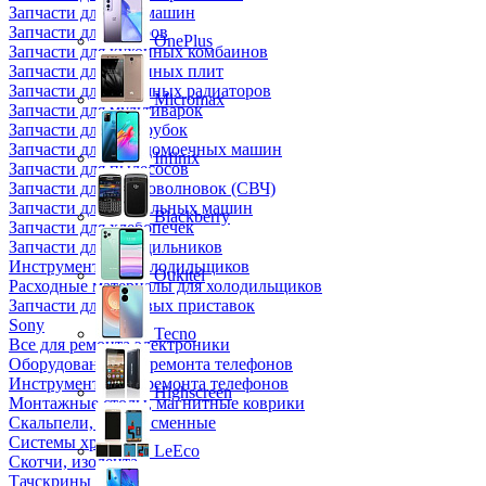
Запчасти для кофемашин
Запчасти для кулеров
OnePlus
Запчасти для кухонных комбаинов
Запчасти для кухонных плит
Запчасти для масляных радиаторов
Micromax
Запчасти для мультиварок
Запчасти для мясорубок
Запчасти для посудомоечных машин
Infinix
Запчасти для пылесосов
Запчасти для микроволновок (СВЧ)
Запчасти для стиральных машин
Blackberry
Запчасти для хлебопечек
Запчасти для холодильников
Инструмент для холодильщиков
Oukitel
Расходные материалы для холодильщиков
Запчасти для игровых приставок
Sony
Tecno
Все для ремонта электроники
Оборудование для ремонта телефонов
Инструменты для ремонта телефонов
Highscreen
Монтажные столы, магнитные коврики
Скальпели, лезвия сменные
Системы хранения
LeEco
Скотчи, изолента
Тачскрины