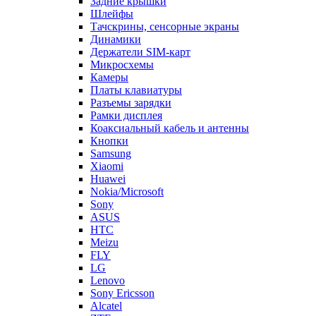
Шлейфы
Тачскрины, сенсорные экраны
Динамики
Держатели SIM-карт
Микросхемы
Камеры
Платы клавиатуры
Разъемы зарядки
Рамки дисплея
Коаксиальный кабель и антенны
Кнопки
Samsung
Xiaomi
Huawei
Nokia/Microsoft
Sony
ASUS
HTC
Meizu
FLY
LG
Lenovo
Sony Ericsson
Alcatel
ZTE