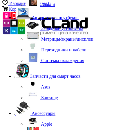
Избранные товары
0
Xiaomi
Корзина
0
Запчасти для ноутбуков
Зарядные устройства
Матрицы/экраны/дисплеи
Переходники и кабели
Системы охлаждения
Запчасти для смарт часов
Asus
Samsung
Аксессуары
Apple