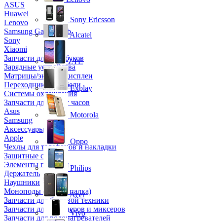
ASUS
Huawei
Sony Ericsson
Lenovo
Samsung Galaxy Tab
Alcatel
Sony
Xiaomi
Запчасти для ноутбуков
ZTE
Зарядные устройства
Матрицы/экраны/дисплеи
Переходники и кабели
Explay
Системы охлаждения
Запчасти для смарт часов
Asus
Motorola
Samsung
Аксессуары
Apple
Oppo
Чехлы для телефонов и накладки
Защитные стекла
Элементы питания
Philips
Держатель
Наушники
Моноподы (Селфи палка)
Acer
Запчасти для бытовой техники
Запчасти для блендеров и миксеров
Vivo
Запчасти для водонагревателей