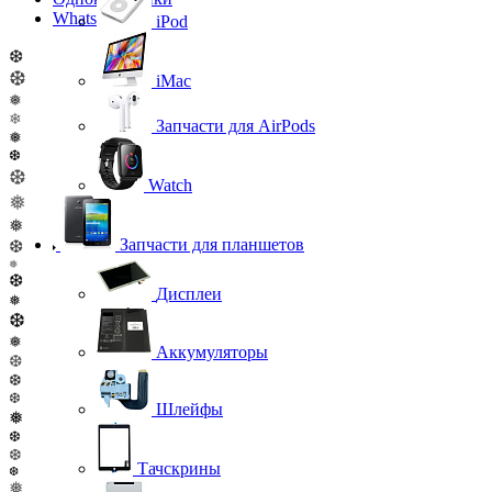
WhatsApp
iPod
❆
❆
iMac
❅
❄
Запчасти для AirPods
❅
❆
❆
Watch
❅
❅
Запчасти для планшетов
❆
❅
❆
Дисплеи
❅
❆
❅
Аккумуляторы
❆
❆
❆
Шлейфы
❅
❆
❆
Тачскрины
❆
❅