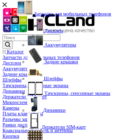
Запчасти для мобильных телефонов
Дисплеи
Аккумуляторы
Каталог
Запчасти для мобильных телефонов
Задние крышки
Дисплеи
Аккумуляторы
Задние крышки
Шлейфы
Шлейфы
Тачскрины, сенсорные экраны
Динамики
Тачскрины, сенсорные экраны
Держатели SIM-карт
Микросхемы
Камеры
Динамики
Платы клавиатуры
Разъемы зарядки
Рамки дисплея
Держатели SIM-карт
Коаксиальный кабель и антенны
Кнопки