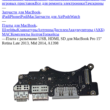
—
Запчасти для MacBook
iPad
iPhone
iPod
iMac
Запчасти для AirPods
Watch
—
Платы для MacBook
Шлейфы
Клавиатуры
Антенны
Дисплеи
Аккумуляторы (АКБ)
МАС
Комплекты болтов
Топкейсы
—
Плата с разъемами USB, HDMI, SD для MacBook Pro 15"
Retina Late 2013, Mid 2014, A1398