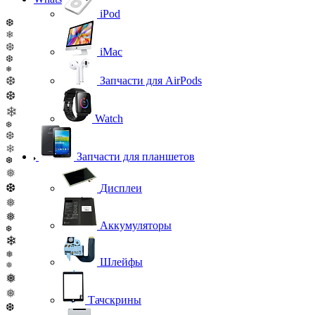
iPod
❆
❄
❆
iMac
❆
❄
❆
Запчасти для AirPods
❆
❄
Watch
❆
❆
❄
Запчасти для планшетов
❆
❅
❆
Дисплеи
❅
❅
Аккумуляторы
❆
❄
❅
Шлейфы
❅
❅
❅
Тачскрины
❆