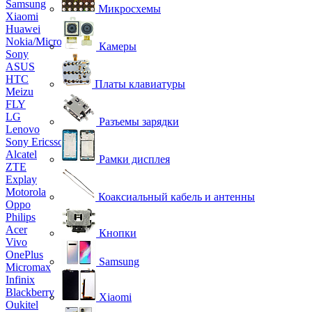
Samsung
Микросхемы
Xiaomi
Huawei
Nokia/Microsoft
Камеры
Sony
ASUS
HTC
Платы клавиатуры
Meizu
FLY
LG
Разъемы зарядки
Lenovo
Sony Ericsson
Alcatel
Рамки дисплея
ZTE
Explay
Motorola
Коаксиальный кабель и антенны
Oppo
Philips
Acer
Кнопки
Vivo
OnePlus
Samsung
Micromax
Infinix
Blackberry
Xiaomi
Oukitel