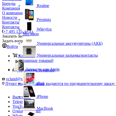
Бренды
Realme
Компания
О компании
Новости
Prestigio
Контакты
Контакты
Wileyfox
+7 495 135-39-43
Мегафон
Заказать звонок
Задать вопрос
Универсальные аккумуляторы (АКБ)
Войти
Универсальные разъемы/контакты
Корзина
0
Избранные товары
0
Запчасти для Apple
Сравнение товаров
0
vcland@vcland.ru
iPad
Пункт выдачи (заказы выдаются по предварительному заказу н
iPhone
Вконтакте
Telegram
YouTube
MacBook
Одноклассники
WhatsApp