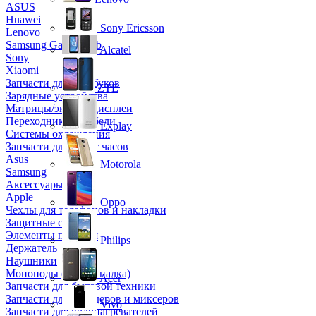
ASUS
Huawei
Sony Ericsson
Lenovo
Samsung Galaxy Tab
Alcatel
Sony
Xiaomi
Запчасти для ноутбуков
ZTE
Зарядные устройства
Матрицы/экраны/дисплеи
Переходники и кабели
Explay
Системы охлаждения
Запчасти для смарт часов
Asus
Motorola
Samsung
Аксессуары
Apple
Oppo
Чехлы для телефонов и накладки
Защитные стекла
Элементы питания
Philips
Держатель
Наушники
Моноподы (Селфи палка)
Acer
Запчасти для бытовой техники
Запчасти для блендеров и миксеров
Vivo
Запчасти для водонагревателей