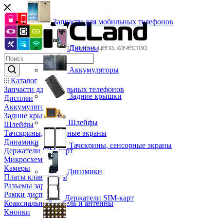
Запчасти для мобильных телефонов
Дисплеи
Аккумуляторы
Каталог
Запчасти для мобильных телефонов
Задние крышки
Дисплеи
Аккумуляторы
Задние крышки
Шлейфы
Шлейфы
Тачскрины, сенсорные экраны
Динамики
Тачскрины, сенсорные экраны
Держатели SIM-карт
Микросхемы
Камеры
Динамики
Платы клавиатуры
Разъемы зарядки
Рамки дисплея
Держатели SIM-карт
Коаксиальный кабель и антенны
Кнопки