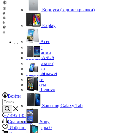
❅
❄
Корпуса (задние крышки)
❆
❅
❆
Explay
❅
❆
Acer
...
Каталог
О компании
ASUS
Бренды
Как заказать?
Доставка
Huawei
Гарантия
Новости
Контакты
Lenovo
Войти
Samsung Galaxy Tab
+7 495 135-39-43
Сравнение
0
Sony
Избранные товары
0