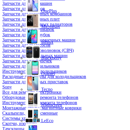
Запчасти для кофемашин
Запчасти для кулеров
OnePlus
Запчасти для кухонных комбаинов
Запчасти для кухонных плит
Запчасти для масляных радиаторов
Micromax
Запчасти для мультиварок
Запчасти для мясорубок
Запчасти для посудомоечных машин
Infinix
Запчасти для пылесосов
Запчасти для микроволновок (СВЧ)
Запчасти для стиральных машин
Blackberry
Запчасти для хлебопечек
Запчасти для холодильников
Инструмент для холодильщиков
Oukitel
Расходные материалы для холодильщиков
Запчасти для игровых приставок
Sony
Tecno
Все для ремонта электроники
Оборудование для ремонта телефонов
Инструменты для ремонта телефонов
Highscreen
Монтажные столы, магнитные коврики
Скальпели, лезвия сменные
Системы хранения
LeEco
Скотчи, изолента
Тачскрины