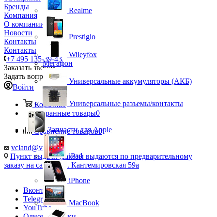
Бренды
Realme
Компания
О компании
Новости
Prestigio
Контакты
Контакты
Wileyfox
+7 495 135-39-43
Мегафон
Заказать звонок
Задать вопрос
Универсальные аккумуляторы (АКБ)
Войти
Универсальные разъемы/контакты
Корзина
0
Избранные товары
0
Запчасти для Apple
Сравнение товаров
0
vcland@vcland.ru
iPad
Пункт выдачи (заказы выдаются по предварительному
заказу на сайте), ул. Кантемировская 59а
iPhone
Вконтакте
Telegram
MacBook
YouTube
Одноклассники