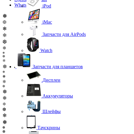
WhatsApp
iPod
❅
❆
iMac
❄
Запчасти для AirPods
❄
❆
❅
Watch
❅
❆
❄
❅
Запчасти для планшетов
❄
❅
Дисплеи
❄
❆
❅
Аккумуляторы
❅
❄
❆
Шлейфы
❄
❅
Тачскрины
❆
❆