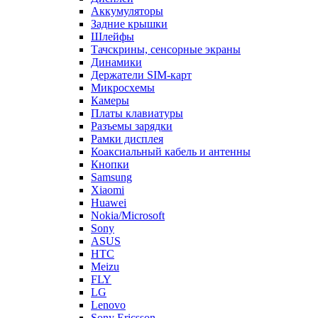
Аккумуляторы
Задние крышки
Шлейфы
Тачскрины, сенсорные экраны
Динамики
Держатели SIM-карт
Микросхемы
Камеры
Платы клавиатуры
Разъемы зарядки
Рамки дисплея
Коаксиальный кабель и антенны
Кнопки
Samsung
Xiaomi
Huawei
Nokia/Microsoft
Sony
ASUS
HTC
Meizu
FLY
LG
Lenovo
Sony Ericsson