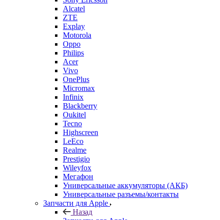
Alcatel
ZTE
Explay
Motorola
Oppo
Philips
Acer
Vivo
OnePlus
Micromax
Infinix
Blackberry
Oukitel
Tecno
Highscreen
LeEco
Realme
Prestigio
Wileyfox
Мегафон
Универсальные аккумуляторы (АКБ)
Универсальные разъемы/контакты
Запчасти для Apple
Назад