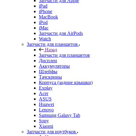
Запчасти для Apple
iPad
iPhone
MacBook
iPod
iMac
Запчасти для AirPods
Watch
Запчасти для планшетов
Назад
Запчасти для планшетов
Дисплеи
Аккумуляторы
Шлейфы
Тачскрины
Корпуса (задние крышки)
Explay
Acer
ASUS
Huawei
Lenovo
Samsung Galaxy Tab
Sony
Xiaomi
Запчасти для ноутбуков