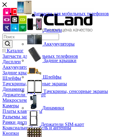
Запчасти для мобильных телефонов
Дисплеи
Аккумуляторы
Каталог
Запчасти для мобильных телефонов
Задние крышки
Дисплеи
Аккумуляторы
Задние крышки
Шлейфы
Шлейфы
Тачскрины, сенсорные экраны
Динамики
Тачскрины, сенсорные экраны
Держатели SIM-карт
Микросхемы
Камеры
Динамики
Платы клавиатуры
Разъемы зарядки
Рамки дисплея
Держатели SIM-карт
Коаксиальный кабель и антенны
Кнопки