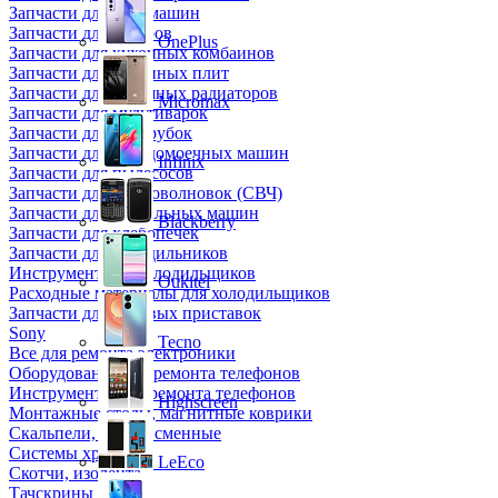
Запчасти для кофемашин
Запчасти для кулеров
OnePlus
Запчасти для кухонных комбаинов
Запчасти для кухонных плит
Запчасти для масляных радиаторов
Micromax
Запчасти для мультиварок
Запчасти для мясорубок
Запчасти для посудомоечных машин
Infinix
Запчасти для пылесосов
Запчасти для микроволновок (СВЧ)
Запчасти для стиральных машин
Blackberry
Запчасти для хлебопечек
Запчасти для холодильников
Инструмент для холодильщиков
Oukitel
Расходные материалы для холодильщиков
Запчасти для игровых приставок
Sony
Tecno
Все для ремонта электроники
Оборудование для ремонта телефонов
Инструменты для ремонта телефонов
Highscreen
Монтажные столы, магнитные коврики
Скальпели, лезвия сменные
Системы хранения
LeEco
Скотчи, изолента
Тачскрины