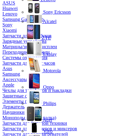
ASUS
Huawei
Sony Ericsson
Lenovo
Samsung Galaxy Tab
Alcatel
Sony
Xiaomi
Запчасти для ноутбуков
ZTE
Зарядные устройства
Матрицы/экраны/дисплеи
Переходники и кабели
Explay
Системы охлаждения
Запчасти для смарт часов
Asus
Motorola
Samsung
Аксессуары
Apple
Oppo
Чехлы для телефонов и накладки
Защитные стекла
Элементы питания
Philips
Держатель
Наушники
Моноподы (Селфи палка)
Acer
Запчасти для бытовой техники
Запчасти для блендеров и миксеров
Vivo
Запчасти для водонагревателей