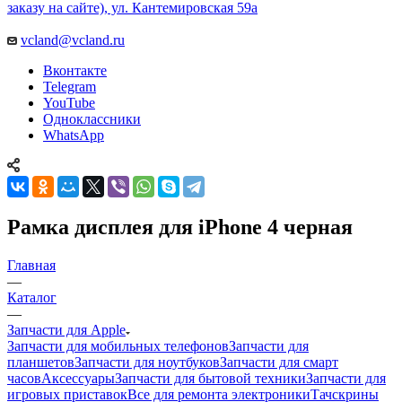
заказу на сайте), ул. Кантемировская 59а
vcland@vcland.ru
Вконтакте
Telegram
YouTube
Одноклассники
WhatsApp
Рамка дисплея для iPhone 4 черная
Главная
—
Каталог
—
Запчасти для Apple
Запчасти для мобильных телефонов
Запчасти для
планшетов
Запчасти для ноутбуков
Запчасти для смарт
часов
Аксессуары
Запчасти для бытовой техники
Запчасти для
игровых приставок
Все для ремонта электроники
Тачскрины