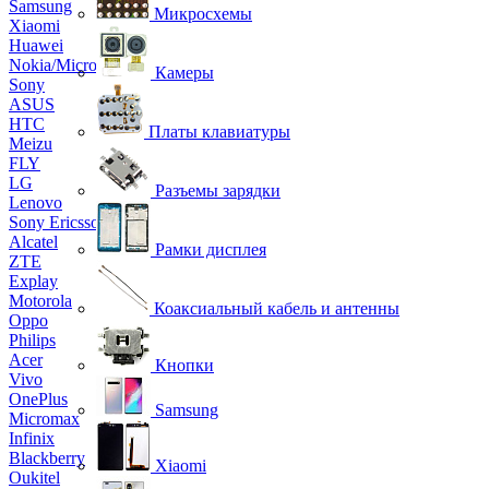
Samsung
Микросхемы
Xiaomi
Huawei
Nokia/Microsoft
Камеры
Sony
ASUS
HTC
Платы клавиатуры
Meizu
FLY
LG
Разъемы зарядки
Lenovo
Sony Ericsson
Alcatel
Рамки дисплея
ZTE
Explay
Motorola
Коаксиальный кабель и антенны
Oppo
Philips
Acer
Кнопки
Vivo
OnePlus
Samsung
Micromax
Infinix
Blackberry
Xiaomi
Oukitel