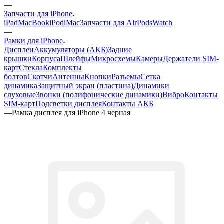
—
Запчасти для iPhone
iPad
MacBook
iPod
iMac
Запчасти для AirPods
Watch
—
Рамки для iPhone
Дисплеи
Аккумуляторы (АКБ)
Задние
крышки
Корпуса
Шлейфы
Микросхемы
Камеры
Держатели SIM-
карт
Стекла
Комплекты
болтов
Скотчи
Антенны
Кнопки
Разъемы
Сетка
динамика
Защитный экран (пластина)
Динамики
слуховые
Звонки (полифонические динамики)
Вибро
Контакты
SIM-карт
Подсветки дисплея
Контакты АКБ
—
Рамка дисплея для iPhone 4 черная