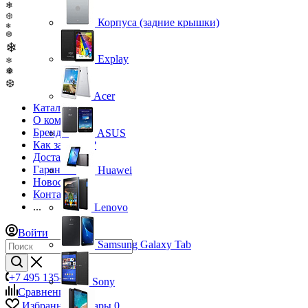
❄
❆
Корпуса (задние крышки)
❄
❆
❄
Explay
❄
❅
❆
Acer
Каталог
О компании
Бренды
ASUS
Как заказать?
Доставка
Гарантия
Huawei
Новости
Контакты
...
Lenovo
Войти
Samsung Galaxy Tab
+7 495 135-39-43
Sony
Сравнение
0
Избранные товары
0