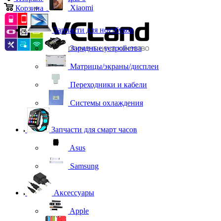
Xiaomi
Корзина
0
Запчасти для ноутбуков
Зарядные устройства
Матрицы/экраны/дисплеи
Переходники и кабели
Системы охлаждения
Запчасти для смарт часов
Asus
Samsung
Аксессуары
Apple