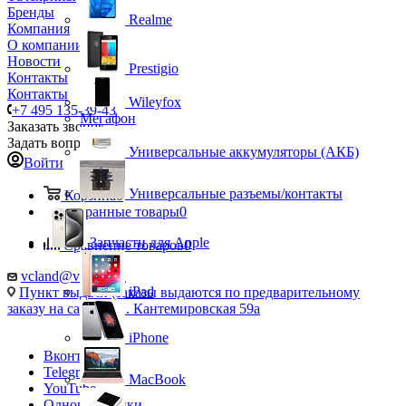
Бренды
Realme
Компания
О компании
Новости
Prestigio
Контакты
Контакты
Wileyfox
+7 495 135-39-43
Мегафон
Заказать звонок
Задать вопрос
Универсальные аккумуляторы (АКБ)
Войти
Универсальные разъемы/контакты
Корзина
0
Избранные товары
0
Запчасти для Apple
Сравнение товаров
0
vcland@vcland.ru
iPad
Пункт выдачи (заказы выдаются по предварительному
заказу на сайте), ул. Кантемировская 59а
iPhone
Вконтакте
Telegram
MacBook
YouTube
Одноклассники