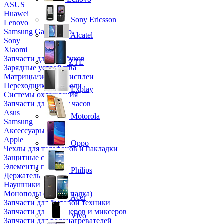
ASUS
Huawei
Sony Ericsson
Lenovo
Samsung Galaxy Tab
Alcatel
Sony
Xiaomi
Запчасти для ноутбуков
ZTE
Зарядные устройства
Матрицы/экраны/дисплеи
Переходники и кабели
Explay
Системы охлаждения
Запчасти для смарт часов
Asus
Motorola
Samsung
Аксессуары
Apple
Oppo
Чехлы для телефонов и накладки
Защитные стекла
Элементы питания
Philips
Держатель
Наушники
Моноподы (Селфи палка)
Acer
Запчасти для бытовой техники
Запчасти для блендеров и миксеров
Vivo
Запчасти для водонагревателей