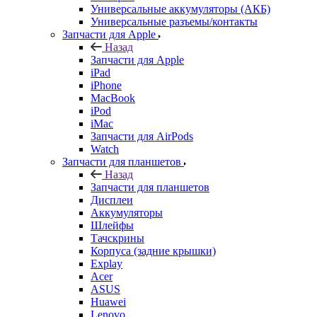
Универсальные аккумуляторы (АКБ)
Универсальные разъемы/контакты
Запчасти для Apple
Назад
Запчасти для Apple
iPad
iPhone
MacBook
iPod
iMac
Запчасти для AirPods
Watch
Запчасти для планшетов
Назад
Запчасти для планшетов
Дисплеи
Аккумуляторы
Шлейфы
Тачскрины
Корпуса (задние крышки)
Explay
Acer
ASUS
Huawei
Lenovo