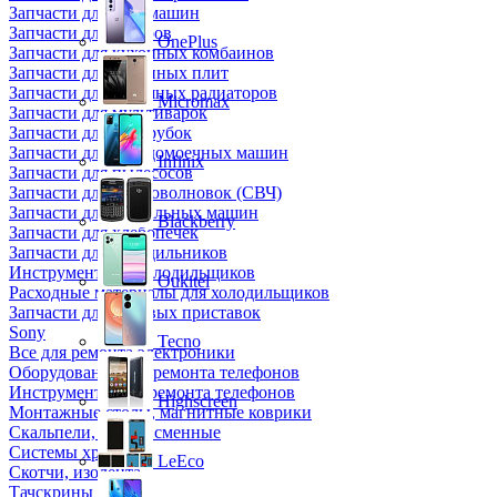
Запчасти для кофемашин
Запчасти для кулеров
OnePlus
Запчасти для кухонных комбаинов
Запчасти для кухонных плит
Запчасти для масляных радиаторов
Micromax
Запчасти для мультиварок
Запчасти для мясорубок
Запчасти для посудомоечных машин
Infinix
Запчасти для пылесосов
Запчасти для микроволновок (СВЧ)
Запчасти для стиральных машин
Blackberry
Запчасти для хлебопечек
Запчасти для холодильников
Инструмент для холодильщиков
Oukitel
Расходные материалы для холодильщиков
Запчасти для игровых приставок
Sony
Tecno
Все для ремонта электроники
Оборудование для ремонта телефонов
Инструменты для ремонта телефонов
Highscreen
Монтажные столы, магнитные коврики
Скальпели, лезвия сменные
Системы хранения
LeEco
Скотчи, изолента
Тачскрины