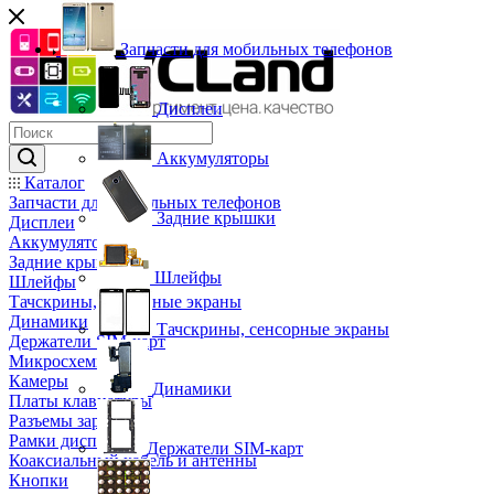
Запчасти для мобильных телефонов
Дисплеи
Аккумуляторы
Каталог
Запчасти для мобильных телефонов
Задние крышки
Дисплеи
Аккумуляторы
Задние крышки
Шлейфы
Шлейфы
Тачскрины, сенсорные экраны
Динамики
Тачскрины, сенсорные экраны
Держатели SIM-карт
Микросхемы
Камеры
Динамики
Платы клавиатуры
Разъемы зарядки
Рамки дисплея
Держатели SIM-карт
Коаксиальный кабель и антенны
Кнопки