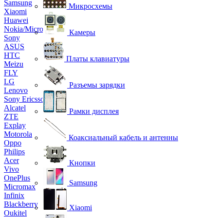
Samsung
Микросхемы
Xiaomi
Huawei
Nokia/Microsoft
Камеры
Sony
ASUS
HTC
Платы клавиатуры
Meizu
FLY
LG
Разъемы зарядки
Lenovo
Sony Ericsson
Alcatel
Рамки дисплея
ZTE
Explay
Motorola
Коаксиальный кабель и антенны
Oppo
Philips
Acer
Кнопки
Vivo
OnePlus
Samsung
Micromax
Infinix
Blackberry
Xiaomi
Oukitel