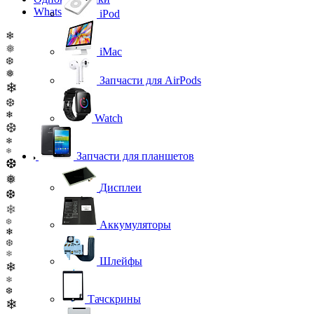
WhatsApp
iPod
❄
❅
iMac
❆
❅
Запчасти для AirPods
❄
❆
❄
Watch
❆
❄
❄
Запчасти для планшетов
❆
❅
Дисплеи
❆
❄
❆
Аккумуляторы
❄
❆
❄
Шлейфы
❄
❄
❆
Тачскрины
❄