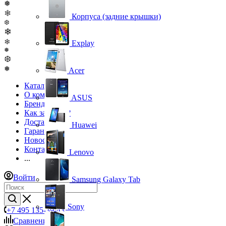
❅
❄
Корпуса (задние крышки)
❆
❄
❄
Explay
❅
❆
❅
Acer
Каталог
О компании
ASUS
Бренды
Как заказать?
Доставка
Huawei
Гарантия
Новости
Контакты
Lenovo
...
Войти
Samsung Galaxy Tab
Sony
+7 495 135-39-43
Сравнение
0