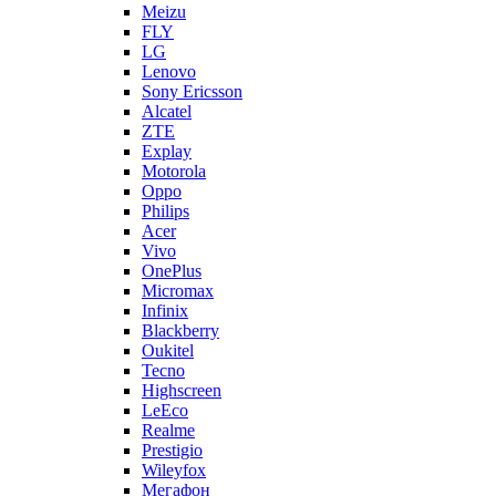
Meizu
FLY
LG
Lenovo
Sony Ericsson
Alcatel
ZTE
Explay
Motorola
Oppo
Philips
Acer
Vivo
OnePlus
Micromax
Infinix
Blackberry
Oukitel
Tecno
Highscreen
LeEco
Realme
Prestigio
Wileyfox
Мегафон