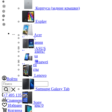
❄
❄
Корпуса (задние крышки)
❆
❆
❅
Explay
❅
...
Acer
Каталог
О компании
Бренды
ASUS
Как заказать?
Доставка
Гарантия
Huawei
Новости
Контакты
Lenovo
Войти
Samsung Galaxy Tab
+7 495 135-39-43
Сравнение
0
Sony
Избранные товары
0
Корзина
0