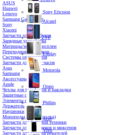
ASUS
Huawei
Sony Ericsson
Lenovo
Samsung Galaxy Tab
Alcatel
Sony
Xiaomi
Запчасти для ноутбуков
ZTE
Зарядные устройства
Матрицы/экраны/дисплеи
Переходники и кабели
Explay
Системы охлаждения
Запчасти для смарт часов
Asus
Motorola
Samsung
Аксессуары
Apple
Oppo
Чехлы для телефонов и накладки
Защитные стекла
Элементы питания
Philips
Держатель
Наушники
Моноподы (Селфи палка)
Acer
Запчасти для бытовой техники
Запчасти для блендеров и миксеров
Vivo
Запчасти для водонагревателей