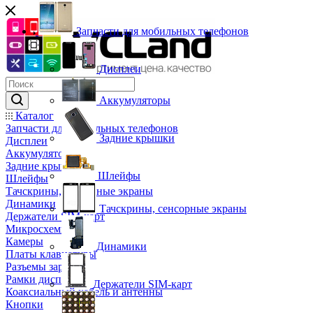
Запчасти для мобильных телефонов
Дисплеи
Аккумуляторы
Каталог
Запчасти для мобильных телефонов
Задние крышки
Дисплеи
Аккумуляторы
Задние крышки
Шлейфы
Шлейфы
Тачскрины, сенсорные экраны
Динамики
Тачскрины, сенсорные экраны
Держатели SIM-карт
Микросхемы
Камеры
Динамики
Платы клавиатуры
Разъемы зарядки
Рамки дисплея
Держатели SIM-карт
Коаксиальный кабель и антенны
Кнопки