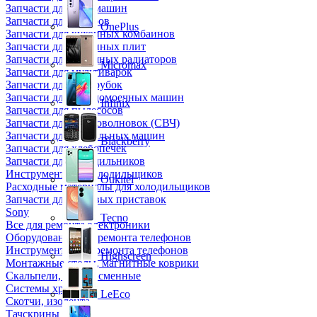
Запчасти для кофемашин
Запчасти для кулеров
OnePlus
Запчасти для кухонных комбаинов
Запчасти для кухонных плит
Запчасти для масляных радиаторов
Micromax
Запчасти для мультиварок
Запчасти для мясорубок
Запчасти для посудомоечных машин
Infinix
Запчасти для пылесосов
Запчасти для микроволновок (СВЧ)
Запчасти для стиральных машин
Blackberry
Запчасти для хлебопечек
Запчасти для холодильников
Инструмент для холодильщиков
Oukitel
Расходные материалы для холодильщиков
Запчасти для игровых приставок
Sony
Tecno
Все для ремонта электроники
Оборудование для ремонта телефонов
Инструменты для ремонта телефонов
Highscreen
Монтажные столы, магнитные коврики
Скальпели, лезвия сменные
Системы хранения
LeEco
Скотчи, изолента
Тачскрины