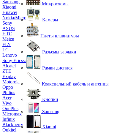
Samsung
Микросхемы
Xiaomi
Huawei
Nokia/Microsoft
Камеры
Sony
ASUS
HTC
Платы клавиатуры
Meizu
FLY
LG
Разъемы зарядки
Lenovo
Sony Ericsson
Alcatel
Рамки дисплея
ZTE
Explay
Motorola
Коаксиальный кабель и антенны
Oppo
Philips
Acer
Кнопки
Vivo
OnePlus
Samsung
Micromax
Infinix
Blackberry
Xiaomi
Oukitel