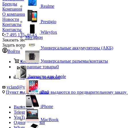
Бренды
Realme
Компания
О компании
Новости
Prestigio
Контакты
Контакты
Wileyfox
+7 495 135-39-43
Мегафон
Заказать звонок
Задать вопрос
Универсальные аккумуляторы (АКБ)
Войти
Универсальные разъемы/контакты
Корзина
0
Избранные товары
0
Запчасти для Apple
Сравнение товаров
0
vcland@vcland.ru
iPad
Пункт выдачи (заказы выдаются по предварительному заказу н
iPhone
Вконтакте
Telegram
YouTube
MacBook
Одноклассники
WhatsApp