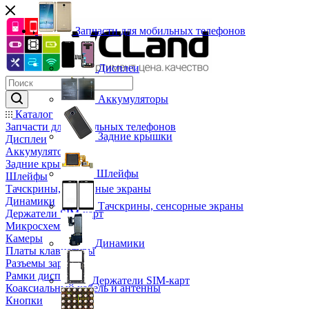
Запчасти для мобильных телефонов
Дисплеи
Аккумуляторы
Каталог
Запчасти для мобильных телефонов
Задние крышки
Дисплеи
Аккумуляторы
Задние крышки
Шлейфы
Шлейфы
Тачскрины, сенсорные экраны
Динамики
Тачскрины, сенсорные экраны
Держатели SIM-карт
Микросхемы
Камеры
Динамики
Платы клавиатуры
Разъемы зарядки
Рамки дисплея
Держатели SIM-карт
Коаксиальный кабель и антенны
Кнопки