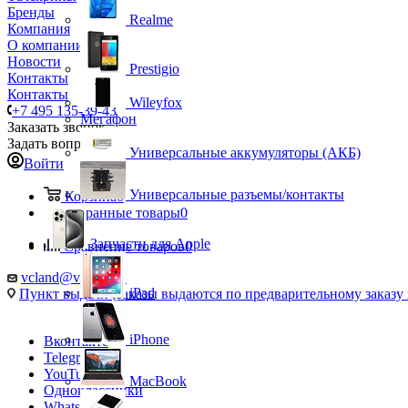
Бренды
Realme
Компания
О компании
Новости
Prestigio
Контакты
Контакты
Wileyfox
+7 495 135-39-43
Мегафон
Заказать звонок
Задать вопрос
Универсальные аккумуляторы (АКБ)
Войти
Универсальные разъемы/контакты
Корзина
0
Избранные товары
0
Запчасти для Apple
Сравнение товаров
0
vcland@vcland.ru
iPad
Пункт выдачи (заказы выдаются по предварительному заказу н
iPhone
Вконтакте
Telegram
YouTube
MacBook
Одноклассники
WhatsApp