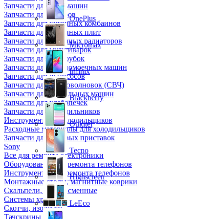
Запчасти для кофемашин
Запчасти для кулеров
OnePlus
Запчасти для кухонных комбаинов
Запчасти для кухонных плит
Запчасти для масляных радиаторов
Micromax
Запчасти для мультиварок
Запчасти для мясорубок
Запчасти для посудомоечных машин
Infinix
Запчасти для пылесосов
Запчасти для микроволновок (СВЧ)
Запчасти для стиральных машин
Blackberry
Запчасти для хлебопечек
Запчасти для холодильников
Инструмент для холодильщиков
Oukitel
Расходные материалы для холодильщиков
Запчасти для игровых приставок
Sony
Tecno
Все для ремонта электроники
Оборудование для ремонта телефонов
Инструменты для ремонта телефонов
Highscreen
Монтажные столы, магнитные коврики
Скальпели, лезвия сменные
Системы хранения
LeEco
Скотчи, изолента
Тачскрины