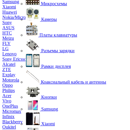
Samsung
Микросхемы
Xiaomi
Huawei
Nokia/Microsoft
Камеры
Sony
ASUS
HTC
Платы клавиатуры
Meizu
FLY
LG
Разъемы зарядки
Lenovo
Sony Ericsson
Alcatel
Рамки дисплея
ZTE
Explay
Motorola
Коаксиальный кабель и антенны
Oppo
Philips
Acer
Кнопки
Vivo
OnePlus
Samsung
Micromax
Infinix
Blackberry
Xiaomi
Oukitel