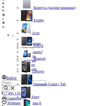
❄
❄
Корпуса (задние крышки)
❄
❄
❄
Explay
❅
❄
Acer
...
Каталог
О компании
ASUS
Бренды
Как заказать?
Доставка
Huawei
Гарантия
Новости
Контакты
Lenovo
Войти
Samsung Galaxy Tab
+7 495 135-39-43
Sony
Сравнение
0
Избранные товары
0