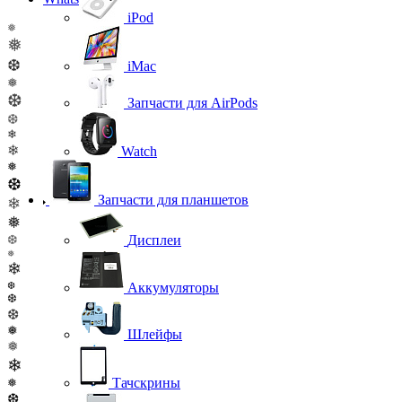
iPod
❅
❅
❆
iMac
❅
❆
Запчасти для AirPods
❆
❄
❄
Watch
❅
❆
Запчасти для планшетов
❄
❅
Дисплеи
❆
❅
❄
❆
Аккумуляторы
❆
❆
❅
Шлейфы
❅
❄
Тачскрины
❅
❆