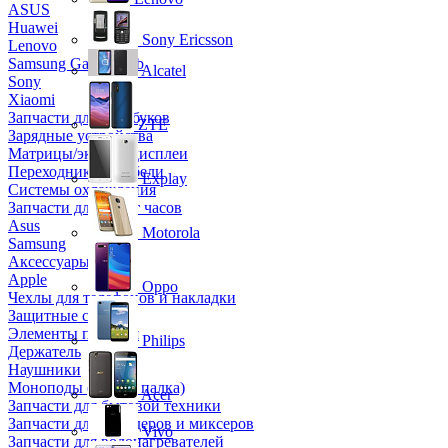
ASUS
Huawei
Sony Ericsson
Lenovo
Samsung Galaxy Tab
Alcatel
Sony
Xiaomi
Запчасти для ноутбуков
ZTE
Зарядные устройства
Матрицы/экраны/дисплеи
Переходники и кабели
Explay
Системы охлаждения
Запчасти для смарт часов
Asus
Motorola
Samsung
Аксессуары
Apple
Oppo
Чехлы для телефонов и накладки
Защитные стекла
Элементы питания
Philips
Держатель
Наушники
Моноподы (Селфи палка)
Acer
Запчасти для бытовой техники
Запчасти для блендеров и миксеров
Vivo
Запчасти для водонагревателей