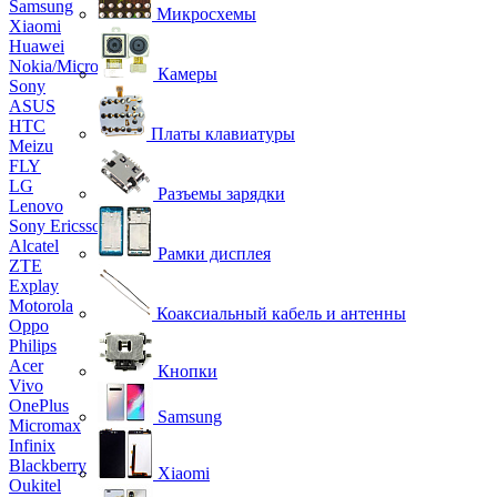
Samsung
Микросхемы
Xiaomi
Huawei
Nokia/Microsoft
Камеры
Sony
ASUS
HTC
Платы клавиатуры
Meizu
FLY
LG
Разъемы зарядки
Lenovo
Sony Ericsson
Alcatel
Рамки дисплея
ZTE
Explay
Motorola
Коаксиальный кабель и антенны
Oppo
Philips
Acer
Кнопки
Vivo
OnePlus
Samsung
Micromax
Infinix
Blackberry
Xiaomi
Oukitel