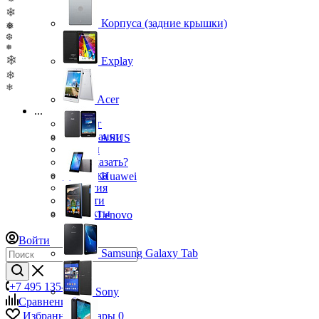
❄
Корпуса (задние крышки)
❅
❆
❅
❄
Explay
❄
❄
Acer
...
Каталог
О компании
ASUS
Бренды
Как заказать?
Доставка
Huawei
Гарантия
Новости
Контакты
Lenovo
Войти
Samsung Galaxy Tab
+7 495 135-39-43
Sony
Сравнение
0
Избранные товары
0