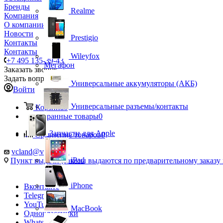
Бренды
Realme
Компания
О компании
Новости
Prestigio
Контакты
Контакты
Wileyfox
+7 495 135-39-43
Мегафон
Заказать звонок
Задать вопрос
Универсальные аккумуляторы (АКБ)
Войти
Универсальные разъемы/контакты
Корзина
0
Избранные товары
0
Запчасти для Apple
Сравнение товаров
0
vcland@vcland.ru
iPad
Пункт выдачи (заказы выдаются по предварительному заказу н
iPhone
Вконтакте
Telegram
YouTube
MacBook
Одноклассники
WhatsApp