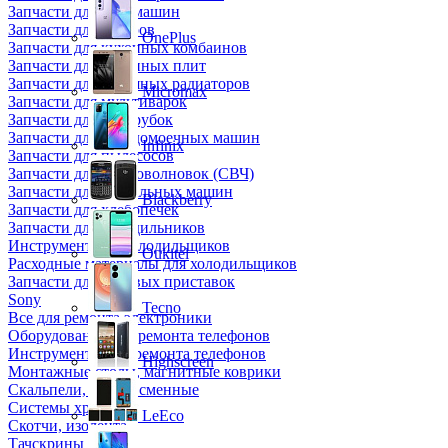
Запчасти для кофемашин
Запчасти для кулеров
OnePlus
Запчасти для кухонных комбаинов
Запчасти для кухонных плит
Запчасти для масляных радиаторов
Micromax
Запчасти для мультиварок
Запчасти для мясорубок
Запчасти для посудомоечных машин
Infinix
Запчасти для пылесосов
Запчасти для микроволновок (СВЧ)
Запчасти для стиральных машин
Blackberry
Запчасти для хлебопечек
Запчасти для холодильников
Инструмент для холодильщиков
Oukitel
Расходные материалы для холодильщиков
Запчасти для игровых приставок
Sony
Tecno
Все для ремонта электроники
Оборудование для ремонта телефонов
Инструменты для ремонта телефонов
Highscreen
Монтажные столы, магнитные коврики
Скальпели, лезвия сменные
Системы хранения
LeEco
Скотчи, изолента
Тачскрины