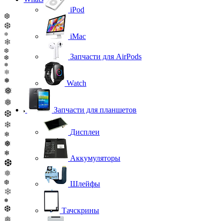
iPod
❆
❆
❄
iMac
❄
❆
Запчасти для AirPods
❆
❅
❄
❅
Watch
❅
❅
Запчасти для планшетов
❆
❄
Дисплеи
❄
❅
❄
Аккумуляторы
❆
❅
❆
Шлейфы
❄
❅
❆
Тачскрины
❅