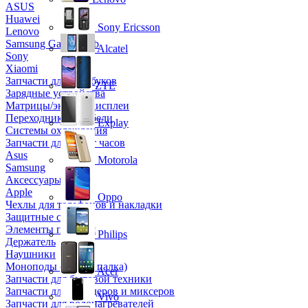
ASUS
Huawei
Sony Ericsson
Lenovo
Samsung Galaxy Tab
Alcatel
Sony
Xiaomi
Запчасти для ноутбуков
ZTE
Зарядные устройства
Матрицы/экраны/дисплеи
Переходники и кабели
Explay
Системы охлаждения
Запчасти для смарт часов
Asus
Motorola
Samsung
Аксессуары
Apple
Oppo
Чехлы для телефонов и накладки
Защитные стекла
Элементы питания
Philips
Держатель
Наушники
Моноподы (Селфи палка)
Acer
Запчасти для бытовой техники
Запчасти для блендеров и миксеров
Vivo
Запчасти для водонагревателей