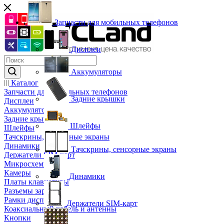
Запчасти для мобильных телефонов
Дисплеи
Аккумуляторы
Каталог
Запчасти для мобильных телефонов
Задние крышки
Дисплеи
Аккумуляторы
Задние крышки
Шлейфы
Шлейфы
Тачскрины, сенсорные экраны
Динамики
Тачскрины, сенсорные экраны
Держатели SIM-карт
Микросхемы
Камеры
Динамики
Платы клавиатуры
Разъемы зарядки
Рамки дисплея
Держатели SIM-карт
Коаксиальный кабель и антенны
Кнопки