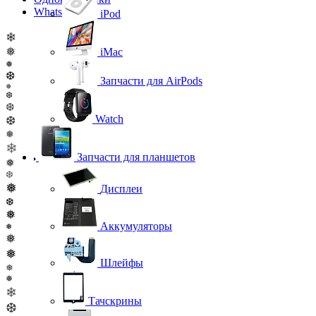
WhatsApp
iPod
❄
❅
iMac
❅
❆
Запчасти для AirPods
❅
❆
❆
Watch
❆
❅
❄
Запчасти для планшетов
❅
❆
❅
Дисплеи
❆
❅
Аккумуляторы
❅
❅
❅
Шлейфы
❅
❅
❄
Тачскрины
❆