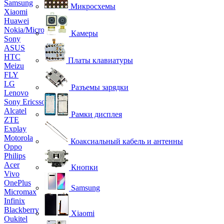
Samsung
Микросхемы
Xiaomi
Huawei
Nokia/Microsoft
Камеры
Sony
ASUS
HTC
Платы клавиатуры
Meizu
FLY
LG
Разъемы зарядки
Lenovo
Sony Ericsson
Alcatel
Рамки дисплея
ZTE
Explay
Motorola
Коаксиальный кабель и антенны
Oppo
Philips
Acer
Кнопки
Vivo
OnePlus
Samsung
Micromax
Infinix
Blackberry
Xiaomi
Oukitel