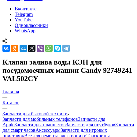
Вконтакте
Telegram
YouTube
Одноклассники
WhatsApp
Клапан залива воды КЭН для
посудомоечных машин Candy 92749241
VAL502CY
Главная
—
Каталог
—
Запчасти для бытовой техники
Запчасти для мобильных телефонов
Запчасти для
Apple
Запчасти для планшетов
Запчасти для ноутбуков
Запчасти
для смарт часов
Аксессуары
Запчасти для игровых
приставок
Все для ремонта электроники
Тачскрины