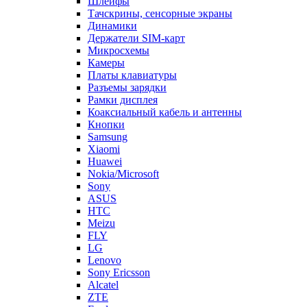
Шлейфы
Тачскрины, сенсорные экраны
Динамики
Держатели SIM-карт
Микросхемы
Камеры
Платы клавиатуры
Разъемы зарядки
Рамки дисплея
Коаксиальный кабель и антенны
Кнопки
Samsung
Xiaomi
Huawei
Nokia/Microsoft
Sony
ASUS
HTC
Meizu
FLY
LG
Lenovo
Sony Ericsson
Alcatel
ZTE