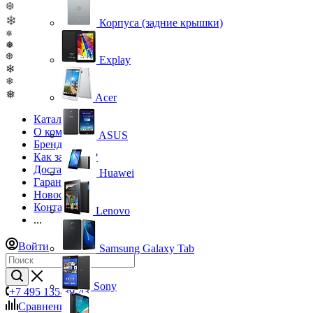
❆
❄
Корпуса (задние крышки)
❅
❅
❆
Explay
❄
❄
❅
Acer
Каталог
О компании
ASUS
Бренды
Как заказать?
Доставка
Huawei
Гарантия
Новости
Контакты
Lenovo
...
Войти
Samsung Galaxy Tab
Sony
+7 495 135-39-43
Сравнение
0