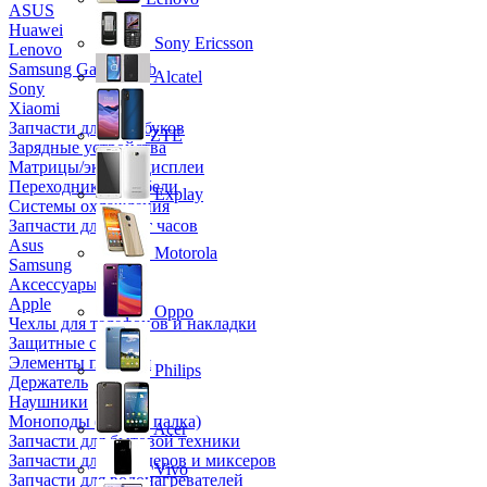
ASUS
Huawei
Sony Ericsson
Lenovo
Samsung Galaxy Tab
Alcatel
Sony
Xiaomi
Запчасти для ноутбуков
ZTE
Зарядные устройства
Матрицы/экраны/дисплеи
Переходники и кабели
Explay
Системы охлаждения
Запчасти для смарт часов
Asus
Motorola
Samsung
Аксессуары
Apple
Oppo
Чехлы для телефонов и накладки
Защитные стекла
Элементы питания
Philips
Держатель
Наушники
Моноподы (Селфи палка)
Acer
Запчасти для бытовой техники
Запчасти для блендеров и миксеров
Vivo
Запчасти для водонагревателей