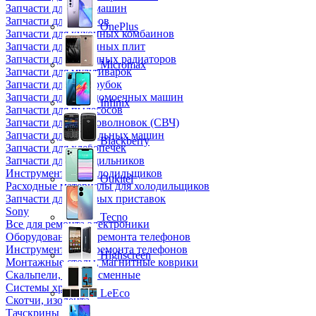
Запчасти для кофемашин
Запчасти для кулеров
OnePlus
Запчасти для кухонных комбаинов
Запчасти для кухонных плит
Запчасти для масляных радиаторов
Micromax
Запчасти для мультиварок
Запчасти для мясорубок
Запчасти для посудомоечных машин
Infinix
Запчасти для пылесосов
Запчасти для микроволновок (СВЧ)
Запчасти для стиральных машин
Blackberry
Запчасти для хлебопечек
Запчасти для холодильников
Инструмент для холодильщиков
Oukitel
Расходные материалы для холодильщиков
Запчасти для игровых приставок
Sony
Tecno
Все для ремонта электроники
Оборудование для ремонта телефонов
Инструменты для ремонта телефонов
Highscreen
Монтажные столы, магнитные коврики
Скальпели, лезвия сменные
Системы хранения
LeEco
Скотчи, изолента
Тачскрины