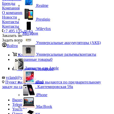
Бренды
Realme
Компания
О компании
Новости
Prestigio
Контакты
Контакты
Wileyfox
+7 495 135-39-43
Мегафон
Заказать звонок
Задать вопрос
Универсальные аккумуляторы (АКБ)
Войти
Универсальные разъемы/контакты
Корзина
0
Избранные товары
0
Запчасти для Apple
Сравнение товаров
0
vcland@vcland.ru
iPad
Пункт выдачи (заказы выдаются по предварительному
заказу на сайте), ул. Кантемировская 59а
iPhone
Вконтакте
Telegram
MacBook
YouTube
Одноклассники