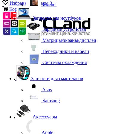
Избранные товары
0
Xiaomi
Корзина
0
Запчасти для ноутбуков
Зарядные устройства
Матрицы/экраны/дисплеи
Переходники и кабели
Системы охлаждения
Запчасти для смарт часов
Asus
Samsung
Аксессуары
Apple