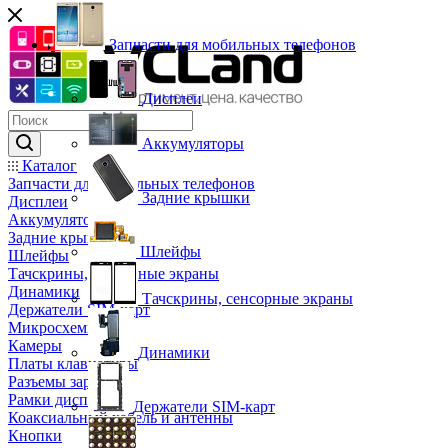
Запчасти для мобильных телефонов
Дисплеи
Аккумуляторы
Каталог
Запчасти для мобильных телефонов
Задние крышки
Дисплеи
Аккумуляторы
Задние крышки
Шлейфы
Шлейфы
Тачскрины, сенсорные экраны
Динамики
Тачскрины, сенсорные экраны
Держатели SIM-карт
Микросхемы
Камеры
Динамики
Платы клавиатуры
Разъемы зарядки
Рамки дисплея
Держатели SIM-карт
Коаксиальный кабель и антенны
Кнопки