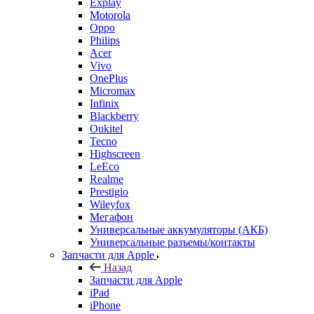
Explay
Motorola
Oppo
Philips
Acer
Vivo
OnePlus
Micromax
Infinix
Blackberry
Oukitel
Tecno
Highscreen
LeEco
Realme
Prestigio
Wileyfox
Мегафон
Универсальные аккумуляторы (АКБ)
Универсальные разъемы/контакты
Запчасти для Apple
Назад
Запчасти для Apple
iPad
iPhone