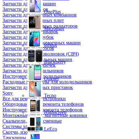
Запчасти для кофемашин
Запчасти для кулеров
OnePlus
Запчасти для кухонных комбаинов
Запчасти для кухонных плит
Запчасти для масляных радиаторов
Micromax
Запчасти для мультиварок
Запчасти для мясорубок
Запчасти для посудомоечных машин
Infinix
Запчасти для пылесосов
Запчасти для микроволновок (СВЧ)
Запчасти для стиральных машин
Blackberry
Запчасти для хлебопечек
Запчасти для холодильников
Инструмент для холодильщиков
Oukitel
Расходные материалы для холодильщиков
Запчасти для игровых приставок
Sony
Tecno
Все для ремонта электроники
Оборудование для ремонта телефонов
Инструменты для ремонта телефонов
Highscreen
Монтажные столы, магнитные коврики
Скальпели, лезвия сменные
Системы хранения
LeEco
Скотчи, изолента
Тачскрины