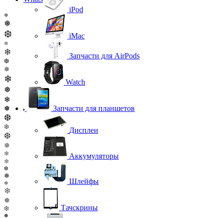
iPod
❄
❅
❆
iMac
❄
❄
Запчасти для AirPods
❆
❅
❄
Watch
❅
❄
❅
Запчасти для планшетов
❆
❆
Дисплеи
❆
❅
❄
Аккумуляторы
❄
❆
❅
Шлейфы
❄
❄
❅
Тачскрины
❆
❅