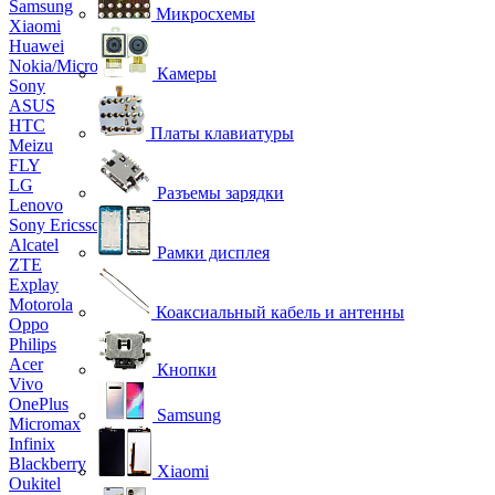
Samsung
Микросхемы
Xiaomi
Huawei
Nokia/Microsoft
Камеры
Sony
ASUS
HTC
Платы клавиатуры
Meizu
FLY
LG
Разъемы зарядки
Lenovo
Sony Ericsson
Alcatel
Рамки дисплея
ZTE
Explay
Motorola
Коаксиальный кабель и антенны
Oppo
Philips
Acer
Кнопки
Vivo
OnePlus
Samsung
Micromax
Infinix
Blackberry
Xiaomi
Oukitel