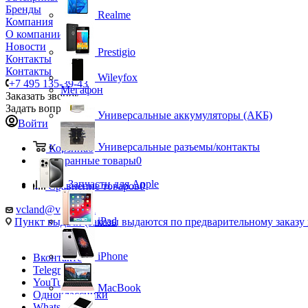
Бренды
Realme
Компания
О компании
Новости
Prestigio
Контакты
Контакты
Wileyfox
+7 495 135-39-43
Мегафон
Заказать звонок
Задать вопрос
Универсальные аккумуляторы (АКБ)
Войти
Универсальные разъемы/контакты
Корзина
0
Избранные товары
0
Запчасти для Apple
Сравнение товаров
0
vcland@vcland.ru
iPad
Пункт выдачи (заказы выдаются по предварительному заказу н
iPhone
Вконтакте
Telegram
YouTube
MacBook
Одноклассники
WhatsApp