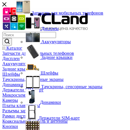
Запчасти для мобильных телефонов
Дисплеи
Аккумуляторы
Каталог
Запчасти для мобильных телефонов
Задние крышки
Дисплеи
Аккумуляторы
Задние крышки
Шлейфы
Шлейфы
Тачскрины, сенсорные экраны
Динамики
Тачскрины, сенсорные экраны
Держатели SIM-карт
Микросхемы
Камеры
Динамики
Платы клавиатуры
Разъемы зарядки
Рамки дисплея
Держатели SIM-карт
Коаксиальный кабель и антенны
Кнопки