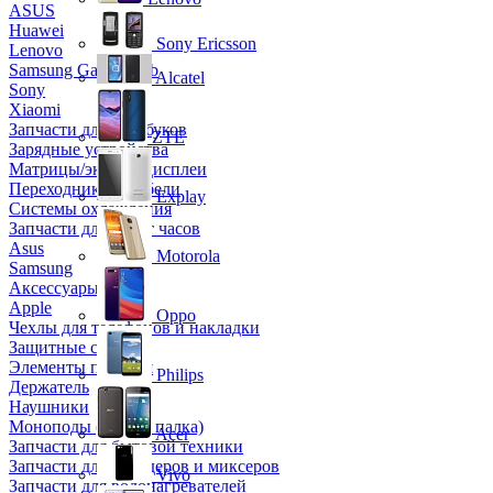
ASUS
Huawei
Sony Ericsson
Lenovo
Samsung Galaxy Tab
Alcatel
Sony
Xiaomi
Запчасти для ноутбуков
ZTE
Зарядные устройства
Матрицы/экраны/дисплеи
Переходники и кабели
Explay
Системы охлаждения
Запчасти для смарт часов
Asus
Motorola
Samsung
Аксессуары
Apple
Oppo
Чехлы для телефонов и накладки
Защитные стекла
Элементы питания
Philips
Держатель
Наушники
Моноподы (Селфи палка)
Acer
Запчасти для бытовой техники
Запчасти для блендеров и миксеров
Vivo
Запчасти для водонагревателей