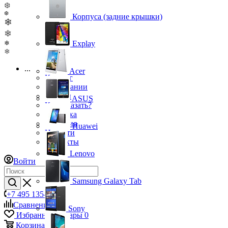
❆
❆
Корпуса (задние крышки)
❄
❄
❄
Explay
❄
...
Acer
Каталог
О компании
Бренды
ASUS
Как заказать?
Доставка
Гарантия
Huawei
Новости
Контакты
Lenovo
Войти
Samsung Galaxy Tab
+7 495 135-39-43
Сравнение
0
Sony
Избранные товары
0
Корзина
0