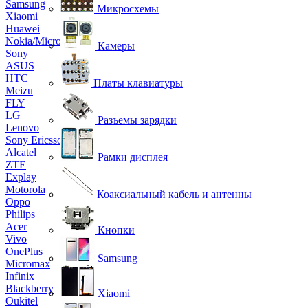
Samsung
Микросхемы
Xiaomi
Huawei
Nokia/Microsoft
Камеры
Sony
ASUS
HTC
Платы клавиатуры
Meizu
FLY
LG
Разъемы зарядки
Lenovo
Sony Ericsson
Alcatel
Рамки дисплея
ZTE
Explay
Motorola
Коаксиальный кабель и антенны
Oppo
Philips
Acer
Кнопки
Vivo
OnePlus
Samsung
Micromax
Infinix
Blackberry
Xiaomi
Oukitel