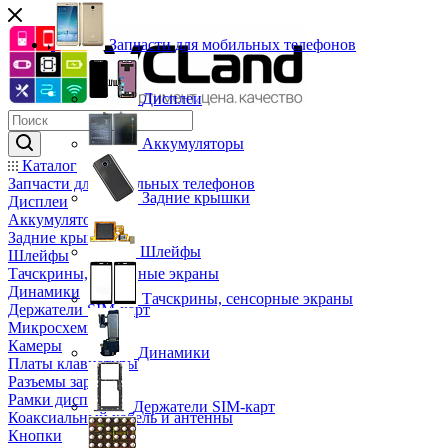
Запчасти для мобильных телефонов
Дисплеи
Аккумуляторы
Каталог
Запчасти для мобильных телефонов
Задние крышки
Дисплеи
Аккумуляторы
Задние крышки
Шлейфы
Шлейфы
Тачскрины, сенсорные экраны
Динамики
Тачскрины, сенсорные экраны
Держатели SIM-карт
Микросхемы
Камеры
Динамики
Платы клавиатуры
Разъемы зарядки
Рамки дисплея
Держатели SIM-карт
Коаксиальный кабель и антенны
Кнопки