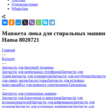
WhatsApp
Манжета люка для стиральных машин
Hansa 8020721
Главная
—
Каталог
—
Запчасти для бытовой техники
Запчасти для мобильных телефонов
Запчасти для
Apple
Запчасти для планшетов
Запчасти для ноутбуков
Запчасти
для смарт часов
Аксессуары
Запчасти для игровых
приставок
Все для ремонта электроники
Тачскрины
—
Запчасти для стиральных машин
Запчасти для блендеров и миксеров
Запчасти для
водонагревателей
Запчасти для кофемашин
Запчасти для
кулеров
Запчасти для кухонных комбаинов
Запчасти для
кухонных плит
Запчасти для масляных радиаторов
Запчасти
для мультиварок
Запчасти для мясорубок
Запчасти для