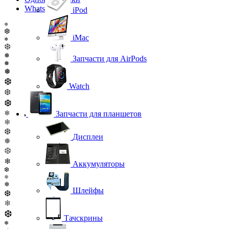
WhatsApp
iPod
❅
❆
iMac
❅
❆
❅
Запчасти для AirPods
❅
❅
❆
Watch
❆
❆
❄
Запчасти для планшетов
❄
❆
Дисплеи
❅
❆
❄
Аккумуляторы
❆
❅
❅
Шлейфы
❆
❄
❆
Тачскрины
❄