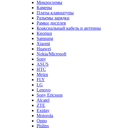
Платы клавиатуры
Разъемы зарядки
Рамки дисплея
Коаксиальный кабель и антенны
Кнопки
Samsung
Xiaomi
Huawei
Nokia/Microsoft
Sony
ASUS
HTC
Meizu
FLY
LG
Lenovo
Sony Ericsson
Alcatel
ZTE
Explay
Motorola
Oppo
Philips
Acer
Vivo