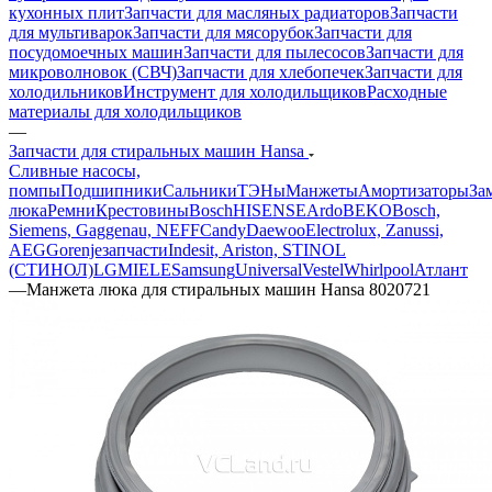
посудомоечных машин
Запчасти для пылесосов
Запчасти для
микроволновок (СВЧ)
Запчасти для хлебопечек
Запчасти для
холодильников
Инструмент для холодильщиков
Расходные
материалы для холодильщиков
—
Запчасти для стиральных машин Hansa
Сливные насосы,
помпы
Подшипники
Сальники
ТЭНы
Манжеты
Амортизаторы
За
люка
Ремни
Крестовины
Bosch
HISENSE
Ardo
BEKO
Bosch,
Siemens, Gaggenau, NEFF
Candy
Daewoo
Electrolux, Zanussi,
AEG
Gorenje
запчасти
Indesit, Ariston, STINOL
(СТИНОЛ)
LG
MIELE
Samsung
Universal
Vestel
Whirlpool
Атлант
—
Манжета люка для стиральных машин Hansa 8020721