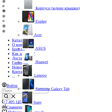
❅
❆
Корпуса (задние крышки)
❅
❄
❄
Explay
❄
❄
Acer
Каталог
О компании
ASUS
Бренды
Как заказать?
Доставка
Huawei
Гарантия
Новости
Контакты
Lenovo
...
Войти
Samsung Galaxy Tab
+7 495 135-39-43
Sony
Сравнение
0