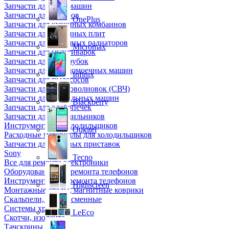
Запчасти для кофемашин
Запчасти для кулеров
OnePlus
Запчасти для кухонных комбаинов
Запчасти для кухонных плит
Запчасти для масляных радиаторов
Micromax
Запчасти для мультиварок
Запчасти для мясорубок
Запчасти для посудомоечных машин
Infinix
Запчасти для пылесосов
Запчасти для микроволновок (СВЧ)
Запчасти для стиральных машин
Blackberry
Запчасти для хлебопечек
Запчасти для холодильников
Инструмент для холодильщиков
Oukitel
Расходные материалы для холодильщиков
Запчасти для игровых приставок
Sony
Tecno
Все для ремонта электроники
Оборудование для ремонта телефонов
Инструменты для ремонта телефонов
Highscreen
Монтажные столы, магнитные коврики
Скальпели, лезвия сменные
Системы хранения
LeEco
Скотчи, изолента
Тачскрины