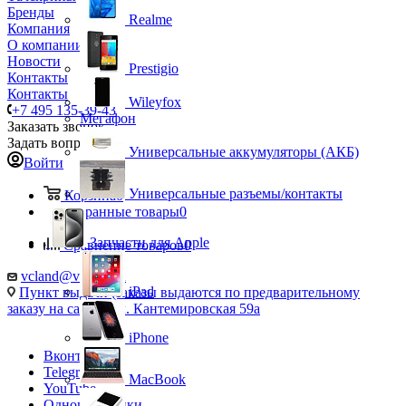
Бренды
Realme
Компания
О компании
Новости
Prestigio
Контакты
Контакты
Wileyfox
+7 495 135-39-43
Мегафон
Заказать звонок
Задать вопрос
Универсальные аккумуляторы (АКБ)
Войти
Универсальные разъемы/контакты
Корзина
0
Избранные товары
0
Запчасти для Apple
Сравнение товаров
0
vcland@vcland.ru
iPad
Пункт выдачи (заказы выдаются по предварительному
заказу на сайте), ул. Кантемировская 59а
iPhone
Вконтакте
Telegram
MacBook
YouTube
Одноклассники