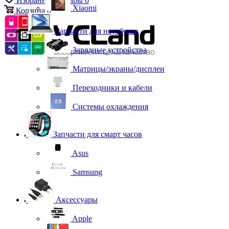
Избранные товары
0
Xiaomi
Корзина
0
Запчасти для ноутбуков
Зарядные устройства
Матрицы/экраны/дисплеи
Переходники и кабели
Системы охлаждения
Запчасти для смарт часов
Asus
Samsung
Аксессуары
Apple