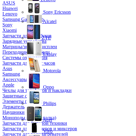
ASUS
Huawei
Sony Ericsson
Lenovo
Samsung Galaxy Tab
Alcatel
Sony
Xiaomi
Запчасти для ноутбуков
ZTE
Зарядные устройства
Матрицы/экраны/дисплеи
Переходники и кабели
Explay
Системы охлаждения
Запчасти для смарт часов
Asus
Motorola
Samsung
Аксессуары
Apple
Oppo
Чехлы для телефонов и накладки
Защитные стекла
Элементы питания
Philips
Держатель
Наушники
Моноподы (Селфи палка)
Acer
Запчасти для бытовой техники
Запчасти для блендеров и миксеров
Vivo
Запчасти для водонагревателей