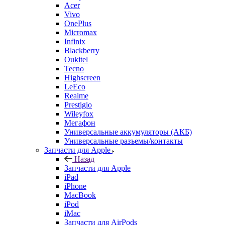
OnePlus
Micromax
Infinix
Blackberry
Oukitel
Tecno
Highscreen
LeEco
Realme
Prestigio
Wileyfox
Мегафон
Универсальные аккумуляторы (АКБ)
Универсальные разъемы/контакты
Запчасти для Apple
Назад
Запчасти для Apple
iPad
iPhone
MacBook
iPod
iMac
Запчасти для AirPods
Watch