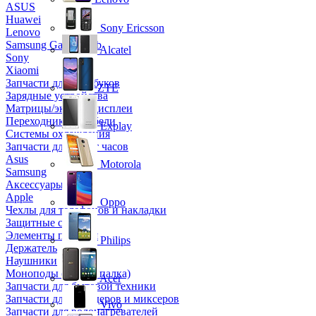
ASUS
Huawei
Sony Ericsson
Lenovo
Samsung Galaxy Tab
Alcatel
Sony
Xiaomi
Запчасти для ноутбуков
ZTE
Зарядные устройства
Матрицы/экраны/дисплеи
Переходники и кабели
Explay
Системы охлаждения
Запчасти для смарт часов
Asus
Motorola
Samsung
Аксессуары
Apple
Oppo
Чехлы для телефонов и накладки
Защитные стекла
Элементы питания
Philips
Держатель
Наушники
Моноподы (Селфи палка)
Acer
Запчасти для бытовой техники
Запчасти для блендеров и миксеров
Vivo
Запчасти для водонагревателей