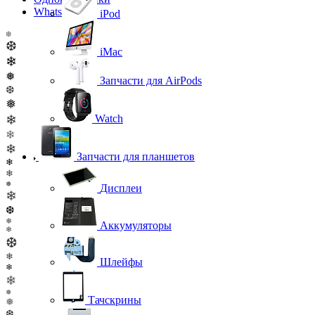
WhatsApp
iPod
❆
❆
iMac
❄
❅
Запчасти для AirPods
❆
❅
❄
Watch
❄
❄
Запчасти для планшетов
❄
❄
❅
Дисплеи
❄
❆
❅
Аккумуляторы
❄
❆
❄
Шлейфы
❄
❄
❅
Тачскрины
❅
❆