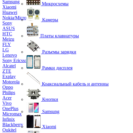
Samsung
Микросхемы
Xiaomi
Huawei
Nokia/Microsoft
Камеры
Sony
ASUS
HTC
Платы клавиатуры
Meizu
FLY
LG
Разъемы зарядки
Lenovo
Sony Ericsson
Alcatel
Рамки дисплея
ZTE
Explay
Motorola
Коаксиальный кабель и антенны
Oppo
Philips
Acer
Кнопки
Vivo
OnePlus
Samsung
Micromax
Infinix
Blackberry
Xiaomi
Oukitel