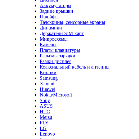
Аккумуляторы
Задние крышки
Шлейфы
Тачскрины, сенсорные экраны
Динамики
Держатели SIM-карт
Микросхемы
Камеры
Платы клавиатуры
Разъемы зарядки
Рамки дисплея
Коаксиальный кабель и антенны
Кнопки
Samsung
Xiaomi
Huawei
Nokia/Microsoft
Sony
ASUS
HTC
Meizu
FLY
LG
Lenovo
Sony Ericsson