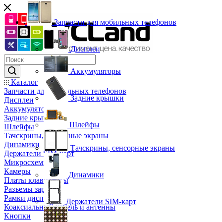
Запчасти для мобильных телефонов
Дисплеи
Аккумуляторы
Каталог
Запчасти для мобильных телефонов
Задние крышки
Дисплеи
Аккумуляторы
Задние крышки
Шлейфы
Шлейфы
Тачскрины, сенсорные экраны
Динамики
Тачскрины, сенсорные экраны
Держатели SIM-карт
Микросхемы
Камеры
Динамики
Платы клавиатуры
Разъемы зарядки
Рамки дисплея
Держатели SIM-карт
Коаксиальный кабель и антенны
Кнопки