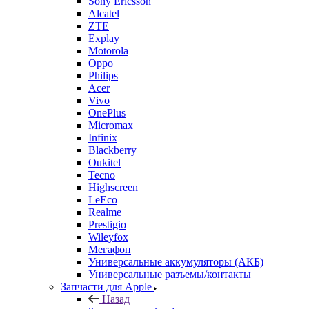
Alcatel
ZTE
Explay
Motorola
Oppo
Philips
Acer
Vivo
OnePlus
Micromax
Infinix
Blackberry
Oukitel
Tecno
Highscreen
LeEco
Realme
Prestigio
Wileyfox
Мегафон
Универсальные аккумуляторы (АКБ)
Универсальные разъемы/контакты
Запчасти для Apple
Назад
Запчасти для Apple