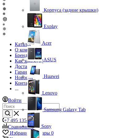
❆
❅
Корпуса (задние крышки)
❅
❆
❅
Explay
❅
❅
Acer
Каталог
О компании
Бренды
ASUS
Как заказать?
Доставка
Гарантия
Huawei
Новости
Контакты
...
Lenovo
Войти
Samsung Galaxy Tab
+7 495 135-39-43
Sony
Сравнение
0
Избранные товары
0