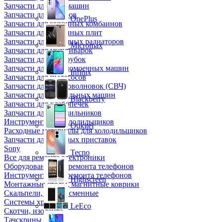
Запчасти для кофемашин
Запчасти для кулеров
OnePlus
Запчасти для кухонных комбаинов
Запчасти для кухонных плит
Запчасти для масляных радиаторов
Micromax
Запчасти для мультиварок
Запчасти для мясорубок
Запчасти для посудомоечных машин
Infinix
Запчасти для пылесосов
Запчасти для микроволновок (СВЧ)
Запчасти для стиральных машин
Blackberry
Запчасти для хлебопечек
Запчасти для холодильников
Инструмент для холодильщиков
Oukitel
Расходные материалы для холодильщиков
Запчасти для игровых приставок
Sony
Tecno
Все для ремонта электроники
Оборудование для ремонта телефонов
Инструменты для ремонта телефонов
Highscreen
Монтажные столы, магнитные коврики
Скальпели, лезвия сменные
Системы хранения
LeEco
Скотчи, изолента
Тачскрины