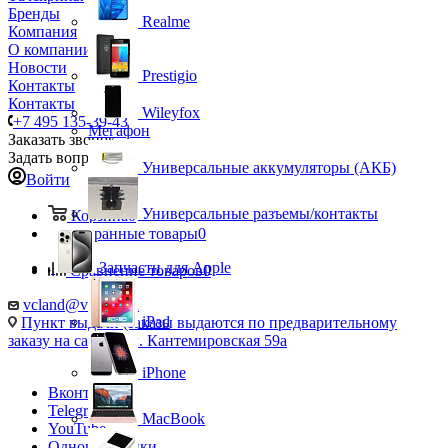
Бренды
Realme
Компания
О компании
Новости
Prestigio
Контакты
Контакты
Wileyfox
+7 495 135-39-43
Мегафон
Заказать звонок
Задать вопрос
Универсальные аккумуляторы (АКБ)
Войти
Универсальные разъемы/контакты
Корзина
0
Избранные товары
0
Запчасти для Apple
Сравнение товаров
0
vcland@vcland.ru
iPad
Пункт выдачи (заказы выдаются по предварительному
заказу на сайте), ул. Кантемировская 59а
iPhone
Вконтакте
Telegram
MacBook
YouTube
Одноклассники