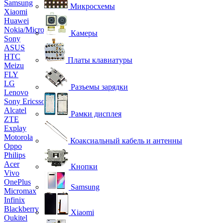
Samsung
Микросхемы
Xiaomi
Huawei
Nokia/Microsoft
Камеры
Sony
ASUS
HTC
Платы клавиатуры
Meizu
FLY
LG
Разъемы зарядки
Lenovo
Sony Ericsson
Alcatel
Рамки дисплея
ZTE
Explay
Motorola
Коаксиальный кабель и антенны
Oppo
Philips
Acer
Кнопки
Vivo
OnePlus
Samsung
Micromax
Infinix
Blackberry
Xiaomi
Oukitel