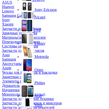
ASUS
Huawei
Sony Ericsson
Lenovo
Samsung Galaxy Tab
Alcatel
Sony
Xiaomi
Запчасти для ноутбуков
ZTE
Зарядные устройства
Матрицы/экраны/дисплеи
Переходники и кабели
Explay
Системы охлаждения
Запчасти для смарт часов
Asus
Motorola
Samsung
Аксессуары
Apple
Oppo
Чехлы для телефонов и накладки
Защитные стекла
Элементы питания
Philips
Держатель
Наушники
Моноподы (Селфи палка)
Acer
Запчасти для бытовой техники
Запчасти для блендеров и миксеров
Vivo
Запчасти для водонагревателей