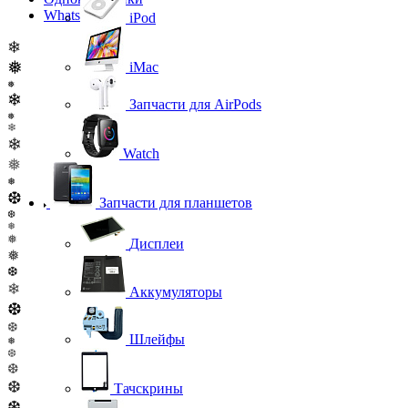
WhatsApp
iPod
❄
❅
iMac
❅
❄
Запчасти для AirPods
❅
❄
❄
Watch
❅
❅
❆
Запчасти для планшетов
❆
❅
❅
Дисплеи
❅
❆
❄
Аккумуляторы
❆
❆
Шлейфы
❅
❆
❆
❆
Тачскрины
❆