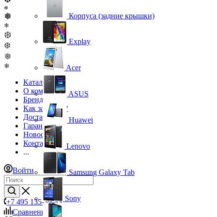
❄
❅
Корпуса (задние крышки)
❄
❆
Explay
❆
❅
❄
Acer
Каталог
О компании
ASUS
Бренды
Как заказать?
Доставка
Huawei
Гарантия
Новости
Контакты
Lenovo
...
Войти
Samsung Galaxy Tab
Sony
+7 495 135-39-43
Сравнение
0