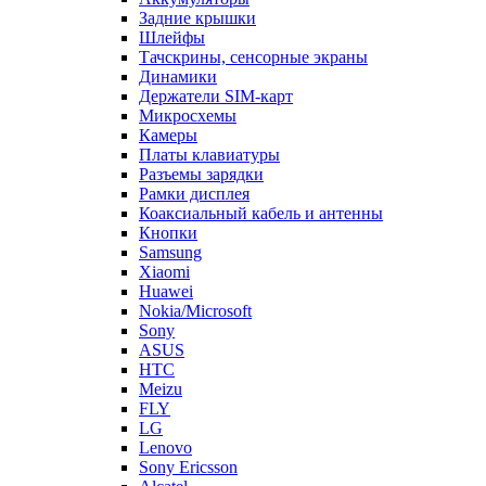
Задние крышки
Шлейфы
Тачскрины, сенсорные экраны
Динамики
Держатели SIM-карт
Микросхемы
Камеры
Платы клавиатуры
Разъемы зарядки
Рамки дисплея
Коаксиальный кабель и антенны
Кнопки
Samsung
Xiaomi
Huawei
Nokia/Microsoft
Sony
ASUS
HTC
Meizu
FLY
LG
Lenovo
Sony Ericsson