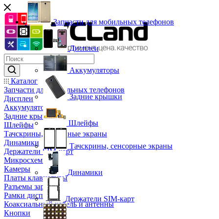
Запчасти для мобильных телефонов
Дисплеи
Аккумуляторы
Каталог
Запчасти для мобильных телефонов
Задние крышки
Дисплеи
Аккумуляторы
Задние крышки
Шлейфы
Шлейфы
Тачскрины, сенсорные экраны
Динамики
Тачскрины, сенсорные экраны
Держатели SIM-карт
Микросхемы
Камеры
Динамики
Платы клавиатуры
Разъемы зарядки
Рамки дисплея
Держатели SIM-карт
Коаксиальный кабель и антенны
Кнопки