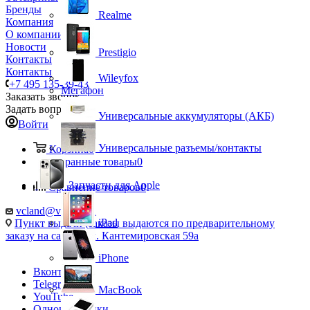
Бренды
Realme
Компания
О компании
Новости
Prestigio
Контакты
Контакты
Wileyfox
+7 495 135-39-43
Мегафон
Заказать звонок
Задать вопрос
Универсальные аккумуляторы (АКБ)
Войти
Универсальные разъемы/контакты
Корзина
0
Избранные товары
0
Запчасти для Apple
Сравнение товаров
0
vcland@vcland.ru
iPad
Пункт выдачи (заказы выдаются по предварительному
заказу на сайте), ул. Кантемировская 59а
iPhone
Вконтакте
Telegram
MacBook
YouTube
Одноклассники