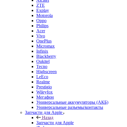
Alcatel
ZTE
Explay
Motorola
Oppo
Philips
Acer
Vivo
OnePlus
Micromax
Infinix
Blackberry
Oukitel
Tecno
Highscreen
LeEco
Realme
Prestigio
Wileyfox
Мегафон
Универсальные аккумуляторы (АКБ)
Универсальные разъемы/контакты
Запчасти для Apple
Назад
Запчасти для Apple