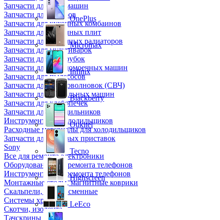
Запчасти для кофемашин
Запчасти для кулеров
OnePlus
Запчасти для кухонных комбаинов
Запчасти для кухонных плит
Запчасти для масляных радиаторов
Micromax
Запчасти для мультиварок
Запчасти для мясорубок
Запчасти для посудомоечных машин
Infinix
Запчасти для пылесосов
Запчасти для микроволновок (СВЧ)
Запчасти для стиральных машин
Blackberry
Запчасти для хлебопечек
Запчасти для холодильников
Инструмент для холодильщиков
Oukitel
Расходные материалы для холодильщиков
Запчасти для игровых приставок
Sony
Tecno
Все для ремонта электроники
Оборудование для ремонта телефонов
Инструменты для ремонта телефонов
Highscreen
Монтажные столы, магнитные коврики
Скальпели, лезвия сменные
Системы хранения
LeEco
Скотчи, изолента
Тачскрины