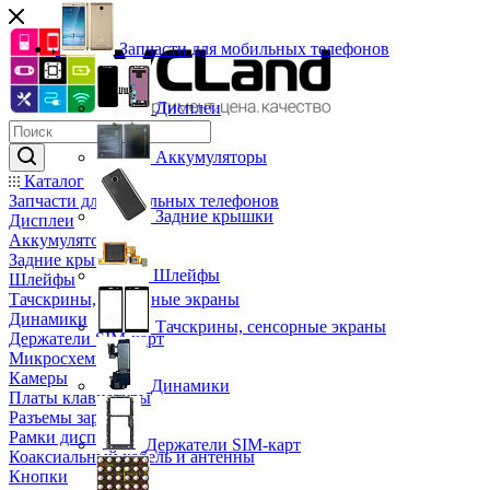
Запчасти для мобильных телефонов
Дисплеи
Аккумуляторы
Каталог
Запчасти для мобильных телефонов
Задние крышки
Дисплеи
Аккумуляторы
Задние крышки
Шлейфы
Шлейфы
Тачскрины, сенсорные экраны
Динамики
Тачскрины, сенсорные экраны
Держатели SIM-карт
Микросхемы
Камеры
Динамики
Платы клавиатуры
Разъемы зарядки
Рамки дисплея
Держатели SIM-карт
Коаксиальный кабель и антенны
Кнопки