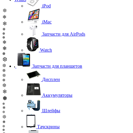
iPod
❅
❄
iMac
❄
❄
Запчасти для AirPods
❆
❆
❄
❄
Watch
❆
❆
❆
Запчасти для планшетов
❆
❆
Дисплеи
❆
❆
❄
Аккумуляторы
❅
❆
❄
Шлейфы
❆
❆
❅
Тачскрины
❆
❆