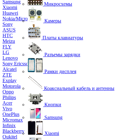
Samsung
Микросхемы
Xiaomi
Huawei
Nokia/Microsoft
Камеры
Sony
ASUS
HTC
Платы клавиатуры
Meizu
FLY
LG
Разъемы зарядки
Lenovo
Sony Ericsson
Alcatel
Рамки дисплея
ZTE
Explay
Motorola
Коаксиальный кабель и антенны
Oppo
Philips
Acer
Кнопки
Vivo
OnePlus
Samsung
Micromax
Infinix
Blackberry
Xiaomi
Oukitel