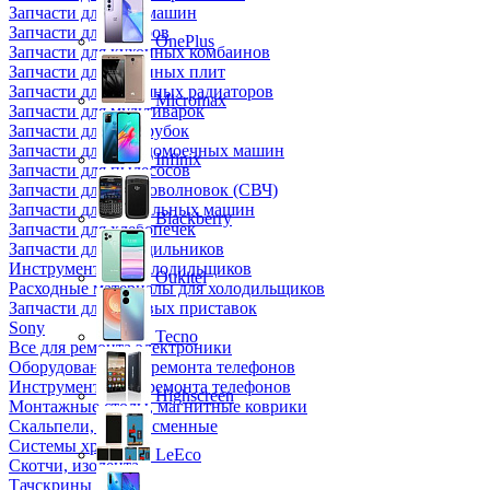
Запчасти для кофемашин
Запчасти для кулеров
OnePlus
Запчасти для кухонных комбаинов
Запчасти для кухонных плит
Запчасти для масляных радиаторов
Micromax
Запчасти для мультиварок
Запчасти для мясорубок
Запчасти для посудомоечных машин
Infinix
Запчасти для пылесосов
Запчасти для микроволновок (СВЧ)
Запчасти для стиральных машин
Blackberry
Запчасти для хлебопечек
Запчасти для холодильников
Инструмент для холодильщиков
Oukitel
Расходные материалы для холодильщиков
Запчасти для игровых приставок
Sony
Tecno
Все для ремонта электроники
Оборудование для ремонта телефонов
Инструменты для ремонта телефонов
Highscreen
Монтажные столы, магнитные коврики
Скальпели, лезвия сменные
Системы хранения
LeEco
Скотчи, изолента
Тачскрины