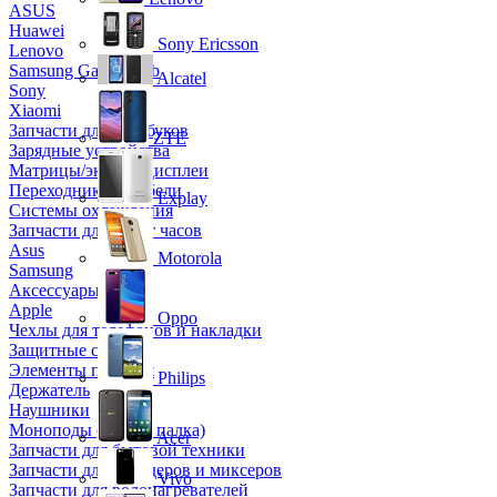
ASUS
Huawei
Sony Ericsson
Lenovo
Samsung Galaxy Tab
Alcatel
Sony
Xiaomi
Запчасти для ноутбуков
ZTE
Зарядные устройства
Матрицы/экраны/дисплеи
Переходники и кабели
Explay
Системы охлаждения
Запчасти для смарт часов
Asus
Motorola
Samsung
Аксессуары
Apple
Oppo
Чехлы для телефонов и накладки
Защитные стекла
Элементы питания
Philips
Держатель
Наушники
Моноподы (Селфи палка)
Acer
Запчасти для бытовой техники
Запчасти для блендеров и миксеров
Vivo
Запчасти для водонагревателей