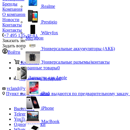
Бренды
Realme
Компания
О компании
Новости
Prestigio
Контакты
Контакты
Wileyfox
+7 495 135-39-43
Мегафон
Заказать звонок
Задать вопрос
Универсальные аккумуляторы (АКБ)
Войти
Универсальные разъемы/контакты
Корзина
0
Избранные товары
0
Запчасти для Apple
Сравнение товаров
0
vcland@vcland.ru
iPad
Пункт выдачи (заказы выдаются по предварительному заказу н
iPhone
Вконтакте
Telegram
YouTube
MacBook
Одноклассники
WhatsApp