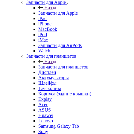
Запчасти для Apple
iPad
iPhone
MacBook
iPod
iMac
Запчасти для AirPods
Watch
Запчасти для планшетов
Назад
Запчасти для планшетов
Дисплеи
Аккумуляторы
Шлейфы
Тачскрины
Корпуса (задние крышки)
Explay
Acer
ASUS
Huawei
Lenovo
Samsung Galaxy Tab
Sony
Xiaomi
Запчасти для ноутбуков