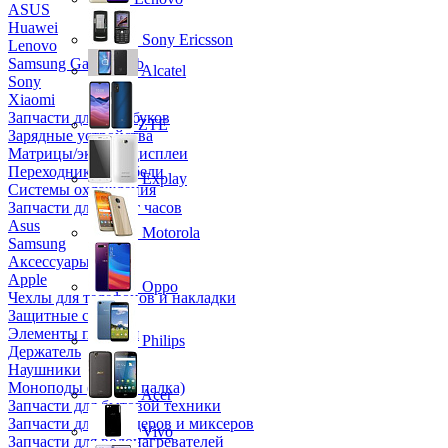
ASUS
Huawei
Sony Ericsson
Lenovo
Samsung Galaxy Tab
Alcatel
Sony
Xiaomi
Запчасти для ноутбуков
ZTE
Зарядные устройства
Матрицы/экраны/дисплеи
Переходники и кабели
Explay
Системы охлаждения
Запчасти для смарт часов
Asus
Motorola
Samsung
Аксессуары
Apple
Oppo
Чехлы для телефонов и накладки
Защитные стекла
Элементы питания
Philips
Держатель
Наушники
Моноподы (Селфи палка)
Acer
Запчасти для бытовой техники
Запчасти для блендеров и миксеров
Vivo
Запчасти для водонагревателей