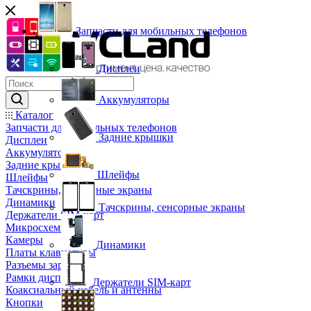
Запчасти для мобильных телефонов
Дисплеи
Аккумуляторы
Каталог
Запчасти для мобильных телефонов
Задние крышки
Дисплеи
Аккумуляторы
Задние крышки
Шлейфы
Шлейфы
Тачскрины, сенсорные экраны
Динамики
Тачскрины, сенсорные экраны
Держатели SIM-карт
Микросхемы
Камеры
Динамики
Платы клавиатуры
Разъемы зарядки
Рамки дисплея
Держатели SIM-карт
Коаксиальный кабель и антенны
Кнопки