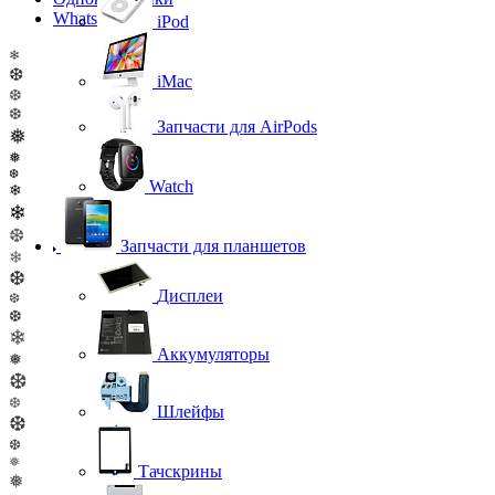
WhatsApp
iPod
❄
❆
iMac
❆
❆
Запчасти для AirPods
❅
❅
❆
Watch
❄
❄
❆
Запчасти для планшетов
❄
❆
Дисплеи
❆
❆
❄
Аккумуляторы
❅
❆
❆
Шлейфы
❆
❆
❅
Тачскрины
❅