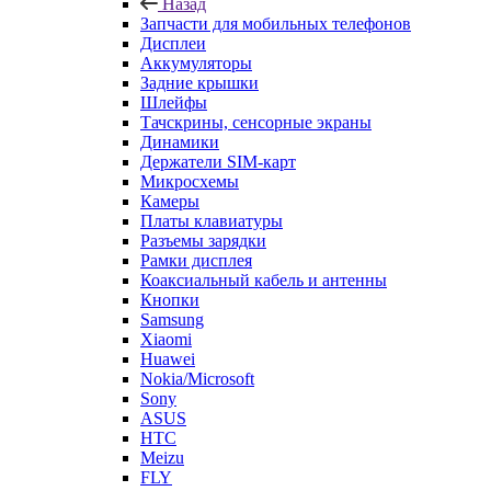
Дисплеи
Аккумуляторы
Задние крышки
Шлейфы
Тачскрины, сенсорные экраны
Динамики
Держатели SIM-карт
Микросхемы
Камеры
Платы клавиатуры
Разъемы зарядки
Рамки дисплея
Коаксиальный кабель и антенны
Кнопки
Samsung
Xiaomi
Huawei
Nokia/Microsoft
Sony
ASUS
HTC
Meizu
FLY
LG
Lenovo