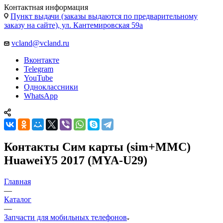
Пункт выдачи (заказы выдаются по предварительному
заказу на сайте), ул. Кантемировская 59а
vcland@vcland.ru
Вконтакте
Telegram
YouTube
Одноклассники
WhatsApp
Контакты Cим карты (sim+MMC)
HuaweiY5 2017 (MYA-U29)
Главная
—
Каталог
—
Запчасти для мобильных телефонов
Запчасти для Apple
Запчасти для планшетов
Запчасти для
ноутбуков
Запчасти для смарт часов
Аксессуары
Запчасти для