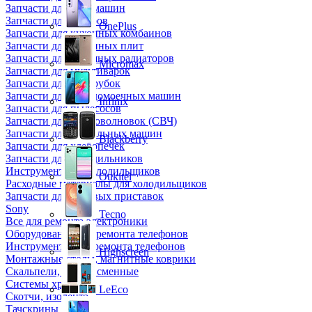
Запчасти для кофемашин
Запчасти для кулеров
OnePlus
Запчасти для кухонных комбаинов
Запчасти для кухонных плит
Запчасти для масляных радиаторов
Micromax
Запчасти для мультиварок
Запчасти для мясорубок
Запчасти для посудомоечных машин
Infinix
Запчасти для пылесосов
Запчасти для микроволновок (СВЧ)
Запчасти для стиральных машин
Blackberry
Запчасти для хлебопечек
Запчасти для холодильников
Инструмент для холодильщиков
Oukitel
Расходные материалы для холодильщиков
Запчасти для игровых приставок
Sony
Tecno
Все для ремонта электроники
Оборудование для ремонта телефонов
Инструменты для ремонта телефонов
Highscreen
Монтажные столы, магнитные коврики
Скальпели, лезвия сменные
Системы хранения
LeEco
Скотчи, изолента
Тачскрины