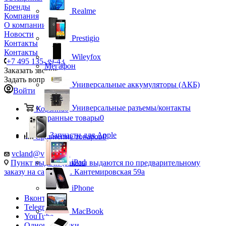
Бренды
Realme
Компания
О компании
Новости
Prestigio
Контакты
Контакты
Wileyfox
+7 495 135-39-43
Мегафон
Заказать звонок
Задать вопрос
Универсальные аккумуляторы (АКБ)
Войти
Универсальные разъемы/контакты
Корзина
0
Избранные товары
0
Запчасти для Apple
Сравнение товаров
0
vcland@vcland.ru
iPad
Пункт выдачи (заказы выдаются по предварительному
заказу на сайте), ул. Кантемировская 59а
iPhone
Вконтакте
Telegram
MacBook
YouTube
Одноклассники