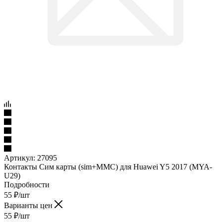
Артикул:
27095
Контакты Cим карты (sim+MMC) для Huawei Y5 2017 (MYA-
U29)
Подробности
55
₽
/шт
Варианты цен
55
₽
/шт
Подробности
в наличии