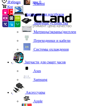
Избранные товары
0
Xiaomi
Корзина
0
Запчасти для ноутбуков
Зарядные устройства
Матрицы/экраны/дисплеи
Переходники и кабели
Системы охлаждения
Запчасти для смарт часов
Asus
Samsung
Аксессуары
Apple