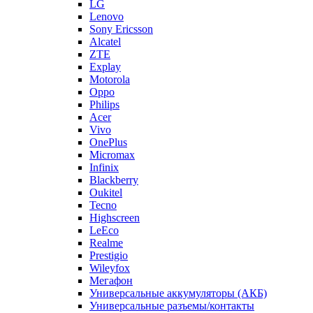
Sony Ericsson
Alcatel
ZTE
Explay
Motorola
Oppo
Philips
Acer
Vivo
OnePlus
Micromax
Infinix
Blackberry
Oukitel
Tecno
Highscreen
LeEco
Realme
Prestigio
Wileyfox
Мегафон
Универсальные аккумуляторы (АКБ)
Универсальные разъемы/контакты
Запчасти для Apple
Назад