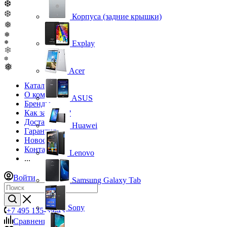
❆
❆
Корпуса (задние крышки)
❅
❅
Explay
❅
❄
❆
❅
Acer
Каталог
О компании
ASUS
Бренды
Как заказать?
Доставка
Huawei
Гарантия
Новости
Контакты
Lenovo
...
Войти
Samsung Galaxy Tab
Sony
+7 495 135-39-43
Сравнение
0