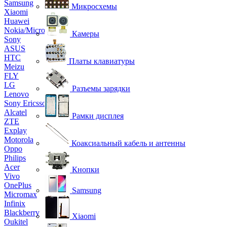
Samsung
Микросхемы
Xiaomi
Huawei
Nokia/Microsoft
Камеры
Sony
ASUS
HTC
Платы клавиатуры
Meizu
FLY
LG
Разъемы зарядки
Lenovo
Sony Ericsson
Alcatel
Рамки дисплея
ZTE
Explay
Motorola
Коаксиальный кабель и антенны
Oppo
Philips
Acer
Кнопки
Vivo
OnePlus
Samsung
Micromax
Infinix
Blackberry
Xiaomi
Oukitel