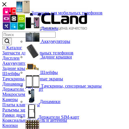
Запчасти для мобильных телефонов
Дисплеи
Аккумуляторы
Каталог
Запчасти для мобильных телефонов
Задние крышки
Дисплеи
Аккумуляторы
Задние крышки
Шлейфы
Шлейфы
Тачскрины, сенсорные экраны
Динамики
Тачскрины, сенсорные экраны
Держатели SIM-карт
Микросхемы
Камеры
Динамики
Платы клавиатуры
Разъемы зарядки
Рамки дисплея
Держатели SIM-карт
Коаксиальный кабель и антенны
Кнопки