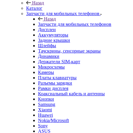
Назад
Запчасти для мобильных телефонов
Дисплеи
Аккумуляторы
Задние крышки
Шлейфы
Тачскрины, сенсорные экраны
Динамики
Держатели SIM-карт
Микросхемы
Камеры
Платы клавиатуры
Разъемы зарядки
Рамки дисплея
Коаксиальный кабель и антенны
Кнопки
Samsung
Xiaomi
Huawei
Nokia/Microsoft
Sony
ASUS
HTC
Meizu
FLY