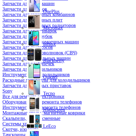
Запчасти для кофемашин
Запчасти для кулеров
OnePlus
Запчасти для кухонных комбаинов
Запчасти для кухонных плит
Запчасти для масляных радиаторов
Micromax
Запчасти для мультиварок
Запчасти для мясорубок
Запчасти для посудомоечных машин
Infinix
Запчасти для пылесосов
Запчасти для микроволновок (СВЧ)
Запчасти для стиральных машин
Blackberry
Запчасти для хлебопечек
Запчасти для холодильников
Инструмент для холодильщиков
Oukitel
Расходные материалы для холодильщиков
Запчасти для игровых приставок
Sony
Tecno
Все для ремонта электроники
Оборудование для ремонта телефонов
Инструменты для ремонта телефонов
Highscreen
Монтажные столы, магнитные коврики
Скальпели, лезвия сменные
Системы хранения
LeEco
Скотчи, изолента
Тачскрины