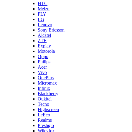
LG
Lenovo
Sony Ericsson
Alcatel
ZTE
Explay
Motorola
Oppo
Philips
Acer
Vivo
OnePlus
Micromax
Infinix
Blackberry
Oukitel
Tecno
Highscreen
LeEco
Realme
Prestigio
Wileyfox
Мегафон
Универсальные аккумуляторы (АКБ)
Универсальные разъемы/контакты