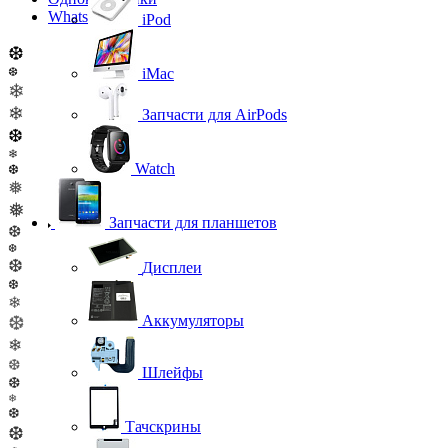
WhatsApp
iPod
❆
❆
iMac
❄
❄
Запчасти для AirPods
❆
❄
Watch
❆
❅
❅
Запчасти для планшетов
❆
❆
❆
Дисплеи
❆
❄
❆
Аккумуляторы
❄
❆
Шлейфы
❆
❄
❆
Тачскрины
❆