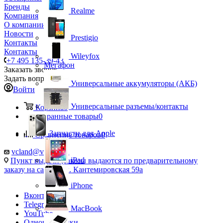
Бренды
Realme
Компания
О компании
Новости
Prestigio
Контакты
Контакты
Wileyfox
+7 495 135-39-43
Мегафон
Заказать звонок
Задать вопрос
Универсальные аккумуляторы (АКБ)
Войти
Универсальные разъемы/контакты
Корзина
0
Избранные товары
0
Запчасти для Apple
Сравнение товаров
0
vcland@vcland.ru
iPad
Пункт выдачи (заказы выдаются по предварительному
заказу на сайте), ул. Кантемировская 59а
iPhone
Вконтакте
Telegram
MacBook
YouTube
Одноклассники