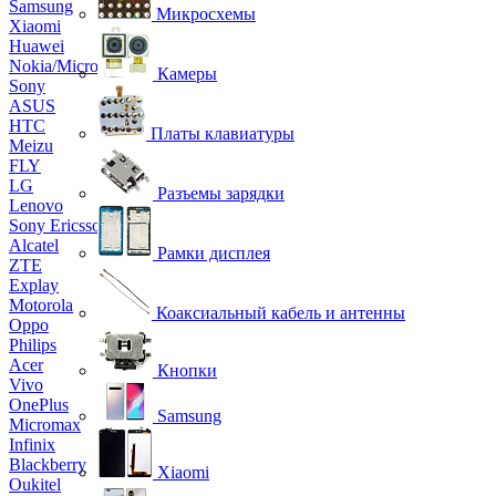
Samsung
Микросхемы
Xiaomi
Huawei
Nokia/Microsoft
Камеры
Sony
ASUS
HTC
Платы клавиатуры
Meizu
FLY
LG
Разъемы зарядки
Lenovo
Sony Ericsson
Alcatel
Рамки дисплея
ZTE
Explay
Motorola
Коаксиальный кабель и антенны
Oppo
Philips
Acer
Кнопки
Vivo
OnePlus
Samsung
Micromax
Infinix
Blackberry
Xiaomi
Oukitel