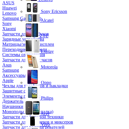
ASUS
Huawei
Sony Ericsson
Lenovo
Samsung Galaxy Tab
Alcatel
Sony
Xiaomi
Запчасти для ноутбуков
ZTE
Зарядные устройства
Матрицы/экраны/дисплеи
Переходники и кабели
Explay
Системы охлаждения
Запчасти для смарт часов
Asus
Motorola
Samsung
Аксессуары
Apple
Oppo
Чехлы для телефонов и накладки
Защитные стекла
Элементы питания
Philips
Держатель
Наушники
Моноподы (Селфи палка)
Acer
Запчасти для бытовой техники
Запчасти для блендеров и миксеров
Vivo
Запчасти для водонагревателей