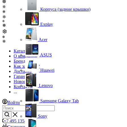
❆
❅
Корпуса (задние крышки)
❅
❄
❆
Explay
❅
❆
❆
Acer
❄
Каталог
ASUS
О компании
Бренды
Как заказать?
Huawei
Доставка
Гарантия
Новости
Lenovo
Контакты
...
Samsung Galaxy Tab
Войти
Sony
+7 495 135-39-43
Сравнение
0