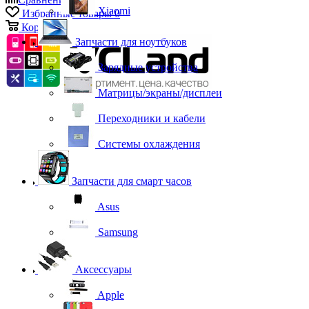
Xiaomi
Избранные товары
0
Корзина
0
Запчасти для ноутбуков
Зарядные устройства
Матрицы/экраны/дисплеи
Переходники и кабели
Системы охлаждения
Запчасти для смарт часов
Asus
Samsung
Аксессуары
Apple