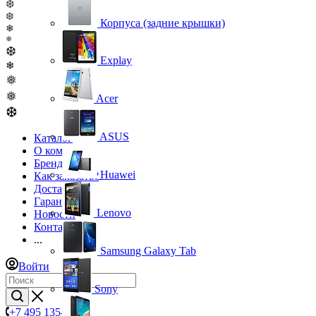
❆
❆
Корпуса (задние крышки)
❄
❅
❆
Explay
❄
❅
❅
Acer
❆
ASUS
Каталог
О компании
Бренды
Huawei
Как заказать?
Доставка
Гарантия
Lenovo
Новости
Контакты
...
Samsung Galaxy Tab
Войти
Sony
+7 495 135-39-43