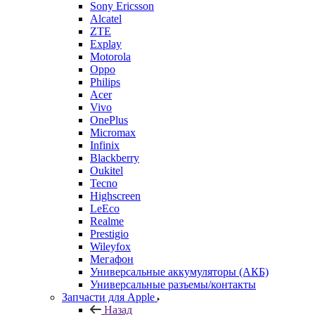
Sony Ericsson
Alcatel
ZTE
Explay
Motorola
Oppo
Philips
Acer
Vivo
OnePlus
Micromax
Infinix
Blackberry
Oukitel
Tecno
Highscreen
LeEco
Realme
Prestigio
Wileyfox
Мегафон
Универсальные аккумуляторы (АКБ)
Универсальные разъемы/контакты
Запчасти для Apple
Назад