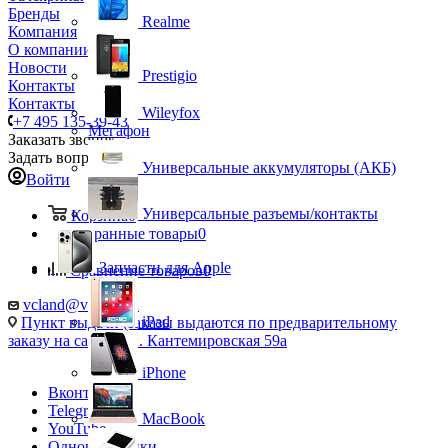
Бренды
Realme
Компания
О компании
Новости
Prestigio
Контакты
Контакты
Wileyfox
+7 495 135-39-43
Мегафон
Заказать звонок
Задать вопрос
Универсальные аккумуляторы (АКБ)
Войти
Универсальные разъемы/контакты
Корзина
0
Избранные товары
0
Запчасти для Apple
Сравнение товаров
0
vcland@vcland.ru
iPad
Пункт выдачи (заказы выдаются по предварительному
заказу на сайте), ул. Кантемировская 59а
iPhone
Вконтакте
Telegram
MacBook
YouTube
Одноклассники