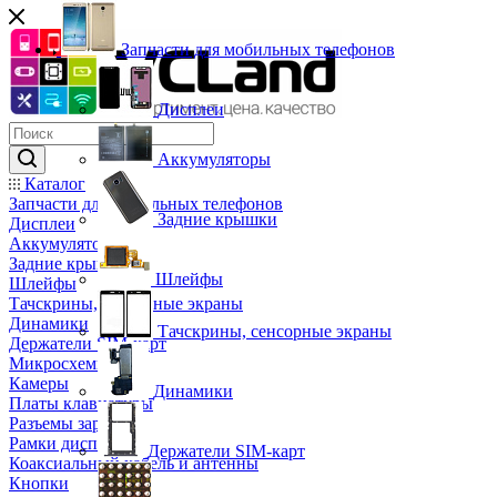
Запчасти для мобильных телефонов
Дисплеи
Аккумуляторы
Каталог
Запчасти для мобильных телефонов
Задние крышки
Дисплеи
Аккумуляторы
Задние крышки
Шлейфы
Шлейфы
Тачскрины, сенсорные экраны
Динамики
Тачскрины, сенсорные экраны
Держатели SIM-карт
Микросхемы
Камеры
Динамики
Платы клавиатуры
Разъемы зарядки
Рамки дисплея
Держатели SIM-карт
Коаксиальный кабель и антенны
Кнопки