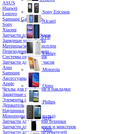
ASUS
Huawei
Sony Ericsson
Lenovo
Samsung Galaxy Tab
Alcatel
Sony
Xiaomi
Запчасти для ноутбуков
ZTE
Зарядные устройства
Матрицы/экраны/дисплеи
Переходники и кабели
Explay
Системы охлаждения
Запчасти для смарт часов
Asus
Motorola
Samsung
Аксессуары
Apple
Oppo
Чехлы для телефонов и накладки
Защитные стекла
Элементы питания
Philips
Держатель
Наушники
Моноподы (Селфи палка)
Acer
Запчасти для бытовой техники
Запчасти для блендеров и миксеров
Vivo
Запчасти для водонагревателей