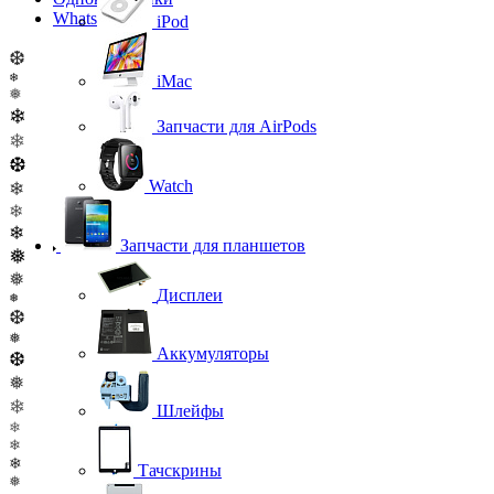
WhatsApp
iPod
❆
❄
iMac
❅
❄
Запчасти для AirPods
❄
❆
Watch
❄
❄
❄
Запчасти для планшетов
❅
❅
Дисплеи
❅
❆
❅
Аккумуляторы
❆
❅
❄
Шлейфы
❄
❄
❄
Тачскрины
❅