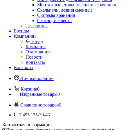
Монтажные столы, магнитные коврики
Скальпели, лезвия сменные
Системы хранения
Скотчи, изолента
Тачскрины
Бренды
Компания
Назад
Компания
О компании
Новости
Контакты
Контакты
Личный кабинет
Корзина
0
Избранные товары
0
Сравнение товаров
0
+7 495 135-39-43
Контактная информация
Пункт выдачи (заказы выдаются по предварительному