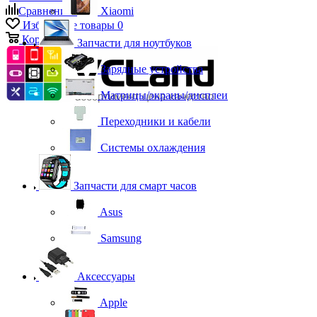
Сравнение
0
Xiaomi
Избранные товары
0
Корзина
0
Запчасти для ноутбуков
Зарядные устройства
Матрицы/экраны/дисплеи
Переходники и кабели
Системы охлаждения
Запчасти для смарт часов
Asus
Samsung
Аксессуары
Apple