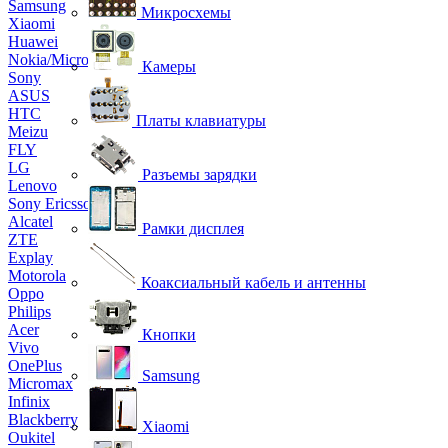
Samsung
Микросхемы
Xiaomi
Huawei
Nokia/Microsoft
Камеры
Sony
ASUS
HTC
Платы клавиатуры
Meizu
FLY
LG
Разъемы зарядки
Lenovo
Sony Ericsson
Alcatel
Рамки дисплея
ZTE
Explay
Motorola
Коаксиальный кабель и антенны
Oppo
Philips
Acer
Кнопки
Vivo
OnePlus
Samsung
Micromax
Infinix
Blackberry
Xiaomi
Oukitel