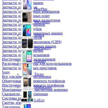
Запчасти для кофемашин
Запчасти для кулеров
OnePlus
Запчасти для кухонных комбаинов
Запчасти для кухонных плит
Запчасти для масляных радиаторов
Micromax
Запчасти для мультиварок
Запчасти для мясорубок
Запчасти для посудомоечных машин
Infinix
Запчасти для пылесосов
Запчасти для микроволновок (СВЧ)
Запчасти для стиральных машин
Blackberry
Запчасти для хлебопечек
Запчасти для холодильников
Инструмент для холодильщиков
Oukitel
Расходные материалы для холодильщиков
Запчасти для игровых приставок
Sony
Tecno
Все для ремонта электроники
Оборудование для ремонта телефонов
Инструменты для ремонта телефонов
Highscreen
Монтажные столы, магнитные коврики
Скальпели, лезвия сменные
Системы хранения
LeEco
Скотчи, изолента
Тачскрины