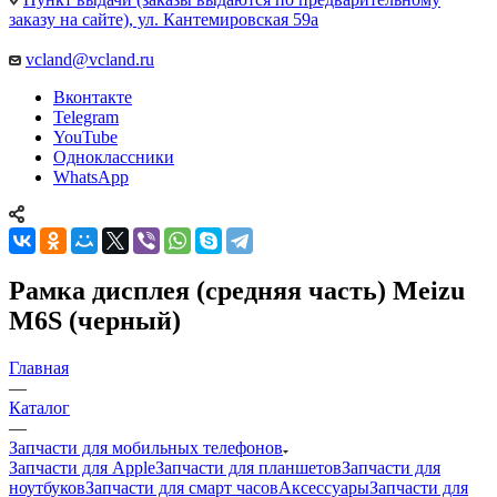
заказу на сайте), ул. Кантемировская 59а
vcland@vcland.ru
Вконтакте
Telegram
YouTube
Одноклассники
WhatsApp
Рамка дисплея (средняя часть) Meizu
M6S (черный)
Главная
—
Каталог
—
Запчасти для мобильных телефонов
Запчасти для Apple
Запчасти для планшетов
Запчасти для
ноутбуков
Запчасти для смарт часов
Аксессуары
Запчасти для