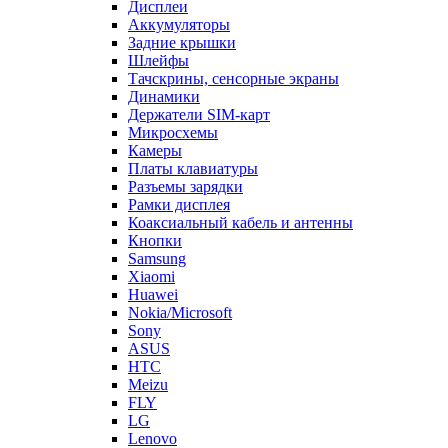
Дисплеи
Аккумуляторы
Задние крышки
Шлейфы
Тачскрины, сенсорные экраны
Динамики
Держатели SIM-карт
Микросхемы
Камеры
Платы клавиатуры
Разъемы зарядки
Рамки дисплея
Коаксиальный кабель и антенны
Кнопки
Samsung
Xiaomi
Huawei
Nokia/Microsoft
Sony
ASUS
HTC
Meizu
FLY
LG
Lenovo