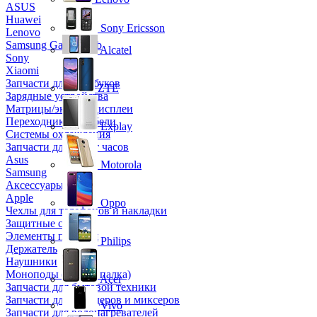
ASUS
Huawei
Sony Ericsson
Lenovo
Samsung Galaxy Tab
Alcatel
Sony
Xiaomi
Запчасти для ноутбуков
ZTE
Зарядные устройства
Матрицы/экраны/дисплеи
Переходники и кабели
Explay
Системы охлаждения
Запчасти для смарт часов
Asus
Motorola
Samsung
Аксессуары
Apple
Oppo
Чехлы для телефонов и накладки
Защитные стекла
Элементы питания
Philips
Держатель
Наушники
Моноподы (Селфи палка)
Acer
Запчасти для бытовой техники
Запчасти для блендеров и миксеров
Vivo
Запчасти для водонагревателей