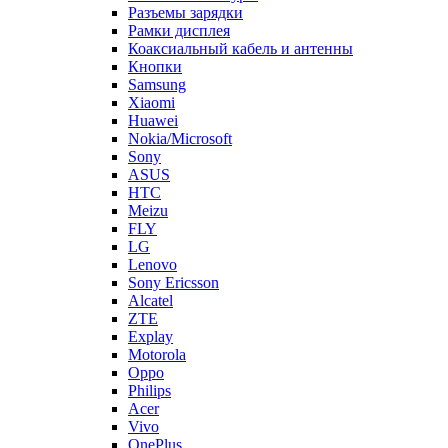
Разъемы зарядки
Рамки дисплея
Коаксиальный кабель и антенны
Кнопки
Samsung
Xiaomi
Huawei
Nokia/Microsoft
Sony
ASUS
HTC
Meizu
FLY
LG
Lenovo
Sony Ericsson
Alcatel
ZTE
Explay
Motorola
Oppo
Philips
Acer
Vivo
OnePlus