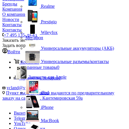
Бренды
Realme
Компания
О компании
Новости
Prestigio
Контакты
Контакты
Wileyfox
+7 495 135-39-43
Мегафон
Заказать звонок
Задать вопрос
Универсальные аккумуляторы (АКБ)
Войти
Универсальные разъемы/контакты
Корзина
0
Избранные товары
0
Запчасти для Apple
Сравнение товаров
0
vcland@vcland.ru
iPad
Пункт выдачи (заказы выдаются по предварительному
заказу на сайте), ул. Кантемировская 59а
iPhone
Вконтакте
Telegram
MacBook
YouTube
Одноклассники