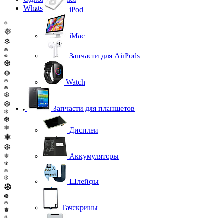
WhatsApp
iPod
❄
❅
iMac
❄
❅
Запчасти для AirPods
❅
❆
❆
❄
Watch
❅
❆
❆
Запчасти для планшетов
❄
❆
❅
Дисплеи
❅
❆
Аккумуляторы
❄
❄
❅
❆
Шлейфы
❆
❆
❄
Тачскрины
❅
❅