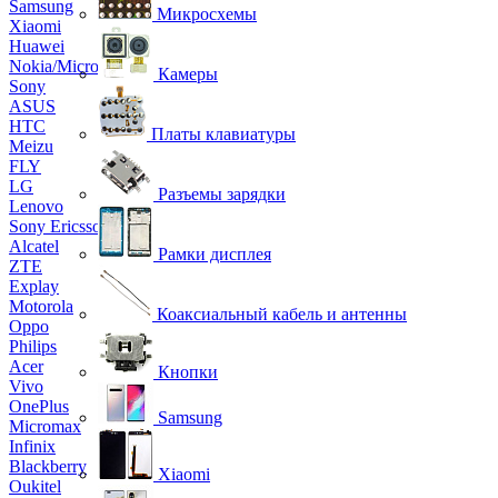
Samsung
Микросхемы
Xiaomi
Huawei
Nokia/Microsoft
Камеры
Sony
ASUS
HTC
Платы клавиатуры
Meizu
FLY
LG
Разъемы зарядки
Lenovo
Sony Ericsson
Alcatel
Рамки дисплея
ZTE
Explay
Motorola
Коаксиальный кабель и антенны
Oppo
Philips
Acer
Кнопки
Vivo
OnePlus
Samsung
Micromax
Infinix
Blackberry
Xiaomi
Oukitel