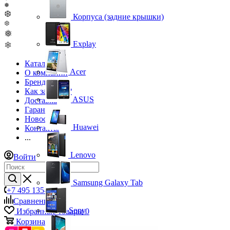
❅
❆
Корпуса (задние крышки)
❆
❅
Explay
❄
Каталог
Acer
О компании
Бренды
Как заказать?
ASUS
Доставка
Гарантия
Новости
Huawei
Контакты
...
Lenovo
Войти
Samsung Galaxy Tab
+7 495 135-39-43
Сравнение
0
Sony
Избранные товары
0
Корзина
0