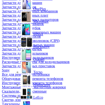
Запчасти для кофемашин
Запчасти для кулеров
OnePlus
Запчасти для кухонных комбаинов
Запчасти для кухонных плит
Запчасти для масляных радиаторов
Micromax
Запчасти для мультиварок
Запчасти для мясорубок
Запчасти для посудомоечных машин
Infinix
Запчасти для пылесосов
Запчасти для микроволновок (СВЧ)
Запчасти для стиральных машин
Blackberry
Запчасти для хлебопечек
Запчасти для холодильников
Инструмент для холодильщиков
Oukitel
Расходные материалы для холодильщиков
Запчасти для игровых приставок
Sony
Tecno
Все для ремонта электроники
Оборудование для ремонта телефонов
Инструменты для ремонта телефонов
Highscreen
Монтажные столы, магнитные коврики
Скальпели, лезвия сменные
Системы хранения
LeEco
Скотчи, изолента
Тачскрины