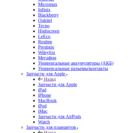
Micromax
Infinix
Blackberry
Oukitel
Tecno
Highscreen
LeEco
Realme
Prestigio
Wileyfox
Мегафон
Универсальные аккумуляторы (АКБ)
Универсальные разъемы/контакты
Запчасти для Apple
Назад
Запчасти для Apple
iPad
iPhone
MacBook
iPod
iMac
Запчасти для AirPods
Watch
Запчасти для планшетов
Назад