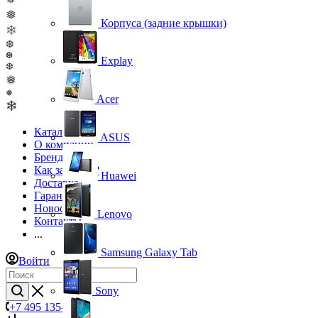
❅
Корпуса (задние крышки)
❄
❆
❆
Explay
❆
❅
❅
Acer
❄
Каталог
ASUS
О компании
Бренды
Как заказать?
Huawei
Доставка
Гарантия
Новости
Lenovo
Контакты
...
Samsung Galaxy Tab
Войти
Sony
+7 495 135-39-43