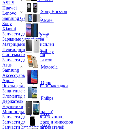
ASUS
Huawei
Sony Ericsson
Lenovo
Samsung Galaxy Tab
Alcatel
Sony
Xiaomi
Запчасти для ноутбуков
ZTE
Зарядные устройства
Матрицы/экраны/дисплеи
Переходники и кабели
Explay
Системы охлаждения
Запчасти для смарт часов
Asus
Motorola
Samsung
Аксессуары
Apple
Oppo
Чехлы для телефонов и накладки
Защитные стекла
Элементы питания
Philips
Держатель
Наушники
Моноподы (Селфи палка)
Acer
Запчасти для бытовой техники
Запчасти для блендеров и миксеров
Vivo
Запчасти для водонагревателей