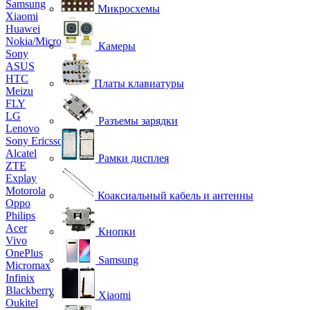
Samsung
Микросхемы
Xiaomi
Huawei
Nokia/Microsoft
Камеры
Sony
ASUS
HTC
Платы клавиатуры
Meizu
FLY
LG
Разъемы зарядки
Lenovo
Sony Ericsson
Alcatel
Рамки дисплея
ZTE
Explay
Motorola
Коаксиальный кабель и антенны
Oppo
Philips
Acer
Кнопки
Vivo
OnePlus
Samsung
Micromax
Infinix
Blackberry
Xiaomi
Oukitel