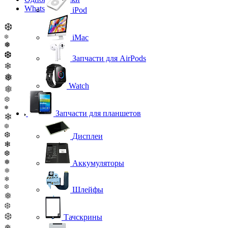
WhatsApp
iPod
❆
iMac
❆
❅
❆
Запчасти для AirPods
❄
❅
Watch
❅
❆
❅
Запчасти для планшетов
❄
❆
❆
Дисплеи
❄
❆
❅
Аккумуляторы
❅
❄
❆
Шлейфы
❅
❆
❆
Тачскрины
❅