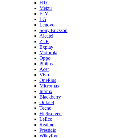
HTC
Meizu
FLY
LG
Lenovo
Sony Ericsson
Alcatel
ZTE
Explay
Motorola
Oppo
Philips
Acer
Vivo
OnePlus
Micromax
Infinix
Blackberry
Oukitel
Tecno
Highscreen
LeEco
Realme
Prestigio
Wileyfox