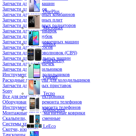
Запчасти для кофемашин
Запчасти для кулеров
OnePlus
Запчасти для кухонных комбаинов
Запчасти для кухонных плит
Запчасти для масляных радиаторов
Micromax
Запчасти для мультиварок
Запчасти для мясорубок
Запчасти для посудомоечных машин
Infinix
Запчасти для пылесосов
Запчасти для микроволновок (СВЧ)
Запчасти для стиральных машин
Blackberry
Запчасти для хлебопечек
Запчасти для холодильников
Инструмент для холодильщиков
Oukitel
Расходные материалы для холодильщиков
Запчасти для игровых приставок
Sony
Tecno
Все для ремонта электроники
Оборудование для ремонта телефонов
Инструменты для ремонта телефонов
Highscreen
Монтажные столы, магнитные коврики
Скальпели, лезвия сменные
Системы хранения
LeEco
Скотчи, изолента
Тачскрины