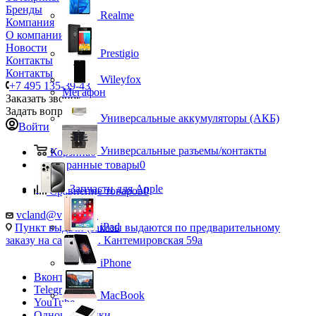
Бренды
Realme
Компания
О компании
Новости
Prestigio
Контакты
Контакты
Wileyfox
+7 495 135-39-43
Мегафон
Заказать звонок
Задать вопрос
Универсальные аккумуляторы (АКБ)
Войти
Универсальные разъемы/контакты
Корзина
0
Избранные товары
0
Запчасти для Apple
Сравнение товаров
0
vcland@vcland.ru
iPad
Пункт выдачи (заказы выдаются по предварительному
заказу на сайте), ул. Кантемировская 59а
iPhone
Вконтакте
Telegram
MacBook
YouTube
Одноклассники