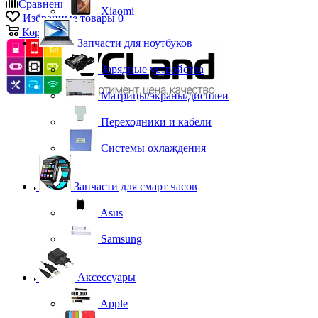
Сравнение
0
Xiaomi
Избранные товары
0
Корзина
0
Запчасти для ноутбуков
Зарядные устройства
Матрицы/экраны/дисплеи
Переходники и кабели
Системы охлаждения
Запчасти для смарт часов
Asus
Samsung
Аксессуары
Apple