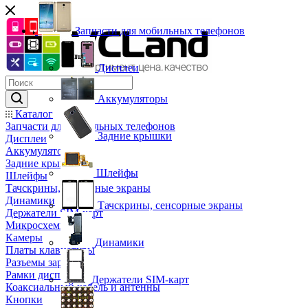
Запчасти для мобильных телефонов
Дисплеи
Аккумуляторы
Каталог
Запчасти для мобильных телефонов
Задние крышки
Дисплеи
Аккумуляторы
Задние крышки
Шлейфы
Шлейфы
Тачскрины, сенсорные экраны
Динамики
Тачскрины, сенсорные экраны
Держатели SIM-карт
Микросхемы
Камеры
Динамики
Платы клавиатуры
Разъемы зарядки
Рамки дисплея
Держатели SIM-карт
Коаксиальный кабель и антенны
Кнопки