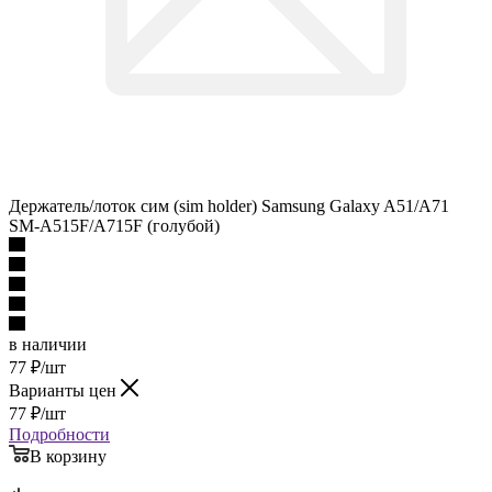
Держатель/лоток сим (sim holder) Samsung Galaxy A51/A71
SM-A515F/A715F (голубой)
в наличии
77
₽
/шт
Варианты цен
77
₽
/шт
Подробности
В корзину
Описание
Наличие
Отзывы