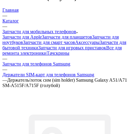
—
Запчасти для мобильных телефонов
Запчасти для Apple
Запчасти для планшетов
Запчасти для
ноутбуков
Запчасти для смарт часов
Аксессуары
Запчасти для
бытовой техники
Запчасти для игровых приставок
Все для
ремонта электроники
Тачскрины
—
Запчасти для телефонов Samsung
—
Держатели SIM-карт для телефонов Samsung
—
Держатель/лоток сим (sim holder) Samsung Galaxy A51/A71
SM-A515F/A715F (голубой)