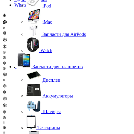
WhatsApp
iPod
❅
❆
iMac
❅
❅
Запчасти для AirPods
❄
❄
Watch
❆
❆
❄
Запчасти для планшетов
❆
❅
Дисплеи
❅
❄
❅
Аккумуляторы
❅
❄
Шлейфы
❅
❆
❄
❅
Тачскрины
❄