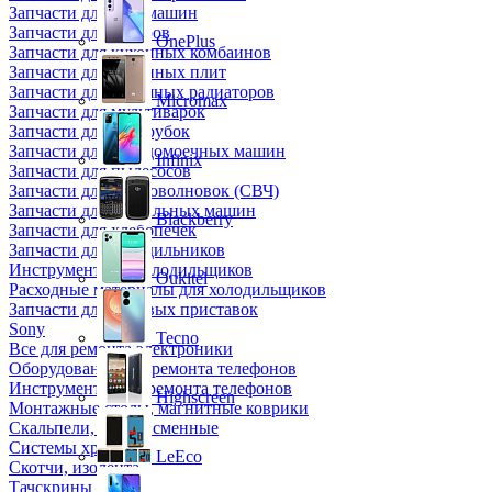
Запчасти для кофемашин
Запчасти для кулеров
OnePlus
Запчасти для кухонных комбаинов
Запчасти для кухонных плит
Запчасти для масляных радиаторов
Micromax
Запчасти для мультиварок
Запчасти для мясорубок
Запчасти для посудомоечных машин
Infinix
Запчасти для пылесосов
Запчасти для микроволновок (СВЧ)
Запчасти для стиральных машин
Blackberry
Запчасти для хлебопечек
Запчасти для холодильников
Инструмент для холодильщиков
Oukitel
Расходные материалы для холодильщиков
Запчасти для игровых приставок
Sony
Tecno
Все для ремонта электроники
Оборудование для ремонта телефонов
Инструменты для ремонта телефонов
Highscreen
Монтажные столы, магнитные коврики
Скальпели, лезвия сменные
Системы хранения
LeEco
Скотчи, изолента
Тачскрины