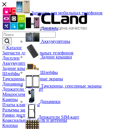
Запчасти для мобильных телефонов
Дисплеи
Аккумуляторы
Каталог
Запчасти для мобильных телефонов
Задние крышки
Дисплеи
Аккумуляторы
Задние крышки
Шлейфы
Шлейфы
Тачскрины, сенсорные экраны
Динамики
Тачскрины, сенсорные экраны
Держатели SIM-карт
Микросхемы
Камеры
Динамики
Платы клавиатуры
Разъемы зарядки
Рамки дисплея
Держатели SIM-карт
Коаксиальный кабель и антенны
Кнопки