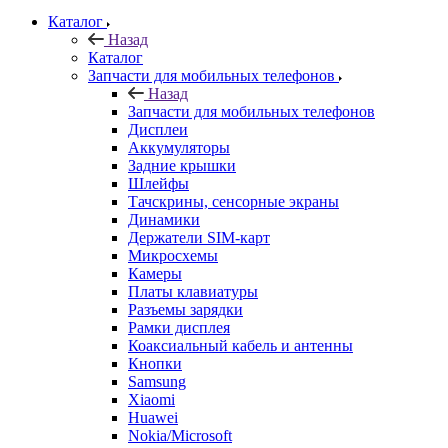
Назад
Запчасти для мобильных телефонов
Дисплеи
Аккумуляторы
Задние крышки
Шлейфы
Тачскрины, сенсорные экраны
Динамики
Держатели SIM-карт
Микросхемы
Камеры
Платы клавиатуры
Разъемы зарядки
Рамки дисплея
Коаксиальный кабель и антенны
Кнопки
Samsung
Xiaomi
Huawei
Nokia/Microsoft
Sony
ASUS
HTC
Meizu