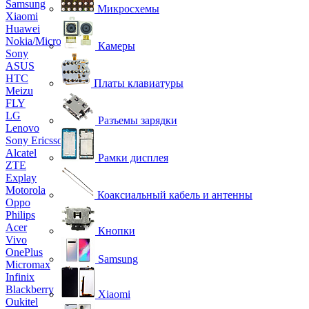
Samsung
Микросхемы
Xiaomi
Huawei
Nokia/Microsoft
Камеры
Sony
ASUS
HTC
Платы клавиатуры
Meizu
FLY
LG
Разъемы зарядки
Lenovo
Sony Ericsson
Alcatel
Рамки дисплея
ZTE
Explay
Motorola
Коаксиальный кабель и антенны
Oppo
Philips
Acer
Кнопки
Vivo
OnePlus
Samsung
Micromax
Infinix
Blackberry
Xiaomi
Oukitel