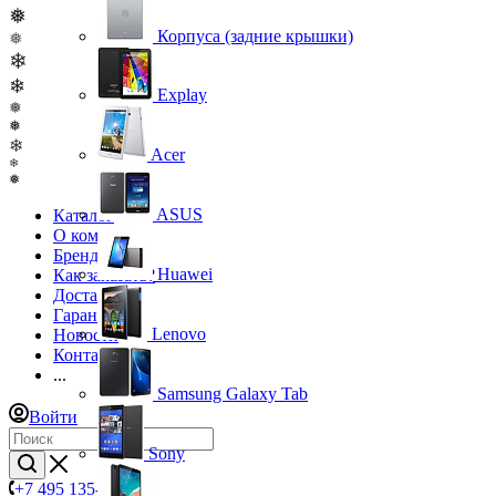
❅
Корпуса (задние крышки)
❅
❄
❄
Explay
❅
❅
❄
Acer
❄
❅
ASUS
Каталог
О компании
Бренды
Huawei
Как заказать?
Доставка
Гарантия
Lenovo
Новости
Контакты
...
Samsung Galaxy Tab
Войти
Sony
+7 495 135-39-43