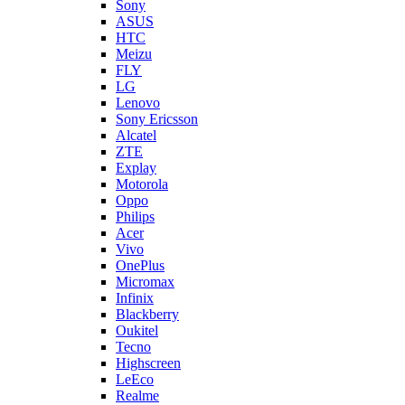
FLY
LG
Lenovo
Sony Ericsson
Alcatel
ZTE
Explay
Motorola
Oppo
Philips
Acer
Vivo
OnePlus
Micromax
Infinix
Blackberry
Oukitel
Tecno
Highscreen
LeEco
Realme
Prestigio
Wileyfox
Мегафон
Универсальные аккумуляторы (АКБ)