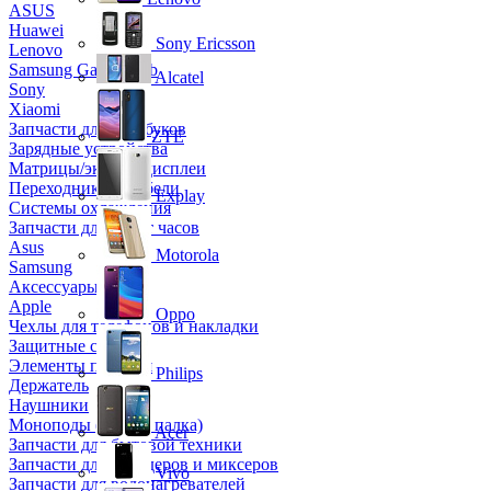
ASUS
Huawei
Sony Ericsson
Lenovo
Samsung Galaxy Tab
Alcatel
Sony
Xiaomi
Запчасти для ноутбуков
ZTE
Зарядные устройства
Матрицы/экраны/дисплеи
Переходники и кабели
Explay
Системы охлаждения
Запчасти для смарт часов
Asus
Motorola
Samsung
Аксессуары
Apple
Oppo
Чехлы для телефонов и накладки
Защитные стекла
Элементы питания
Philips
Держатель
Наушники
Моноподы (Селфи палка)
Acer
Запчасти для бытовой техники
Запчасти для блендеров и миксеров
Vivo
Запчасти для водонагревателей