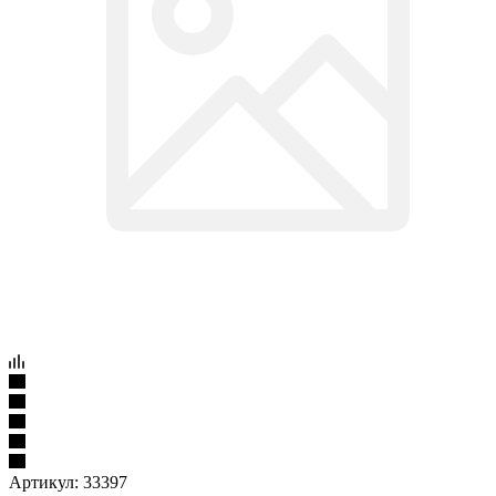
Артикул:
33397
Держатель/лоток сим (sim holder) Samsung Galaxy A51/A71
SM-A515F/A715F (голубой)
Подробности
77
₽
/шт