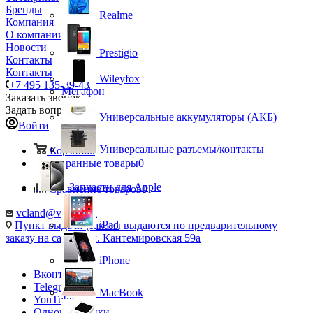
Бренды
Realme
Компания
О компании
Новости
Prestigio
Контакты
Контакты
Wileyfox
+7 495 135-39-43
Мегафон
Заказать звонок
Задать вопрос
Универсальные аккумуляторы (АКБ)
Войти
Универсальные разъемы/контакты
Корзина
0
Избранные товары
0
Запчасти для Apple
Сравнение товаров
0
vcland@vcland.ru
iPad
Пункт выдачи (заказы выдаются по предварительному
заказу на сайте), ул. Кантемировская 59а
iPhone
Вконтакте
Telegram
MacBook
YouTube
Одноклассники