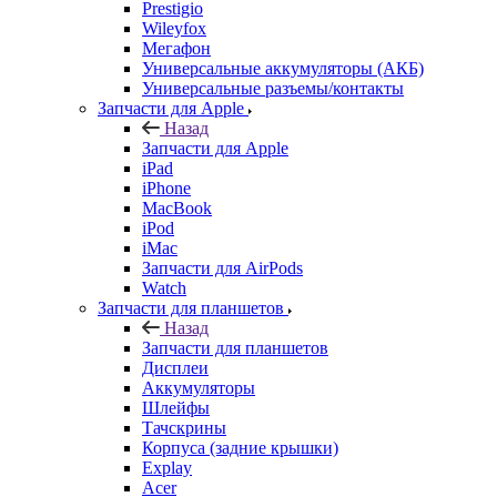
Универсальные разъемы/контакты
Запчасти для Apple
Назад
Запчасти для Apple
iPad
iPhone
MacBook
iPod
iMac
Запчасти для AirPods
Watch
Запчасти для планшетов
Назад
Запчасти для планшетов
Дисплеи
Аккумуляторы
Шлейфы
Тачскрины
Корпуса (задние крышки)
Explay
Acer
ASUS
Huawei
Lenovo
Samsung Galaxy Tab