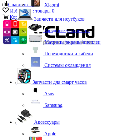
Сравнение
0
Xiaomi
Избранные товары
0
Корзина
0
Запчасти для ноутбуков
Зарядные устройства
Матрицы/экраны/дисплеи
Переходники и кабели
Системы охлаждения
Запчасти для смарт часов
Asus
Samsung
Аксессуары
Apple