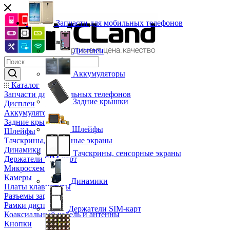
Запчасти для мобильных телефонов
Дисплеи
Аккумуляторы
Каталог
Запчасти для мобильных телефонов
Задние крышки
Дисплеи
Аккумуляторы
Задние крышки
Шлейфы
Шлейфы
Тачскрины, сенсорные экраны
Динамики
Тачскрины, сенсорные экраны
Держатели SIM-карт
Микросхемы
Камеры
Динамики
Платы клавиатуры
Разъемы зарядки
Рамки дисплея
Держатели SIM-карт
Коаксиальный кабель и антенны
Кнопки