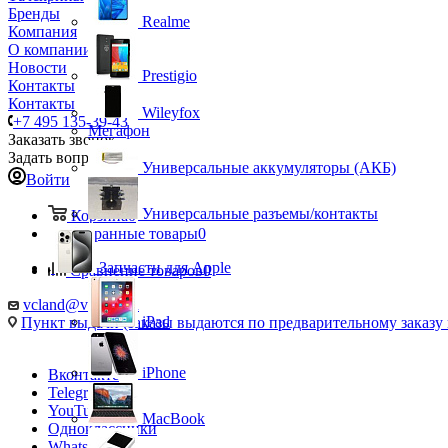
Бренды
Realme
Компания
О компании
Новости
Prestigio
Контакты
Контакты
Wileyfox
+7 495 135-39-43
Мегафон
Заказать звонок
Задать вопрос
Универсальные аккумуляторы (АКБ)
Войти
Универсальные разъемы/контакты
Корзина
0
Избранные товары
0
Запчасти для Apple
Сравнение товаров
0
vcland@vcland.ru
iPad
Пункт выдачи (заказы выдаются по предварительному заказу н
iPhone
Вконтакте
Telegram
YouTube
MacBook
Одноклассники
WhatsApp