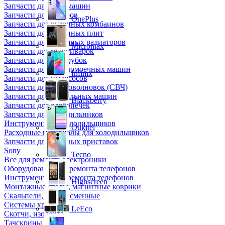
Запчасти для кофемашин
Запчасти для кулеров
OnePlus
Запчасти для кухонных комбаинов
Запчасти для кухонных плит
Запчасти для масляных радиаторов
Micromax
Запчасти для мультиварок
Запчасти для мясорубок
Запчасти для посудомоечных машин
Infinix
Запчасти для пылесосов
Запчасти для микроволновок (СВЧ)
Запчасти для стиральных машин
Blackberry
Запчасти для хлебопечек
Запчасти для холодильников
Инструмент для холодильщиков
Oukitel
Расходные материалы для холодильщиков
Запчасти для игровых приставок
Sony
Tecno
Все для ремонта электроники
Оборудование для ремонта телефонов
Инструменты для ремонта телефонов
Highscreen
Монтажные столы, магнитные коврики
Скальпели, лезвия сменные
Системы хранения
LeEco
Скотчи, изолента
Тачскрины