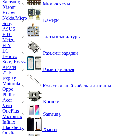
Samsung
Микросхемы
Xiaomi
Huawei
Nokia/Microsoft
Камеры
Sony
ASUS
HTC
Платы клавиатуры
Meizu
FLY
LG
Разъемы зарядки
Lenovo
Sony Ericsson
Alcatel
Рамки дисплея
ZTE
Explay
Motorola
Коаксиальный кабель и антенны
Oppo
Philips
Acer
Кнопки
Vivo
OnePlus
Samsung
Micromax
Infinix
Blackberry
Xiaomi
Oukitel