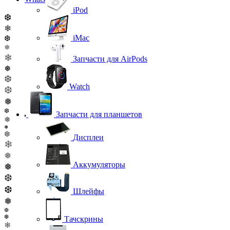
iPod
❆
❄
iMac
❆
❅
❄
Запчасти для AirPods
❅
❆
Watch
❆
❅
❆
Запчасти для планшетов
❅
❅
❆
Дисплеи
❄
❅
Аккумуляторы
❅
❆
❆
Шлейфы
❅
❆
❆
Тачскрины
❄