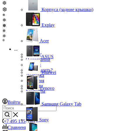
❆
❆
Корпуса (задние крышки)
❅
❅
Explay
❅
❄
❅
Acer
❆
...
Каталог
ASUS
О компании
Бренды
Как заказать?
Huawei
Доставка
Гарантия
Новости
Lenovo
Контакты
Войти
Samsung Galaxy Tab
Sony
+7 495 135-39-43
Сравнение
0