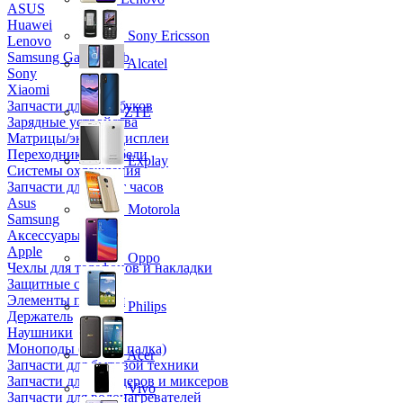
ASUS
Huawei
Sony Ericsson
Lenovo
Samsung Galaxy Tab
Alcatel
Sony
Xiaomi
Запчасти для ноутбуков
ZTE
Зарядные устройства
Матрицы/экраны/дисплеи
Переходники и кабели
Explay
Системы охлаждения
Запчасти для смарт часов
Asus
Motorola
Samsung
Аксессуары
Apple
Oppo
Чехлы для телефонов и накладки
Защитные стекла
Элементы питания
Philips
Держатель
Наушники
Моноподы (Селфи палка)
Acer
Запчасти для бытовой техники
Запчасти для блендеров и миксеров
Vivo
Запчасти для водонагревателей