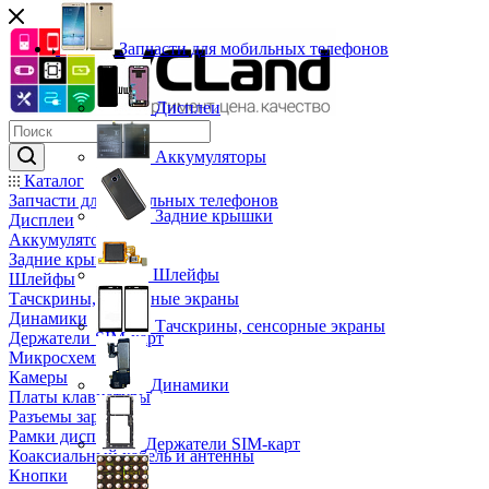
Запчасти для мобильных телефонов
Дисплеи
Аккумуляторы
Каталог
Запчасти для мобильных телефонов
Задние крышки
Дисплеи
Аккумуляторы
Задние крышки
Шлейфы
Шлейфы
Тачскрины, сенсорные экраны
Динамики
Тачскрины, сенсорные экраны
Держатели SIM-карт
Микросхемы
Камеры
Динамики
Платы клавиатуры
Разъемы зарядки
Рамки дисплея
Держатели SIM-карт
Коаксиальный кабель и антенны
Кнопки