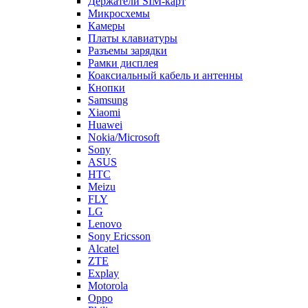
Держатели SIM-карт
Микросхемы
Камеры
Платы клавиатуры
Разъемы зарядки
Рамки дисплея
Коаксиальный кабель и антенны
Кнопки
Samsung
Xiaomi
Huawei
Nokia/Microsoft
Sony
ASUS
HTC
Meizu
FLY
LG
Lenovo
Sony Ericsson
Alcatel
ZTE
Explay
Motorola
Oppo