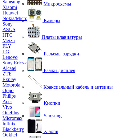
Samsung
Микросхемы
Xiaomi
Huawei
Nokia/Microsoft
Камеры
Sony
ASUS
HTC
Платы клавиатуры
Meizu
FLY
LG
Разъемы зарядки
Lenovo
Sony Ericsson
Alcatel
Рамки дисплея
ZTE
Explay
Motorola
Коаксиальный кабель и антенны
Oppo
Philips
Acer
Кнопки
Vivo
OnePlus
Samsung
Micromax
Infinix
Blackberry
Xiaomi
Oukitel