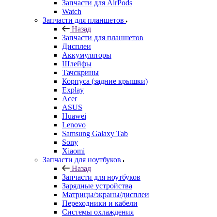
Запчасти для AirPods
Watch
Запчасти для планшетов
Назад
Запчасти для планшетов
Дисплеи
Аккумуляторы
Шлейфы
Тачскрины
Корпуса (задние крышки)
Explay
Acer
ASUS
Huawei
Lenovo
Samsung Galaxy Tab
Sony
Xiaomi
Запчасти для ноутбуков
Назад
Запчасти для ноутбуков
Зарядные устройства
Матрицы/экраны/дисплеи
Переходники и кабели
Системы охлаждения