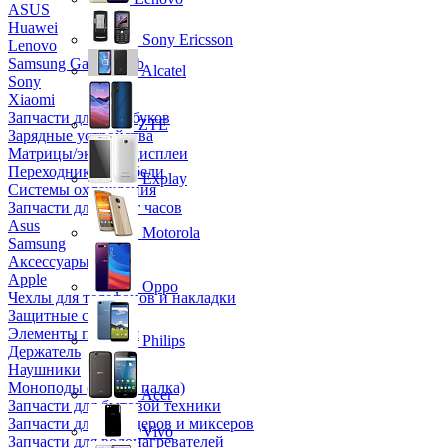
ASUS
Huawei
Sony Ericsson
Lenovo
Samsung Galaxy Tab
Alcatel
Sony
Xiaomi
Запчасти для ноутбуков
ZTE
Зарядные устройства
Матрицы/экраны/дисплеи
Переходники и кабели
Explay
Системы охлаждения
Запчасти для смарт часов
Asus
Motorola
Samsung
Аксессуары
Apple
Oppo
Чехлы для телефонов и накладки
Защитные стекла
Элементы питания
Philips
Держатель
Наушники
Моноподы (Селфи палка)
Acer
Запчасти для бытовой техники
Запчасти для блендеров и миксеров
Vivo
Запчасти для водонагревателей