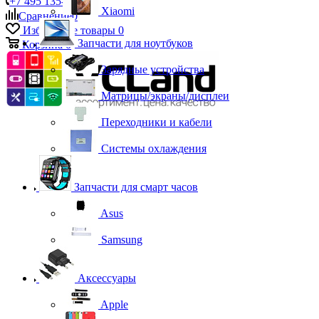
+7 495 135-39-43
Xiaomi
Сравнение
0
Избранные товары
0
Запчасти для ноутбуков
Корзина
0
Зарядные устройства
Матрицы/экраны/дисплеи
Переходники и кабели
Системы охлаждения
Запчасти для смарт часов
Asus
Samsung
Аксессуары
Apple