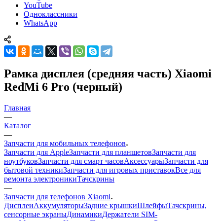
YouTube
Одноклассники
WhatsApp
Рамка дисплея (средняя часть) Xiaomi
RedMi 6 Pro (черный)
Главная
—
Каталог
—
Запчасти для мобильных телефонов
Запчасти для Apple
Запчасти для планшетов
Запчасти для
ноутбуков
Запчасти для смарт часов
Аксессуары
Запчасти для
бытовой техники
Запчасти для игровых приставок
Все для
ремонта электроники
Тачскрины
—
Запчасти для телефонов Xiaomi
Дисплеи
Аккумуляторы
Задние крышки
Шлейфы
Тачскрины,
сенсорные экраны
Динамики
Держатели SIM-