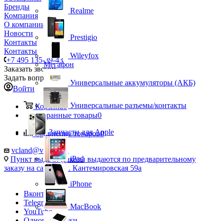
Бренды
Realme
Компания
О компании
Новости
Prestigio
Контакты
Контакты
Wileyfox
+7 495 135-39-43
Мегафон
Заказать звонок
Задать вопрос
Универсальные аккумуляторы (АКБ)
Войти
Универсальные разъемы/контакты
Корзина
0
Избранные товары
0
Запчасти для Apple
Сравнение товаров
0
vcland@vcland.ru
iPad
Пункт выдачи (заказы выдаются по предварительному
заказу на сайте), ул. Кантемировская 59а
iPhone
Вконтакте
Telegram
MacBook
YouTube
Одноклассники