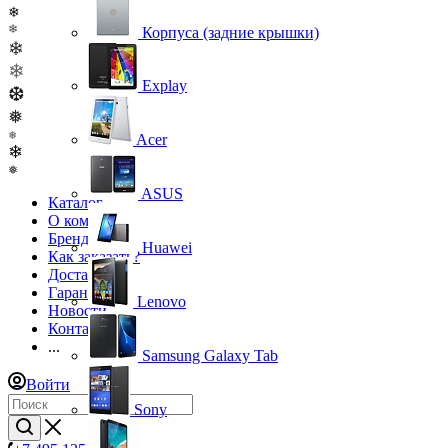
❄
❄
Корпуса (задние крышки)
❄
❄
Explay
❆
❅
❅
Acer
❄
❅
ASUS
Каталог
О компании
Бренды
Huawei
Как заказать?
Доставка
Гарантия
Lenovo
Новости
Контакты
...
Samsung Galaxy Tab
Войти
Sony