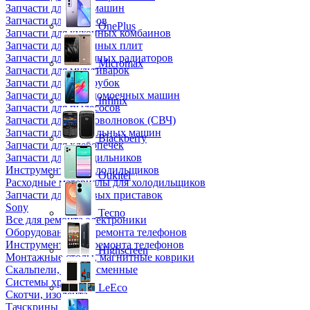
Запчасти для кофемашин
Запчасти для кулеров
OnePlus
Запчасти для кухонных комбаинов
Запчасти для кухонных плит
Запчасти для масляных радиаторов
Micromax
Запчасти для мультиварок
Запчасти для мясорубок
Запчасти для посудомоечных машин
Infinix
Запчасти для пылесосов
Запчасти для микроволновок (СВЧ)
Запчасти для стиральных машин
Blackberry
Запчасти для хлебопечек
Запчасти для холодильников
Инструмент для холодильщиков
Oukitel
Расходные материалы для холодильщиков
Запчасти для игровых приставок
Sony
Tecno
Все для ремонта электроники
Оборудование для ремонта телефонов
Инструменты для ремонта телефонов
Highscreen
Монтажные столы, магнитные коврики
Скальпели, лезвия сменные
Системы хранения
LeEco
Скотчи, изолента
Тачскрины