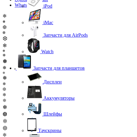
WhatsApp
iPod
❄
❅
iMac
❆
❆
Запчасти для AirPods
❆
❄
❄
Watch
❄
❅
❅
Запчасти для планшетов
❄
❅
Дисплеи
❅
❆
❄
Аккумуляторы
❅
❄
❆
Шлейфы
❄
❆
Тачскрины
❄