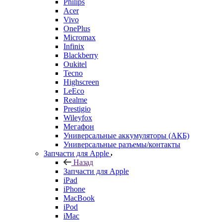
Philips
Acer
Vivo
OnePlus
Micromax
Infinix
Blackberry
Oukitel
Tecno
Highscreen
LeEco
Realme
Prestigio
Wileyfox
Мегафон
Универсальные аккумуляторы (АКБ)
Универсальные разъемы/контакты
Запчасти для Apple
Назад
Запчасти для Apple
iPad
iPhone
MacBook
iPod
iMac