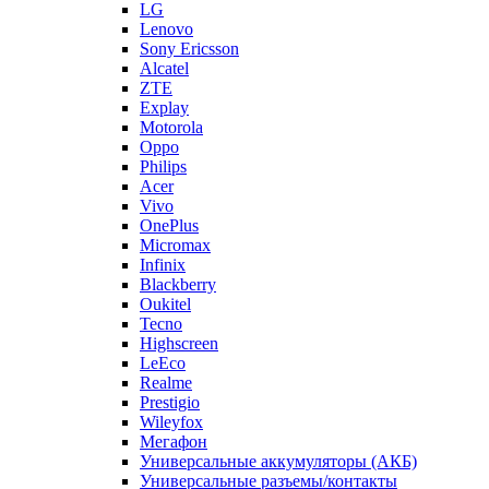
LG
Lenovo
Sony Ericsson
Alcatel
ZTE
Explay
Motorola
Oppo
Philips
Acer
Vivo
OnePlus
Micromax
Infinix
Blackberry
Oukitel
Tecno
Highscreen
LeEco
Realme
Prestigio
Wileyfox
Мегафон
Универсальные аккумуляторы (АКБ)
Универсальные разъемы/контакты