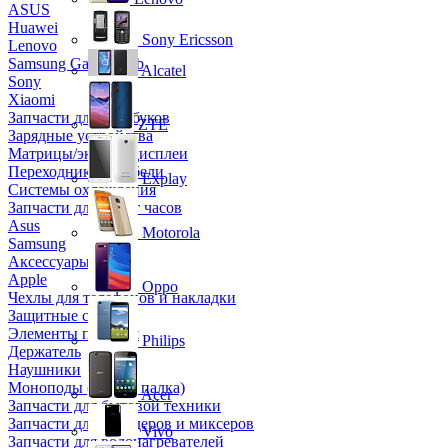
ASUS
Huawei
Sony Ericsson
Lenovo
Samsung Galaxy Tab
Alcatel
Sony
Xiaomi
Запчасти для ноутбуков
ZTE
Зарядные устройства
Матрицы/экраны/дисплеи
Переходники и кабели
Explay
Системы охлаждения
Запчасти для смарт часов
Asus
Motorola
Samsung
Аксессуары
Apple
Oppo
Чехлы для телефонов и накладки
Защитные стекла
Элементы питания
Philips
Держатель
Наушники
Моноподы (Селфи палка)
Acer
Запчасти для бытовой техники
Запчасти для блендеров и миксеров
Vivo
Запчасти для водонагревателей