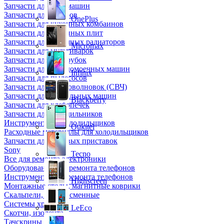
Запчасти для кофемашин
Запчасти для кулеров
OnePlus
Запчасти для кухонных комбаинов
Запчасти для кухонных плит
Запчасти для масляных радиаторов
Micromax
Запчасти для мультиварок
Запчасти для мясорубок
Запчасти для посудомоечных машин
Infinix
Запчасти для пылесосов
Запчасти для микроволновок (СВЧ)
Запчасти для стиральных машин
Blackberry
Запчасти для хлебопечек
Запчасти для холодильников
Инструмент для холодильщиков
Oukitel
Расходные материалы для холодильщиков
Запчасти для игровых приставок
Sony
Tecno
Все для ремонта электроники
Оборудование для ремонта телефонов
Инструменты для ремонта телефонов
Highscreen
Монтажные столы, магнитные коврики
Скальпели, лезвия сменные
Системы хранения
LeEco
Скотчи, изолента
Тачскрины