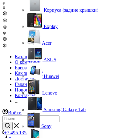
❆
❅
Корпуса (задние крышки)
❆
❄
Explay
❅
❄
❆
Acer
❆
Каталог
ASUS
О компании
Бренды
Как заказать?
Huawei
Доставка
Гарантия
Новости
Lenovo
Контакты
...
Samsung Galaxy Tab
Войти
Sony
+7 495 135-39-43