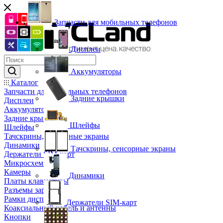
Запчасти для мобильных телефонов
Дисплеи
Аккумуляторы
Каталог
Запчасти для мобильных телефонов
Задние крышки
Дисплеи
Аккумуляторы
Задние крышки
Шлейфы
Шлейфы
Тачскрины, сенсорные экраны
Динамики
Тачскрины, сенсорные экраны
Держатели SIM-карт
Микросхемы
Камеры
Динамики
Платы клавиатуры
Разъемы зарядки
Рамки дисплея
Держатели SIM-карт
Коаксиальный кабель и антенны
Кнопки