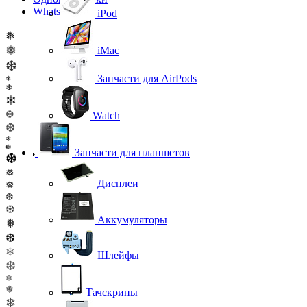
WhatsApp
iPod
❅
❅
iMac
❆
Запчасти для AirPods
❄
❄
❄
❆
Watch
❆
❄
❆
Запчасти для планшетов
❆
❅
Дисплеи
❅
❆
❆
Аккумуляторы
❅
❆
❄
Шлейфы
❆
❄
❅
Тачскрины
❄