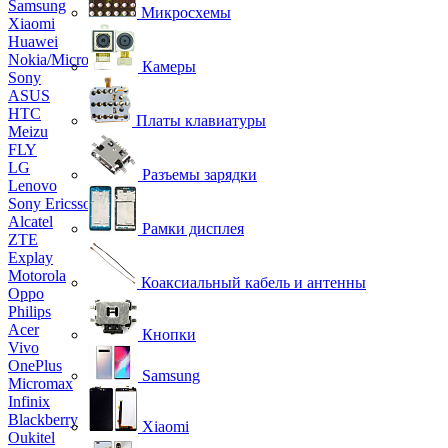
Samsung
Микросхемы
Xiaomi
Huawei
Nokia/Microsoft
Камеры
Sony
ASUS
HTC
Платы клавиатуры
Meizu
FLY
LG
Разъемы зарядки
Lenovo
Sony Ericsson
Alcatel
Рамки дисплея
ZTE
Explay
Motorola
Коаксиальный кабель и антенны
Oppo
Philips
Acer
Кнопки
Vivo
OnePlus
Samsung
Micromax
Infinix
Blackberry
Xiaomi
Oukitel