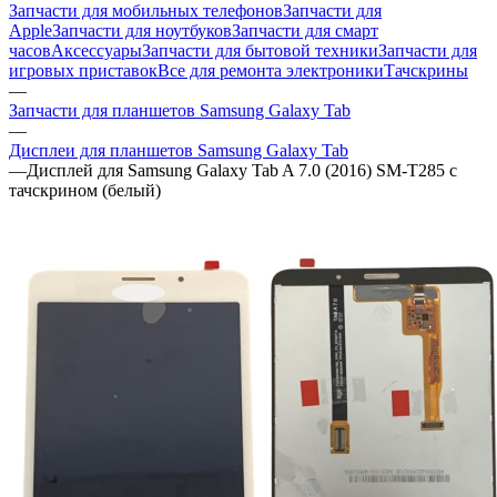
Запчасти для мобильных телефонов
Запчасти для
Apple
Запчасти для ноутбуков
Запчасти для смарт
часов
Аксессуары
Запчасти для бытовой техники
Запчасти для
игровых приставок
Все для ремонта электроники
Тачскрины
—
Запчасти для планшетов Samsung Galaxy Tab
—
Дисплеи для планшетов Samsung Galaxy Tab
—
Дисплей для Samsung Galaxy Tab A 7.0 (2016) SM-T285 c
тачскрином (белый)