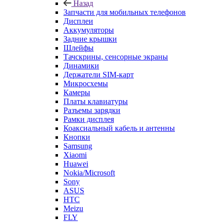
Назад
Запчасти для мобильных телефонов
Дисплеи
Аккумуляторы
Задние крышки
Шлейфы
Тачскрины, сенсорные экраны
Динамики
Держатели SIM-карт
Микросхемы
Камеры
Платы клавиатуры
Разъемы зарядки
Рамки дисплея
Коаксиальный кабель и антенны
Кнопки
Samsung
Xiaomi
Huawei
Nokia/Microsoft
Sony
ASUS
HTC
Meizu
FLY