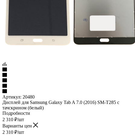
Артикул:
20480
Дисплей для Samsung Galaxy Tab A 7.0 (2016) SM-T285 c
тачскрином (белый)
Подробности
2 310
₽
/шт
Варианты цен
2 310
₽
/шт