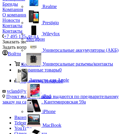
Бренды
Realme
Компания
О компании
Новости
Prestigio
Контакты
Контакты
Wileyfox
+7 495 135-39-43
Мегафон
Заказать звонок
Задать вопрос
Универсальные аккумуляторы (АКБ)
Войти
Универсальные разъемы/контакты
Корзина
0
Избранные товары
0
Запчасти для Apple
Сравнение товаров
0
vcland@vcland.ru
iPad
Пункт выдачи (заказы выдаются по предварительному
заказу на сайте), ул. Кантемировская 59а
iPhone
Вконтакте
Telegram
MacBook
YouTube
Одноклассники