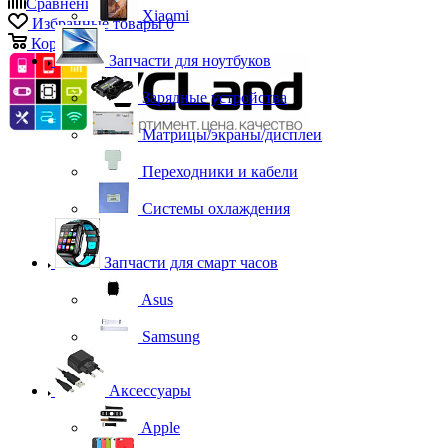
Сравнение
0
Xiaomi
Избранные товары
0
Корзина
0
Запчасти для ноутбуков
Зарядные устройства
Матрицы/экраны/дисплеи
Переходники и кабели
Системы охлаждения
Запчасти для смарт часов
Asus
Samsung
Аксессуары
Apple