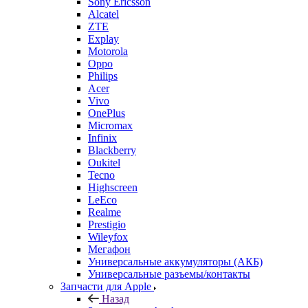
Sony Ericsson
Alcatel
ZTE
Explay
Motorola
Oppo
Philips
Acer
Vivo
OnePlus
Micromax
Infinix
Blackberry
Oukitel
Tecno
Highscreen
LeEco
Realme
Prestigio
Wileyfox
Мегафон
Универсальные аккумуляторы (АКБ)
Универсальные разъемы/контакты
Запчасти для Apple
Назад