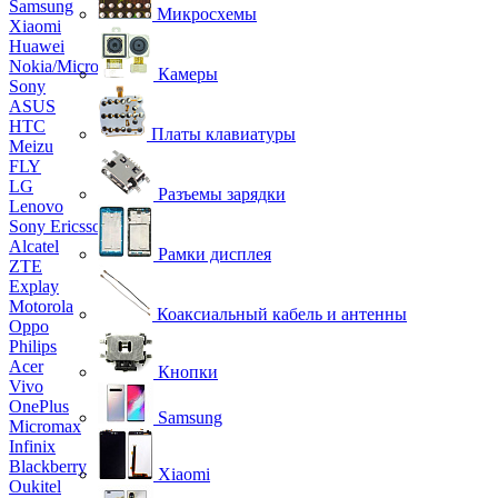
Samsung
Микросхемы
Xiaomi
Huawei
Nokia/Microsoft
Камеры
Sony
ASUS
HTC
Платы клавиатуры
Meizu
FLY
LG
Разъемы зарядки
Lenovo
Sony Ericsson
Alcatel
Рамки дисплея
ZTE
Explay
Motorola
Коаксиальный кабель и антенны
Oppo
Philips
Acer
Кнопки
Vivo
OnePlus
Samsung
Micromax
Infinix
Blackberry
Xiaomi
Oukitel