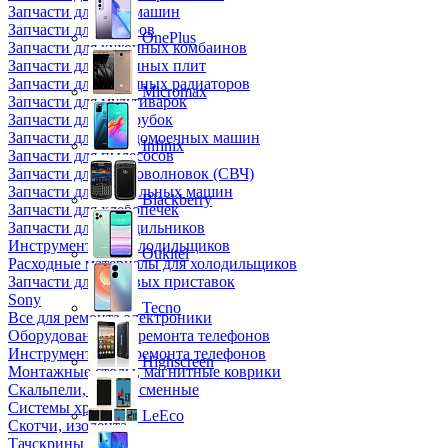
Запчасти для кофемашин
Запчасти для кулеров
OnePlus
Запчасти для кухонных комбаинов
Запчасти для кухонных плит
Запчасти для масляных радиаторов
Micromax
Запчасти для мультиварок
Запчасти для мясорубок
Запчасти для посудомоечных машин
Infinix
Запчасти для пылесосов
Запчасти для микроволновок (СВЧ)
Запчасти для стиральных машин
Blackberry
Запчасти для хлебопечек
Запчасти для холодильников
Инструмент для холодильщиков
Oukitel
Расходные материалы для холодильщиков
Запчасти для игровых приставок
Sony
Tecno
Все для ремонта электроники
Оборудование для ремонта телефонов
Инструменты для ремонта телефонов
Highscreen
Монтажные столы, магнитные коврики
Скальпели, лезвия сменные
Системы хранения
LeEco
Скотчи, изолента
Тачскрины