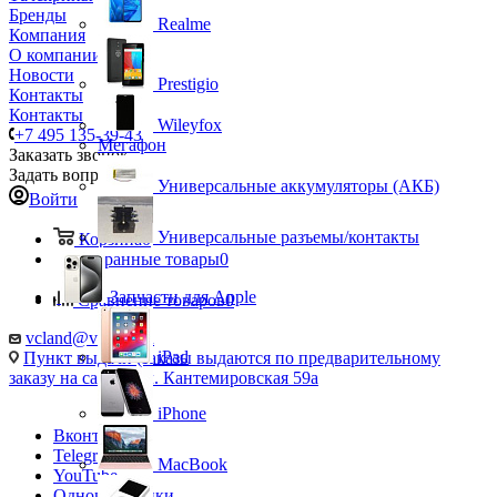
Бренды
Realme
Компания
О компании
Новости
Prestigio
Контакты
Контакты
Wileyfox
+7 495 135-39-43
Мегафон
Заказать звонок
Задать вопрос
Универсальные аккумуляторы (АКБ)
Войти
Универсальные разъемы/контакты
Корзина
0
Избранные товары
0
Запчасти для Apple
Сравнение товаров
0
vcland@vcland.ru
iPad
Пункт выдачи (заказы выдаются по предварительному
заказу на сайте), ул. Кантемировская 59а
iPhone
Вконтакте
Telegram
MacBook
YouTube
Одноклассники