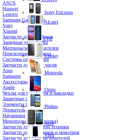
ASUS
Huawei
Sony Ericsson
Lenovo
Samsung Galaxy Tab
Alcatel
Sony
Xiaomi
Запчасти для ноутбуков
ZTE
Зарядные устройства
Матрицы/экраны/дисплеи
Переходники и кабели
Explay
Системы охлаждения
Запчасти для смарт часов
Asus
Motorola
Samsung
Аксессуары
Apple
Oppo
Чехлы для телефонов и накладки
Защитные стекла
Элементы питания
Philips
Держатель
Наушники
Моноподы (Селфи палка)
Acer
Запчасти для бытовой техники
Запчасти для блендеров и миксеров
Vivo
Запчасти для водонагревателей