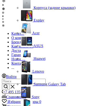
❄
❅
Корпуса (задние крышки)
❅
❆
❅
❅
Explay
❅
❄
Acer
Каталог
О компании
Бренды
ASUS
Как заказать?
Доставка
Гарантия
Huawei
Новости
Контакты
...
Lenovo
Войти
Samsung Galaxy Tab
+7 495 135-39-43
Сравнение
0
Sony
Избранные товары
0