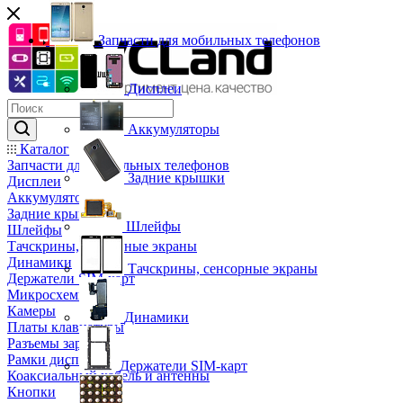
Запчасти для мобильных телефонов
Дисплеи
Аккумуляторы
Каталог
Запчасти для мобильных телефонов
Задние крышки
Дисплеи
Аккумуляторы
Задние крышки
Шлейфы
Шлейфы
Тачскрины, сенсорные экраны
Динамики
Тачскрины, сенсорные экраны
Держатели SIM-карт
Микросхемы
Камеры
Динамики
Платы клавиатуры
Разъемы зарядки
Рамки дисплея
Держатели SIM-карт
Коаксиальный кабель и антенны
Кнопки