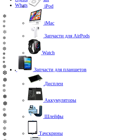
WhatsApp
iPod
❄
❄
iMac
❄
❄
Запчасти для AirPods
❅
❄
❆
Watch
❅
❆
❄
❆
Запчасти для планшетов
❆
❅
Дисплеи
❆
❆
❅
Аккумуляторы
❅
❆
❄
Шлейфы
❄
❄
Тачскрины
❆