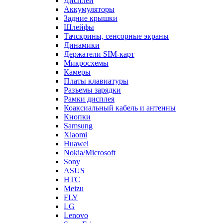
Дисплеи
Аккумуляторы
Задние крышки
Шлейфы
Тачскрины, сенсорные экраны
Динамики
Держатели SIM-карт
Микросхемы
Камеры
Платы клавиатуры
Разъемы зарядки
Рамки дисплея
Коаксиальный кабель и антенны
Кнопки
Samsung
Xiaomi
Huawei
Nokia/Microsoft
Sony
ASUS
HTC
Meizu
FLY
LG
Lenovo