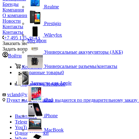
Бренды
Realme
Компания
О компании
Новости
Prestigio
Контакты
Контакты
Wileyfox
+7 495 135-39-43
Мегафон
Заказать звонок
Задать вопрос
Универсальные аккумуляторы (АКБ)
Войти
Универсальные разъемы/контакты
Корзина
0
Избранные товары
0
Запчасти для Apple
Сравнение товаров
0
vcland@vcland.ru
iPad
Пункт выдачи (заказы выдаются по предварительному заказу н
iPhone
Вконтакте
Telegram
YouTube
MacBook
Одноклассники
WhatsApp