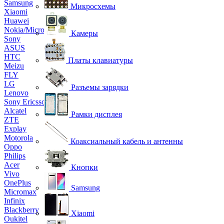
Samsung
Микросхемы
Xiaomi
Huawei
Nokia/Microsoft
Камеры
Sony
ASUS
HTC
Платы клавиатуры
Meizu
FLY
LG
Разъемы зарядки
Lenovo
Sony Ericsson
Alcatel
Рамки дисплея
ZTE
Explay
Motorola
Коаксиальный кабель и антенны
Oppo
Philips
Acer
Кнопки
Vivo
OnePlus
Samsung
Micromax
Infinix
Blackberry
Xiaomi
Oukitel