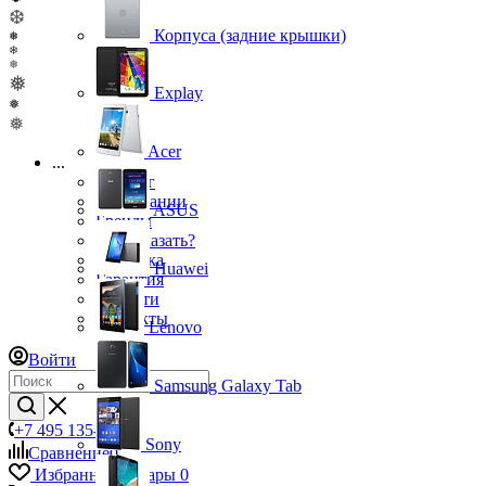
❆
Корпуса (задние крышки)
❅
❄
❅
❅
Explay
❅
❅
Acer
...
Каталог
О компании
ASUS
Бренды
Как заказать?
Доставка
Huawei
Гарантия
Новости
Контакты
Lenovo
Войти
Samsung Galaxy Tab
+7 495 135-39-43
Sony
Сравнение
0
Избранные товары
0