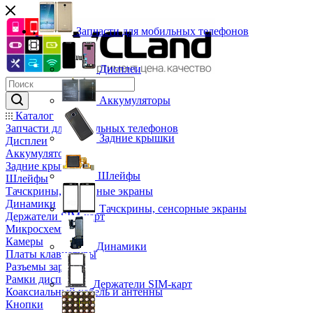
Запчасти для мобильных телефонов
Дисплеи
Аккумуляторы
Каталог
Запчасти для мобильных телефонов
Задние крышки
Дисплеи
Аккумуляторы
Задние крышки
Шлейфы
Шлейфы
Тачскрины, сенсорные экраны
Динамики
Тачскрины, сенсорные экраны
Держатели SIM-карт
Микросхемы
Камеры
Динамики
Платы клавиатуры
Разъемы зарядки
Рамки дисплея
Держатели SIM-карт
Коаксиальный кабель и антенны
Кнопки