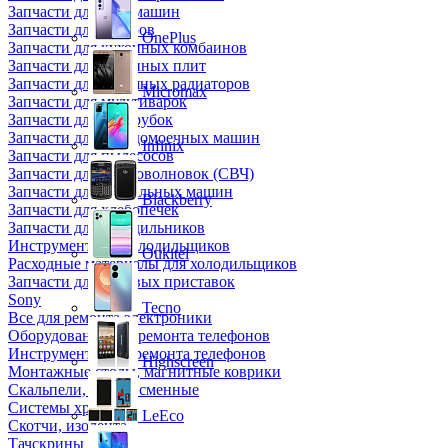
Запчасти для кофемашин
Запчасти для кулеров
OnePlus
Запчасти для кухонных комбаинов
Запчасти для кухонных плит
Запчасти для масляных радиаторов
Micromax
Запчасти для мультиварок
Запчасти для мясорубок
Запчасти для посудомоечных машин
Infinix
Запчасти для пылесосов
Запчасти для микроволновок (СВЧ)
Запчасти для стиральных машин
Blackberry
Запчасти для хлебопечек
Запчасти для холодильников
Инструмент для холодильщиков
Oukitel
Расходные материалы для холодильщиков
Запчасти для игровых приставок
Sony
Tecno
Все для ремонта электроники
Оборудование для ремонта телефонов
Инструменты для ремонта телефонов
Highscreen
Монтажные столы, магнитные коврики
Скальпели, лезвия сменные
Системы хранения
LeEco
Скотчи, изолента
Тачскрины