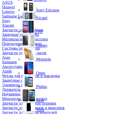
ASUS
Huawei
Sony Ericsson
Lenovo
Samsung Galaxy Tab
Alcatel
Sony
Xiaomi
Запчасти для ноутбуков
ZTE
Зарядные устройства
Матрицы/экраны/дисплеи
Переходники и кабели
Explay
Системы охлаждения
Запчасти для смарт часов
Asus
Motorola
Samsung
Аксессуары
Apple
Oppo
Чехлы для телефонов и накладки
Защитные стекла
Элементы питания
Philips
Держатель
Наушники
Моноподы (Селфи палка)
Acer
Запчасти для бытовой техники
Запчасти для блендеров и миксеров
Vivo
Запчасти для водонагревателей