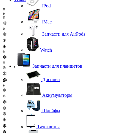
iPod
❅
❅
❆
iMac
❅
❅
❅
Запчасти для AirPods
❄
❅
Watch
❆
❄
❆
Запчасти для планшетов
❆
❆
Дисплеи
❆
❄
❅
Аккумуляторы
❄
❄
❆
Шлейфы
❆
❅
❄
Тачскрины
❆